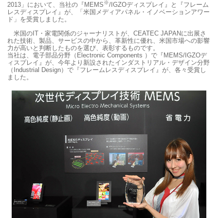
※
2013」において、当社の『MEMS
/IGZOディスプレイ』と『フレーム
レスディスプレイ』が、「米国メディアパネル・イノベーションアワー
ド」を受賞しました。
米国のIT・家電関係のジャーナリストが、CEATEC JAPANに出展さ
れた技術、製品、サービスの中から、革新性に優れ、米国市場への影響
力が高いと判断したものを選び、表彰するものです。
当社は、電子部品分野（Electronic Components ）で『MEMS/IGZOデ
ィスプレイ』が、今年より新設されたインダストリアル・デザイン分野
（Industrial Design）で『フレームレスディスプレイ』が、各々受賞し
ました。