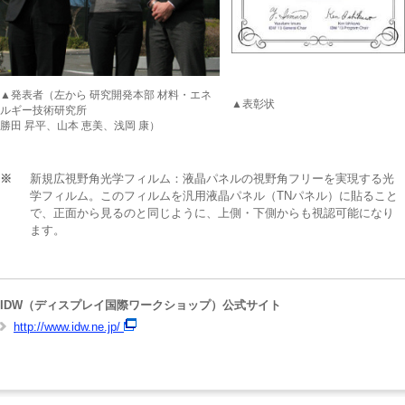
▲発表者（左から 研究開発本部 材料・エネ
▲表彰状
ルギー技術研究所
勝田 昇平、山本 恵美、浅岡 康）
※
新規広視野角光学フィルム：液晶パネルの視野角フリーを実現する光
学フィルム。このフィルムを汎用液晶パネル（TNパネル）に貼ること
で、正面から見るのと同じように、上側・下側からも視認可能になり
ます。
IDW（ディスプレイ国際ワークショップ）公式サイト
http://www.idw.ne.jp/