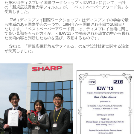
た第20回ディスプレイ国際ワークショップ＜IDW'13＞において、当社
の「新規広視野角光学フィルム」が、「ベストペーパーアワード賞」を
受賞しました。
IDW（ディスプレイ国際ワークショップ）はディスプレイの学会で最
も権威のある国際学会の一つで、1994年から開催され今回で20回目と
なります。「ベストペーパーアワード賞」は、ディスプレイ技術に関し
て高い見識をもった方々が、＜IDW'13＞で発表された論文の中から優れ
た技術内容と判断したものを選び、表彰するものです。
当社は、「新規広視野角光学フィルム」の光学設計技術に関する論文
が受賞しました。