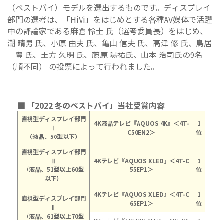
（ベストバイ）モデルを選出するものです。ディスプレイ
部門の選考は、「HiVi」をはじめとする各種AV媒体で活躍
中の評論家である麻倉 怜士 氏（選考委員長）をはじめ、
潮 晴男 氏、小原 由夫 氏、亀山 信夫 氏、高津 修 氏、鳥居
一豊 氏、土方 久明 氏、藤原 陽祐氏、山本 浩司氏の9名
（順不同） の投票によって行われました。
■ 「2022 冬のベストバイ」当社受賞内容
直視型ディスプレイ部門
4K液晶テレビ『AQUOS 4K』＜4T-
1
Ⅰ
C50EN2＞
位
（液晶、50型以下）
直視型ディスプレイ部門
Ⅱ
4Kテレビ『AQUOS XLED』＜4T-C
1
（液晶、51型以上60型
55EP1＞
位
以下）
4Kテレビ『AQUOS XLED』＜4T-C
1
直視型ディスプレイ部門
65EP1＞
位
Ⅲ
（液晶、61型以上70型