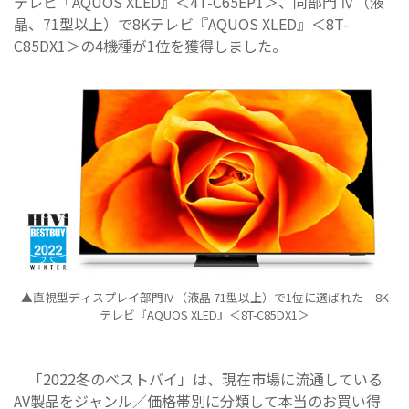
テレビ『AQUOS XLED』＜4T-C65EP1＞、同部門 Ⅳ（液
晶、71型以上）で8Kテレビ『AQUOS XLED』＜8T-
C85DX1＞の4機種が1位を獲得しました。
▲直視型ディスプレイ部門Ⅳ（液晶 71型以上）で1位に選ばれた 8K
テレビ『AQUOS XLED』＜8T-C85DX1＞
「2022冬のベストバイ」は、現在市場に流通している
AV製品をジャンル／価格帯別に分類して本当のお買い得