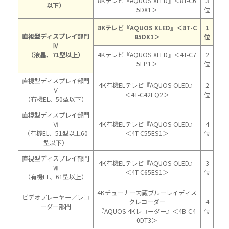
8Kテレビ『AQUOS XLED』＜8T-C6
3
以下）
5DX1＞
位
8Kテレビ『AQUOS XLED』＜8T-C
1
直視型ディスプレイ部門
85DX1＞
位
Ⅳ
（液晶、71型以上）
4Kテレビ『AQUOS XLED』＜4T-C7
2
5EP1＞
位
直視型ディスプレイ部門
4K有機ELテレビ『AQUOS OLED』
2
Ⅴ
＜4T-C42EQ2＞
位
（有機EL、50型以下）
直視型ディスプレイ部門
Ⅵ
4K有機ELテレビ『AQUOS OLED』
4
（有機EL、51型以上60
＜4T-C55ES1＞
位
型以下）
直視型ディスプレイ部門
4K有機ELテレビ『AQUOS OLED』
3
Ⅶ
＜4T-C65ES1＞
位
（有機EL、61型以上）
4Kチューナー内蔵ブルーレイディス
ビデオプレーヤー／レコ
クレコーダー
4
ーダー部門
『AQUOS 4Kレコーダー』＜4B-C4
位
0DT3＞