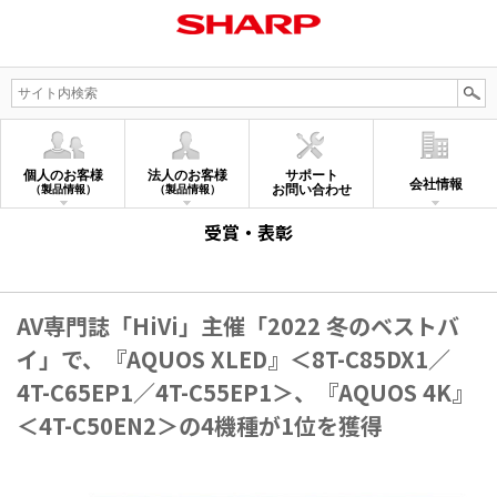
個人のお客様
法人のお客様
サポート
会社情報
お問い合わせ
（製品情報）
（製品情報）
受賞・表彰
AV専門誌「HiVi」主催「2022 冬のベストバ
イ」で、『AQUOS XLED』＜8T-C85DX1／
4T-C65EP1／4T-C55EP1＞、『AQUOS 4K』
＜4T-C50EN2＞の4機種が1位を獲得