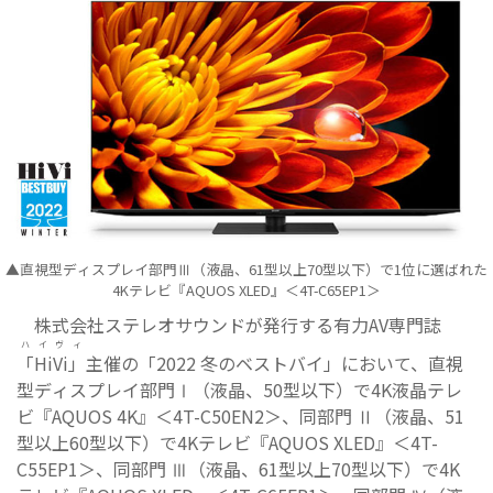
▲直視型ディスプレイ部門Ⅲ（液晶、61型以上70型以下）で1位に選ばれた
4Kテレビ『AQUOS XLED』＜4T-C65EP1＞
株式会社ステレオサウンドが発行する有力AV専門誌
ハイヴィ
「HiVi」
主催の「2022 冬のベストバイ」において、直視
型ディスプレイ部門Ⅰ（液晶、50型以下）で4K液晶テレ
ビ『AQUOS 4K』＜4T-C50EN2＞、同部門 Ⅱ（液晶、51
型以上60型以下）で4Kテレビ『AQUOS XLED』＜4T-
C55EP1＞、同部門 Ⅲ（液晶、61型以上70型以下）で4K