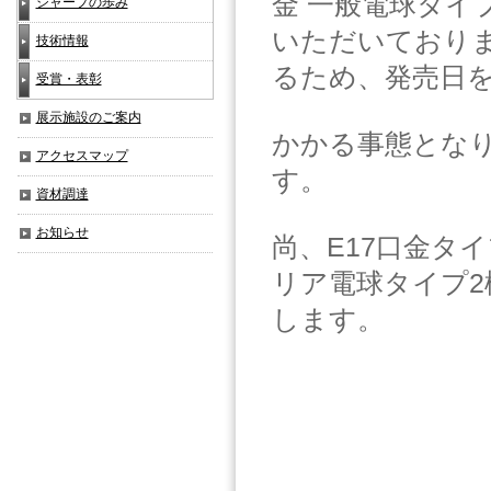
金 一般電球タイ
シャープの歩み
いただいておりま
技術情報
るため、発売日
受賞・表彰
展示施設のご案内
かかる事態とな
アクセスマップ
す。
資材調達
お知らせ
尚、E17口金タ
リア電球タイプ2機
します。