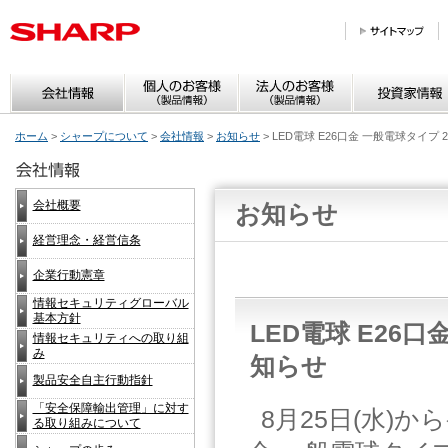
ホーム
>
シャープについて
>
会社情報
>
お知らせ
> LED電球 E26口金 一般電球タイ
会社概要
お知らせ
経営理念・経営信条
企業行動憲章
情報セキュリティグローバル
基本方針
LED電球 E26
情報セキュリティへの取り組
み
知らせ
製品安全自主行動指針
「安全保障輸出管理」に対す
8月25日(水)
る取り組みについて