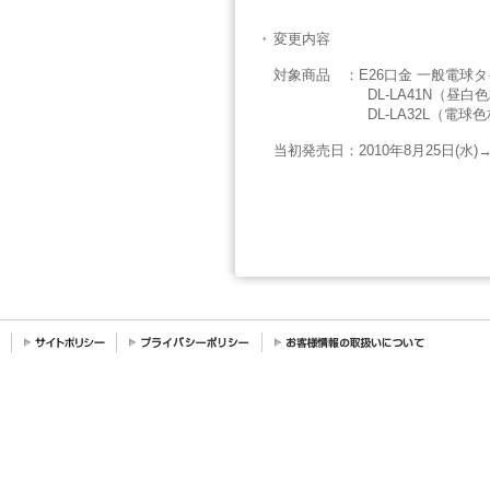
・
変更内容
対象商品
：
E26口金 一般電球
DL-LA41N（昼白
DL-LA32L（電球
当初発売日
：
2010年8月25日(水