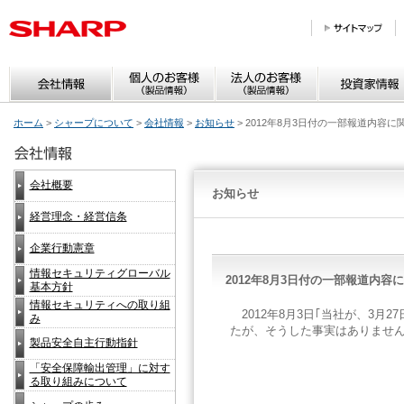
ホーム
>
シャープについて
>
会社情報
>
お知らせ
> 2012年8月3日付の一部報道内容に
会社概要
お知らせ
経営理念・経営信条
企業行動憲章
情報セキュリティグローバル
2012年8月3日付の一部報道内容
基本方針
情報セキュリティへの取り組
2012年8月3日｢当社が、3
み
たが、そうした事実はありませ
製品安全自主行動指針
「安全保障輸出管理」に対す
る取り組みについて