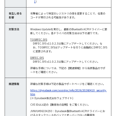
1
）
発生し得る
攻撃者によって特定のレジストリの値を変更することで、任意の
影響
コードが実行される可能性があります。
対策方法
Windows Updateを実行し、最新のBluetooth ACPIドライバーに更
新してください。各ドライバの対策方法は以下の通りです。
TOSRFEC.SYS
DRFEC.SYS v11.0.2.3以降にアップデートしてください。な
お、TOSRFEC.SYSはアップデートを行うと自動的にDRFEC.SYS
に変更されます。
DRFEC.SYS
DRFEC.SYS v11.0.2.3以降にアップデートしてください。
詳細な手順については、下記の【関連情報】から当該製品のサポ
ートをご確認ください。
関連情報
詳細な対策手順は下記の製品サポートページをご確認ください。
https://dynabook.com/assistpc/info/2026/20260410_security.
htm
(※ Dynabook株式会社ウェブサイト)
CVE IDは上記の【脆弱性の説明】をご覧ください。
JVNVU#96334293：Dynabook製Bluetooth ACPIドライバーにお
けるスタックベースのバッファオーバーフローの脆弱性