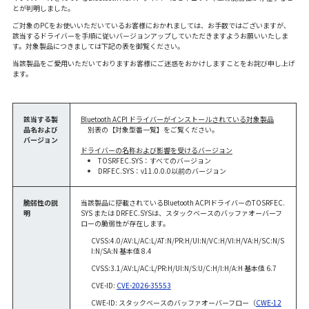
とが判明しました。
ご対象のPCをお使いいただいているお客様におかれましては、お手数ではございますが、
該当するドライバーを手順に従いバージョンアップしていただきますようお願いいたしま
す。対象製品につきましては下記の表を御覧ください。
当該製品をご愛用いただいておりますお客様にご迷惑をおかけしますことをお詫び申し上げ
ます。
該当する製
Bluetooth ACPI ドライバーがインストールされている対象製品
品名および
別表の【対象型番一覧】をご覧ください。
バージョン
ドライバーの名称および影響を受けるバージョン
TOSRFEC.SYS：すべてのバージョン
DRFEC.SYS：v11.0.0.0以前のバージョン
脆弱性の説
当該製品に搭載されているBluetooth ACPIドライバーのTOSRFEC.
明
SYS または DRFEC.SYSは、スタックベースのバッファオーバーフ
ローの脆弱性が存在します。
CVSS:4.0/AV:L/AC:L/AT:N/PR:H/UI:N/VC:H/VI:H/VA:H/SC:N/S
I:N/SA:N 基本値 8.4
CVSS:3.1/AV:L/AC:L/PR:H/UI:N/S:U/C:H/I:H/A:H 基本値 6.7
CVE-ID:
CVE-2026-35553
CWE-ID: スタックベースのバッファオーバーフロー（
CWE-12