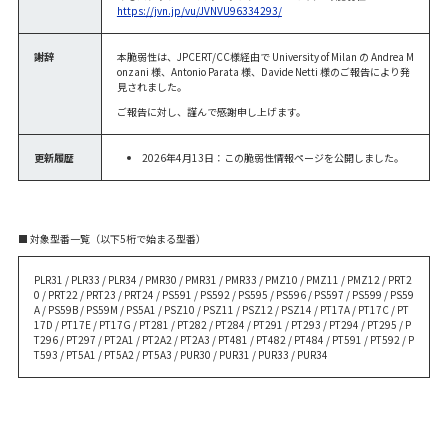
https://jvn.jp/vu/JVNVU96334293/
謝辞
本脆弱性は、JPCERT/CC様経由で University of Milan の Andrea M
onzani 様、Antonio Parata 様、Davide Netti 様のご報告により発
見されました。
ご報告に対し、謹んで感謝申し上げます。
更新履歴
2026年4月13日：この脆弱性情報ページを公開しました。
■ 対象型番一覧（以下5桁で始まる型番）
PLR31 / PLR33 / PLR34 / PMR30 / PMR31 / PMR33 / PMZ10 / PMZ11 / PMZ12 / PRT2
0 / PRT22 / PRT23 / PRT24 / PS591 / PS592 / PS595 / PS596 / PS597 / PS599 / PS59
A / PS59B / PS59M / PS5A1 / PSZ10 / PSZ11 / PSZ12 / PSZ14 / PT17A / PT17C / PT
17D / PT17E / PT17G / PT281 / PT282 / PT284 / PT291 / PT293 / PT294 / PT295 / P
T296 / PT297 / PT2A1 / PT2A2 / PT2A3 / PT481 / PT482 / PT484 / PT591 / PT592 / P
T593 / PT5A1 / PT5A2 / PT5A3 / PUR30 / PUR31 / PUR33 / PUR34