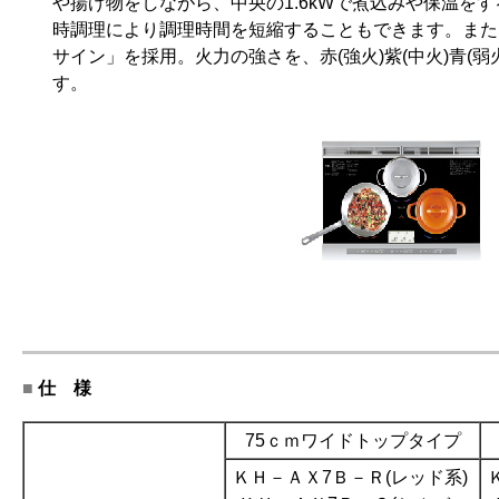
や揚げ物をしながら、中央の1.6kWで煮込みや保温を
時調理により調理時間を短縮することもできます。また
サイン」を採用。火力の強さを、赤(強火)紫(中火)青(
す。
■
仕 様
75ｃｍワイドトップタイプ
ＫＨ－ＡＸ7Ｂ－Ｒ(
レッド
系)