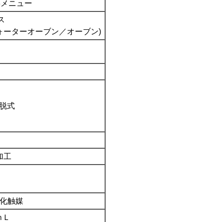
3メニュー
ス
ォーターオーブン／オーブン)
着脱式
加工
化触媒
ｍＬ