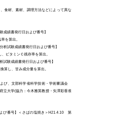
は、食材、素材、調理方法などによって異な
試験成績書発行日および番号】
減塩率を算出。
【分析試験成績書発行日および番号】
換算し、ビタミンＣ残存率を算出。
分析試験成績書発行日および番号】
にて換算し、甘み成分量を算出。
66号)および、文部科学省科学技術・学術審議会
府立大学(協力：今木雅英教授・矢澤彩香准
び番号】＜さばの塩焼き＞H21.4.10 第