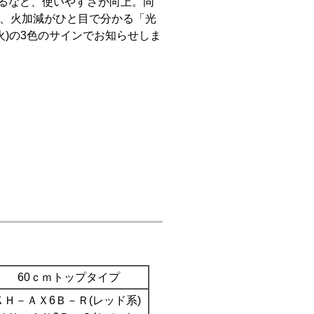
するなど、使いやすさが向上。同
、火加減がひと目で分かる「光
弱火)の3色のサインでお知らせしま
60ｃｍトップタイプ
ＫＨ－ＡＸ6Ｂ－Ｒ(
レッド
系)