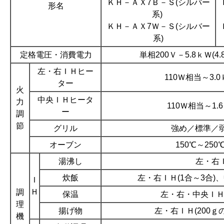
ＫＨ－ＡＸ7Ｂ－Ｓ(シルバー
形名
系)
ＫＨ－ＡＸ7Ｗ－Ｓ(シルバー
系)
定格電圧・消費電力
単相200Ｖ－5.8ｋＷ(
左・右ＩＨヒー
110Ｗ相当～3.0
ター
火
中央ＩＨヒータ
力
110Ｗ相当～1.
ー
調
節
グリル
強め／標準／弱
オーブン
150℃～250℃
湯沸し
左・右
炊飯
左・右ＩＨ(1合～3合)、
Ｉ
Ｈ
調
保温
左・右・中央ＩＨ(
理
揚げ物
左・右ＩＨ(200ｇ
機