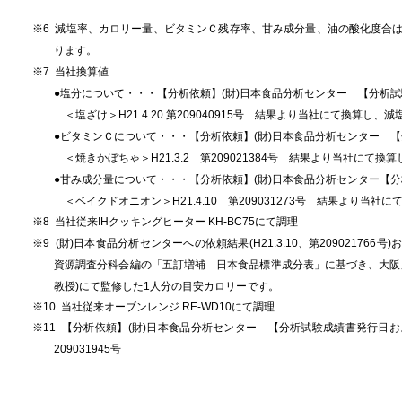
※
6 減塩率、カロリー量、ビタミンＣ残存率、甘み成分量、油の酸化度合
ります。
※
7 当社換算値
●
塩分について・・・【分析依頼】(財)日本食品分析センター 【分析
＜塩ざけ＞H21.4.20 第209040915号 結果より当社にて換算し、
●
ビタミンＣについて・・・【分析依頼】(財)日本食品分析センター 
＜焼きかぼちゃ＞H21.3.2 第209021384号 結果より当社にて
●
甘み成分量について・・・【分析依頼】(財)日本食品分析センター【
＜ベイクドオニオン＞H21.4.10 第209031273号 結果より当社
※
8 当社従来IHクッキングヒーター KH-BC75にて調理
※
9 (財)日本食品分析センターへの依頼結果(H21.3.10、第2090217
資源調査分科会編の「五訂増補 日本食品標準成分表」に基づき、大阪
教授)にて監修した1人分の目安カロリーです。
※
10
当社従来オーブンレンジ RE-WD10にて調理
※
11 【分析依頼】(財)日本食品分析センター 【分析試験成績書発行日およ
209031945号