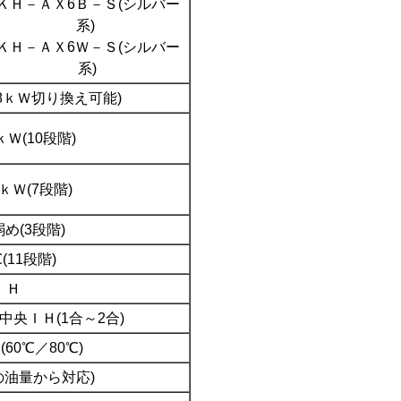
ＫＨ－ＡＸ6Ｂ－Ｓ(シルバー
系)
ＫＨ－ＡＸ6Ｗ－Ｓ(シルバー
系)
4.8ｋＷ切り換え可能)
ｋＷ(10段階)
6ｋＷ(7段階)
め(3段階)
(11段階)
ＩＨ
中央ＩＨ(1合～2合)
60℃／80℃)
の油量から対応)