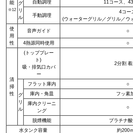
自動調理
11コース、4
能
グ
※12
リ
4コー
手動調理
ル
(ウォーターグリル／グリル／ウ
使
音声ガイド
○
用
性
4熱源同時使用
○
(トッププレー
ト)
2分割 
吸・排気口カバ
ー
清
フラット庫内
○
掃
性
庫内・角皿
フッ素
グ
リ
庫内クリーニ
○
ル
ング
脱煙機能
プラチナ酸
水タンク容量
約200