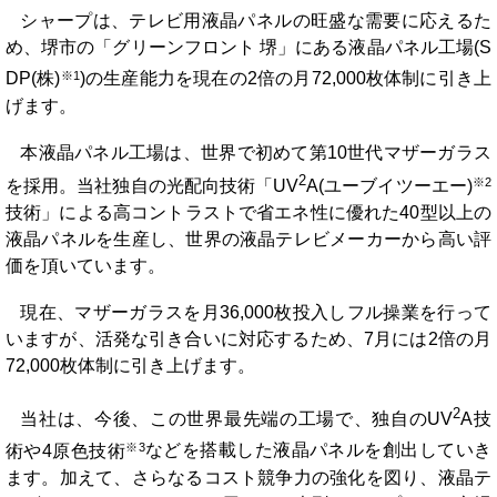
シャープは、テレビ用液晶パネルの旺盛な需要に応えるた
め、堺市の「グリーンフロント 堺」にある液晶パネル工場(S
※1
DP(株)
)の生産能力を現在の2倍の月72,000枚体制に引き上
げます。
本液晶パネル工場は、世界で初めて第10世代マザーガラス
2
※2
を採用。当社独自の光配向技術「UV
A(ユーブイツーエー)
技術」による高コントラストで省エネ性に優れた40型以上の
液晶パネルを生産し、世界の液晶テレビメーカーから高い評
価を頂いています。
現在、マザーガラスを月36,000枚投入しフル操業を行って
いますが、活発な引き合いに対応するため、7月には2倍の月
72,000枚体制に引き上げます。
2
当社は、今後、この世界最先端の工場で、独自のUV
A技
※3
術や4原色技術
などを搭載した液晶パネルを創出していき
ます。加えて、さらなるコスト競争力の強化を図り、液晶テ