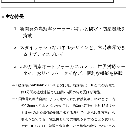
■
主な特長
1. 新開発の高効率ソーラーパネルと防水・防塵機能を
搭載
2. スタイリッシュなパネルデザインと、常時表示でき
るサブディスプレイ
3.
320万画素オートフォーカスカメラ、世界対応ケー
タイ、おサイフケータイなど
、便利な機能を搭載
※
1
従来機(SoftBank 936SH)との比較。従来機は、10分間の充電で
約1分間の連続通話または約2時間の待
ち受けが可能。
※
2
国際電気標準会議によって定められた保護規格。IPX5とは、内
径6.3mmの注水ノズルを使用し、約3mの距離から約12.5リッ
トル/分の水を最低3分間注水する条件で、あらゆる方向から
噴流を当てても、電話機としての機能を有することを意味し
ます。IPX7とは、常温で水道水、かつ静水の水深1mのところ