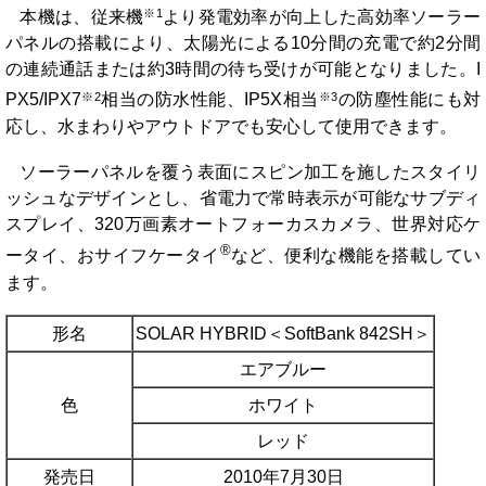
※1
本機は、従来機
より発電効率が向上した高効率ソーラー
パネルの搭載により、太陽光による10分間の充電で約2分間
の連続通話または約3時間の待ち受けが可能となりました。I
※2
※3
PX5/IPX7
相当の防水性能、IP5X相当
の防塵性能にも対
応し、水まわりやアウトドアでも安心して使用できます。
ソーラーパネルを覆う表面にスピン加工を施したスタイリ
ッシュなデザインとし、省電力で常時表示が可能なサブディ
スプレイ、320万画素オートフォーカスカメラ、世界対応ケ
®
ータイ、おサイフケータイ
など、便利な機能を搭載してい
ます。
形名
SOLAR HYBRID＜SoftBank 842SH＞
エアブルー
色
ホワイト
レッド
発売日
2010年7月30日