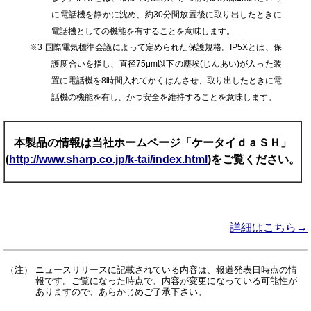
に電話機を静かに沈め、約30分間放置後に取り出したときに
電話機としての機能を有することを意味します。
※
3
国際電気標準会議によって定められた保護規格。IP5Xとは、保
護度合いを指し、直径75
μ
m以下の塵埃(じんあい)が入った装
置に電話機を8時間入れてかくはんさせ、取り出したときに電
話機の機能を有し、かつ安全を維持することを意味します。
本製品の情報は当社ホームページ「ケータイｄａＳＨ」
(
http://www.sharp.co.jp/k-tai/index.html
)をご覧ください。
詳細はこちら→
（注）
ニュースリリースに記載されている内容は、報道発表日時点の情
報です。ご覧になった時点で、内容が変更になっている可能性が
ありますので、あらかじめご了承下さい。