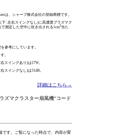
usterは、シャープ株式会社の登録商標です。
上下･左右スイングなし)に高濃度プラズマク
3
地点で測定した空中に吹き出される1cm
当た
2を参考にしています。
ます。
右スイングあり)は27W。
スイングなし)は51dB。
詳細はこちら→
プラズマクラスター扇風機“コード
報です。ご覧になった時点で、内容が変
。