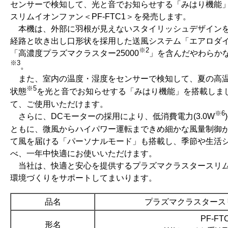
センサーで検知して、光と音でお知らせする「みはり機能
スリムイオンファン＜PF-FTC1＞を発売します。
本機は、外部に羽根が見えないスタイリッシュデザインを
経路と吹き出し口形状を採用した送風システム「エアロダ
※2
「高濃度プラズマクラスター25000
」を含んだやわらか
※3
。
また、室内の温度・湿度をセンサーで検知して、夏の高
※5
状態
を光と音でお知らせする「みはり機能」を搭載しま
て、ご使用いただけます。
※6
さらに、DCモーターの採用により、低消費電力(3.0W
ともに、微風からハイパワー運転まできめ細かな風量制御
て風を届ける「パーソナルモード」も搭載し、季節や生活
べ、一年中快適にお使いいただけます。
当社は、快適と安心を提供するプラズマクラスタースリム
環境づくりをサポートしてまいります。
品名
プラズマクラスタース
PF-FT
形名