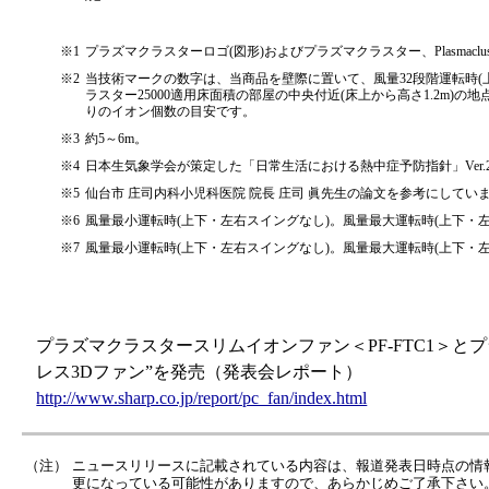
※1
プラズマクラスターロゴ(図形)およびプラズマクラスター、Plasmacl
※2
当技術マークの数字は、当商品を壁際に置いて、風量32段階運転時(
ラスター25000適用床面積の部屋の中央付近(床上から高さ1.2m)の
りのイオン個数の目安です。
※3
約5～6m。
※4
日本生気象学会が策定した「日常生活における熱中症予防指針」Ver.
※5
仙台市 庄司内科小児科医院 院長 庄司 眞先生の論文を参考にしてい
※6
風量最小運転時(上下・左右スイングなし)。風量最大運転時(上下・左
※7
風量最小運転時(上下・左右スイングなし)。風量最大運転時(上下・左右
プラズマクラスタースリムイオンファン＜PF-FTC1＞と
レス3Dファン”を発売（発表会レポート）
http://www.sharp.co.jp/report/pc_fan/index.html
（注）
ニュースリリースに記載されている内容は、報道発表日時点の情
更になっている可能性がありますので、あらかじめご了承下さい