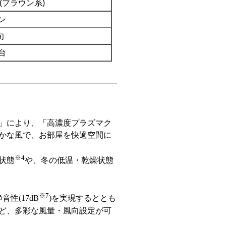
T(ブラウン系)
ン
旬
0台
」により、「高濃度プラズマク
かな風で、お部屋を快適空間に
※4
状態
や、冬の低温・乾燥状態
※7
静音性(17dB
)を実現するととも
ど、多彩な風量・風向設定が可