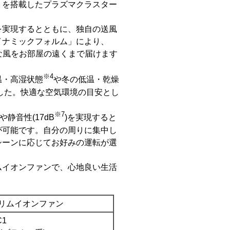
」を搭載したプラズマクラスター
実現するとともに、独自の送風
イナミックフォルム」により、
な風をお部屋の遠くまで届けます
※4
温・高湿状態
や冬の低温・乾燥
した。快適な空気環境の目安とし
※7
)や静音性(17dB
)を実現すると
が可能です。自分の周りに集中し
シーンに応じてお好みの運転が選
イオンファンで、心地良い生活
リムイオンファン
C1