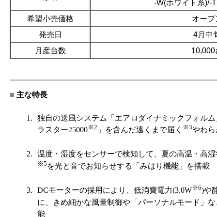
-W(ホワイト系)/-
希望小売価格
オープ
発売日
4月中
月産台数
10,00
■
主な特長
1.
独自の送風システム「エアロダイナミックフォルム
※2
※3
ラスター25000
」を含んだ遠くまで届く
やわら
2.
温度・湿度をセンサーで検知して、夏の高温・高湿
※5
を光と音でお知らせする「みはり機能」を搭載
※6
3.
DCモーターの採用により、低消費電力(3.0W
)や
に、きめ細かな風量制御や「パーソナルモード」な
能