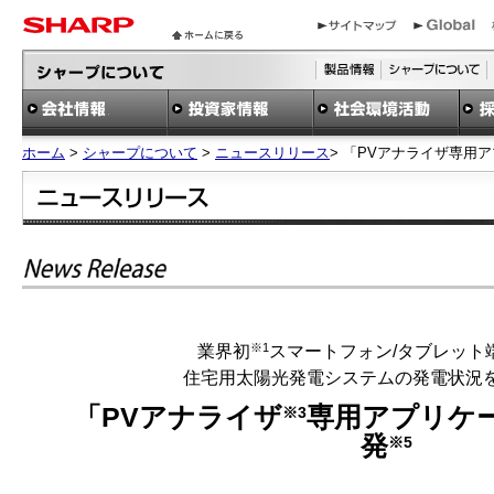
ホーム
>
シャープについて
>
ニュースリリース
> 「PVアナライザ専用
※1
業界初
スマートフォン/タブレット
住宅用太陽光発電システムの発電状況
「PVアナライザ
専用アプリケ
※3
発
※5