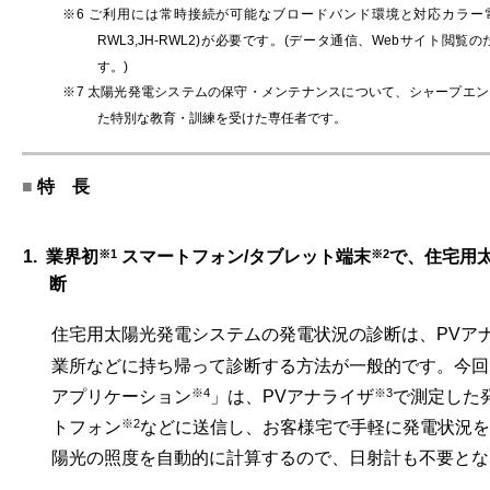
※6 ご利用には常時接続が可能なブロードバンド環境と対応カラー電力モニタ(
RWL3,JH-RWL2)が必要です。(データ通信、Webサイト閲
す。)
※7 太陽光発電システムの保守・メンテナンスについて、シャープエ
た特別な教育・訓練を受けた専任者です。
■
特 長
※1
※2
1. 業界初
スマートフォン/タブレット端末
で、住宅用
断
住宅用太陽光発電システムの発電状況の診断は、PVア
業所などに持ち帰って診断する方法が一般的です。今回
※4
※3
アプリケーション
」は、PVアナライザ
で測定した
※2
トフォン
などに送信し、お客様宅で手軽に発電状況を
陽光の照度を自動的に計算するので、日射計も不要とな