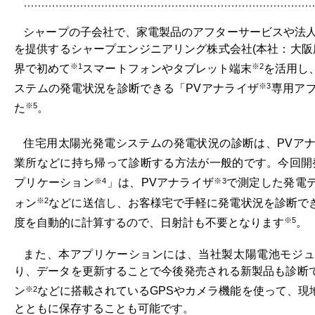
シャープの子会社で、家電製品のアフターサービスや法人
を提供するシャープエンジニアリング株式会社(本社：大阪
※1
※2
界で初めて
スマートフォンやタブレット端末
を活用し
※3
ステムの発電状況を診断できる「PVアナライザ
専用ア
※5
た
。
住宅用太陽光発電システムの発電状況の診断は、PVア
業所などに持ち帰って診断する方法が一般的です。今回開
※4
※3
プリケーション
」は、PVアナライザ
で測定した発電
※2
ォン
などに送信し、お客様宅で手軽に発電状況を診断で
※5
度を自動的に計算するので、日射計も不要となります
。
また、本アプリケーションには、当社製太陽電池モジュ
り、データを更新することで今後発売される新製品も診断
※2
ン
などに搭載されているGPSやカメラ機能を使って、現
とともに保存することも可能です。