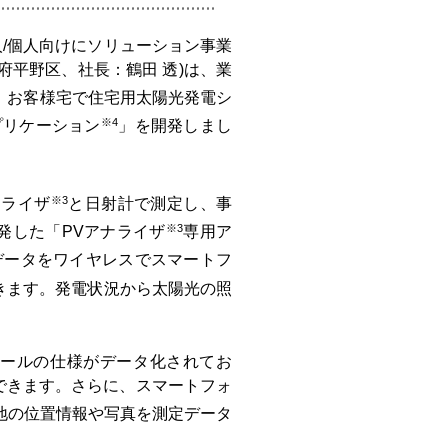
/個人向けにソリューション事業
府平野区、社長：鶴田 透)は、業
、お客様宅で住宅用太陽光発電シ
※4
プリケーション
」を開発しまし
※3
ナライザ
と日射計で測定し、事
※3
発した「PVアナライザ
専用ア
データをワイヤレスでスマートフ
きます。発電状況から太陽光の照
ールの仕様がデータ化されてお
できます。さらに、スマートフォ
地の位置情報や写真を測定データ