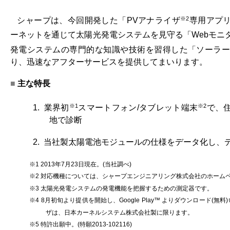
※2
シャープは、今回開発した「PVアナライザ
専用アプ
ーネットを通じて太陽光発電システムを見守る「Webモニ
発電システムの専門的な知識や技術を習得した「ソーラ
り、迅速なアフターサービスを提供してまいります。
■
主な特長
※1
※2
1. 業界初
スマートフォン/タブレット端末
で、
地で診断
2. 当社製太陽電池モジュールの仕様をデータ化し、
※1 2013年7月23日現在。(当社調べ)
※2 対応機種については、シャープエンジニアリング株式会社のホーム
※3 太陽光発電システムの発電機能を把握するための測定器です。
※4 8月初旬より提供を開始し、Google Play™ よりダウンロード(
ザは、日本カーネルシステム株式会社製に限ります。
※5 特許出願中。(特願2013-102116)