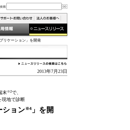
アプリケーション」を開発
2013年7月23日
※2
端末
で、
を現地で診断
ーション
」を開
※4