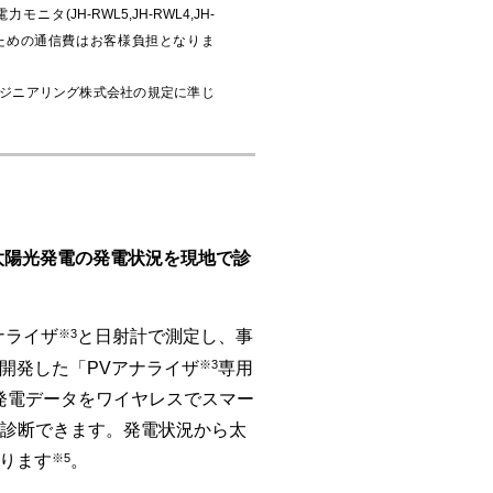
JH-RWL5,JH-RWL4,JH-
覧のための通信費はお客様負担となりま
ンジニアリング株式会社の規定に準じ
太陽光発電の発電状況を現地で診
※3
ナライザ
と日射計で測定し、事
※3
開発した「PVアナライザ
専用
発電データをワイヤレスでスマー
診断できます。発電状況から太
※5
ります
。