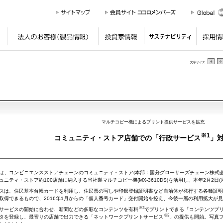
個人のお客様
（製品情報）
法人のお客様
（製品情報）
投資家情報
サステナ
小
中
文字サイズ
マルチコピー機によるプリント提供サービスを拡充
※1
コミュニティ・ストア店舗での「行政サービス
」
、コンビニエンスストアチェーンのコミュニティ・ストア(本部：国分グローサーズチェーン株式会社
ュニティ・ストア約100店舗に納入する当社製マルチコピー機(MX-3610DS)を活用し、本年2月2
は、住民基本台帳カードを利用し、住民票の写しや印鑑登録証明書など自治体が発行する各種証明
取得できるもので、2016年1月からの「個人番号カード」交付開始を控え、今後一層の利用拡大が
※2
ービスの開始に合わせ、新聞などの多彩なコンテンツを有料
でプリントできる「コンテンツプ
※3
タを登録し、最寄りの店舗で出力できる「ネットワークプリントサービス
」の提供も開始。写真