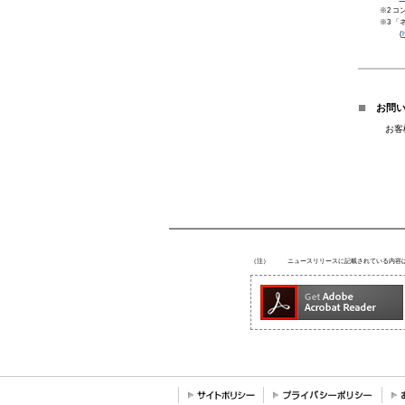
※2 
※3 
(
h
■
お問い
お客
e
（注）
ニュースリリースに記載されている内容