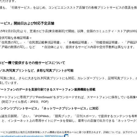
ただけます。
も、「行政サービス」をはじめ、コンビニエンスストア店舗での各種プリントサービスの普及を推
サービス」開始日および対応予定店舗
015年2月2日(月)より、芝浦カピラ店(東京都港区)で開始。以降、全国のコミュニティ・ストア(約10
提供可能な各種証明書＞
「住民票の写し」・「住民票記載事項証明書」・「各種税証明書」・「印鑑登録証明書」・「戸籍証
「戸籍の附票の写し」など ＊自治体により、提供するサービス内容や交付手数料は異なります。
コピー機で提供するその他サービスについて
判／2L判写真プリントなど、多彩な写真プリントが可能
判写真に加え、さらに大きな2L判写真プリントにも対応。カレンダープリント、証明写真プリント、
載しています。
マートフォンのデータを直接印刷できるスマートフォン連携機能を搭載
マートフォンに専用アプリ“PrintSmash”をダウンロードすれば、スマートフォンに保存している
。(対応ファイル形式：JPEG、PDF)
コンテンツプリントサービス」「ネットワークプリントサービス」に対応
お誕生日新聞」「占い」「iPOPWeb」「競馬ブック」「日刊スポーツ」で提供するコンテンツを有
」と、インターネット上の専用サイトにデータを登録し、最寄りの店舗で出力できる「ネットワーク
本サービスは財団法人地方公共団体情報システム機構が定める運用ルールに基づき運営されます。詳細については、以下のウェ
is.go.jp/kenkai/jyuukicard/convinikoufu/cms_93097920214.html