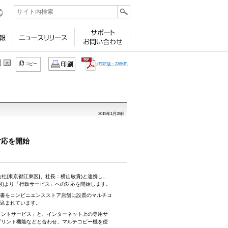
ビリティ
採用情報
ニュースリリース
サポート
お問い合わせ
大
(PDF版：236KB)
コピー
2015年1月26日
対応を開始
[東京都江東区]、社長：横山敏貴)と連携し、
日(月)より「行政サービス」への対応を開始します。
書をコンビニエンスストア店舗に設置のマルチコ
見込まれています。
リントサービス」と、インターネット上の専用サ
プリント機能などと合わせ、マルチコピー機を便