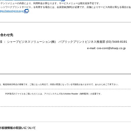
コンテンツメニューの内容により、利用料金が異なります。サービスメニューは順次追加予定です。
「ネットワークプリントサービス」を利用する場合には、会員登録(無料)が必要です。店舗によりサービス内容が異なる場合が
ttps://networkprint.ne.jp/
)
合わせ先
様 ： シャープビジネスソリューション(株) パブリックプリントビジネス推進部 (03) 5446-8191
-mail: cvs-cont@sharp.co.jp
は、報道発表日時点の情報です。ご覧になった時点で、内容が変更になっている可能性がありますので、あらかじめご了承下さい。
PDF形式のファイルをご覧いただくには、アドビシステムズ社のAdobe Reader（無料配布）が必要です。