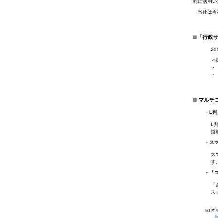
利に活用い
当社は今後
■
「行政
2
＜
・
・
■
マルチ
・L
L
搭
・ス
ス
す
・「
「
ス
※1 
l