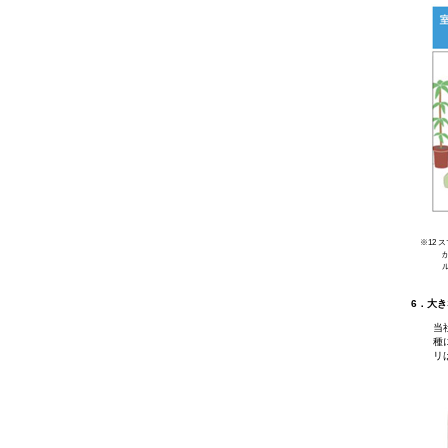
※12
6．大
当
種
リ