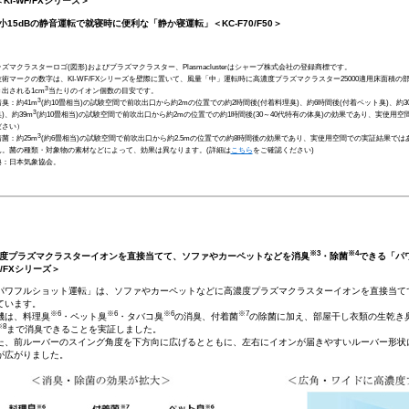
＜KI-WF/FXシリーズ＞
小15dBの静音運転で就寝時に便利な「静か寝運転」＜KC-F70/F50＞
ラズマクラスターロゴ(図形)およびプラズマクラスター、Plasmaclusterはシャープ株式会社の登録商標です。
当技術マークの数字は、KI-WF/FXシリーズを壁際に置いて、風量「中」運転時に高濃度プラズマクラスター25000適用床面積の
3
き出される1cm
当たりのイオン個数の目安です。
3
着臭：約41m
(約10畳相当)の試験空間で前吹出口から約2mの位置での約2時間後(付着料理臭)、約6時間後(付着ペット臭)、約
3
)、約39m
(約10畳相当)の試験空間で前吹出口から約2mの位置での約1時間後(30～40代特有の体臭)の効果であり、実使
ださい）
3
着菌：約25m
(約6畳相当)の試験空間で前吹出口から約2.5mの位置での約8時間後の効果であり、実使用空間での実証結果で
ん。菌の種類・対象物の素材などによって、効果は異なります。(詳細は
こちら
をご確認ください)
出典：日本気象協会。
※3
※4
濃度プラズマクラスターイオンを直接当てて、ソファやカーペットなどを消臭
・除菌
できる「パ
F/FXシリーズ＞
パワフルショット運転」は、ソファやカーペットなどに高濃度プラズマクラスターイオンを直接当て
ています。
※6
※6
※6
※7
機は、料理臭
・ペット臭
・タバコ臭
の消臭、付着菌
の除菌に加え、部屋干し衣類の生乾き
※8
まで消臭できることを実証しました。
た、前ルーバーのスイング角度を下方向に広げるとともに、左右にイオンが届きやすいルーバー形状
が広がりました。