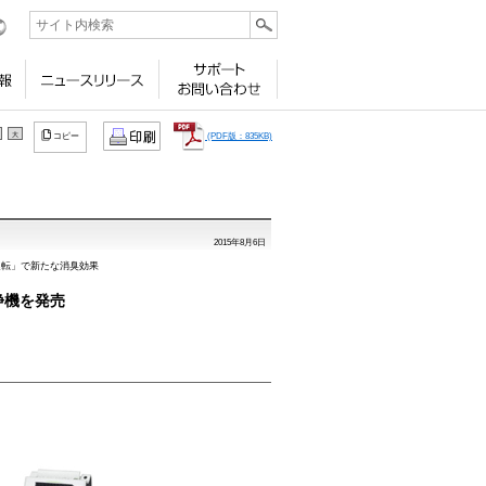
ビリティ
採用情報
ニュースリリース
サポート
お問い合わせ
大
(PDF版：835KB)
コピー
2015年8月6日
運転」で新たな消臭効果
浄機を発売