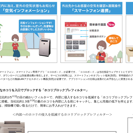
 スマートフォン、スマートフォン専用アプリ「ココロボ～ド」が必要です。「ココロボ～ド」は当社指定ウェブサイトにてダ
が、ダウンロードには別途通信費が発生します。サービスの利用には、スマートフォンやタブレット端末(別売)、常時接続のブ
ルーターなどの無線LANアクセスポイント機器(別売)が必要です。アプリケーションの仕様は改善のため予告なしに変更され
きなホコリを入口でブロックする「ホコリブロックプレフィルター」
※13
社比約1/5
の目の細かいフィルターで、内部に侵入するホコリを低減する「ホコリブロックプレフィルター
※14
に搭載。当社比約1.3倍
の量のホコリを内部に入る前にキャッチし、集じん性能の低下を抑えます
は、掃除機で吸い取るだけで、簡単にお手入れができます。