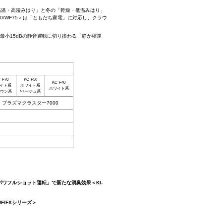
高温・高湿みはり」と冬の「乾燥・低温みはり」
0/WF75＞は「ともだち家電」に対応し、クラウ
で最小15dBの静音運転に切り換わる「静か寝運
-F70
KC-F50
KC-F40
イト系
ホワイト系
ホワイト系
ラウン系
/ベージュ系
プラズマクラスター7000
パワフルショット運転」で新たな消臭効果＜KI-
/FXシリーズ＞