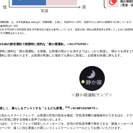
「雑菌指数」は、日本気象協会 tenki.jpの「除菌指数」を基に、気温0℃から45℃、湿度0％から100％の範囲内で計算しています。日本
掲載期間は4～9月)
 仙台市 庄司内科小児科医院 院長 庄司眞先生の論文を参考にしています。温度が低い場合は暖房器具を併用してこまめに温度
節する機能はありません。
15dBの静音運転で就寝時に便利な「静か寝運転」＜KC-F70/F50＞
寝時に便利な「静か寝運転」を搭載。お部屋の明かりを消すまではしっかり加湿し、明かりを消すと照
運転に切り換わります。お部屋が乾燥した場合でも静かに加湿し、お部屋を快適に保ちます。
※12
り楽しく、暮らしをアシストする「ともだち家電」
＜KI-WF100/WF75＞
出先からスマートフォンで、お部屋の空気の状況を確認・空気清浄機の遠隔操作ができるほか、クラウ
外の空気に関する情報も音声でお知らせします。
のほか、スマートフォンで録音したメッセージを、自宅の空気清浄機で再生できる「家族メッセージ
セージや、遠くに住む家族との新しいコミュニケーションツールとしてお使いいただけます。