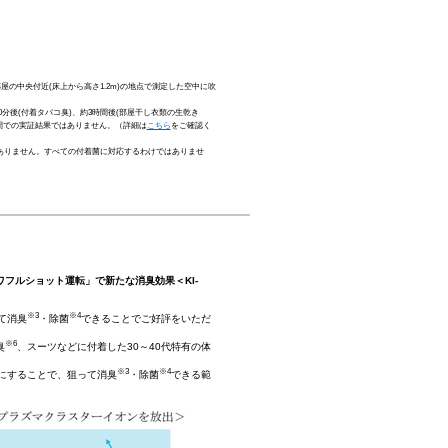
部屋の中央付近(床上から高さ1.2m)の地点で測定した空中に吹
30分後(付着タバコ臭)、約3時間後(部屋干し衣類の生乾き
用空間での実証結果ではありません。（詳細は
こちら
をご確認く
はありません。すべての付着菌に対応するわけではありませ
ワフルショット運転」で新たな消臭効果＜KI-
※3
※4
て消臭
・除菌
できることでご好評をいただ
※6
臭
、スーツなどに付着した30～40代特有の体
※3
※4
にすることで、狙って消臭
・除菌
できる範