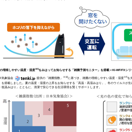
※5
菌の増殖しやすい温度・湿度
をみはってお知らせする「雑菌予測モニター」を搭載＜KI-WF/FXシリ
※10
※5
本気象協会
提供の「雑菌指数」
に基づき、雑菌の増殖しやすい温度・湿度
を
」を搭載しました。夏の温度・湿度の上昇をお知らせする「高温・高湿みはり」、冬のウイルスが生
・低温みはり」とともに、清潔で安心できる生活環境を賢くサポートします。