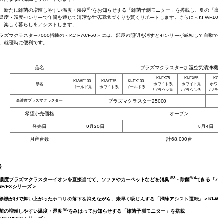
※5
新たに雑菌の増殖しやすい温度・湿度
をお知らせする「雑菌予測モニター」を搭載し、夏の「
温度・湿度センサーで年間を通じて清潔な生活環境づくりを賢くサポートします。さらに＜KI-WF10
、楽しく暮らしをアシストします。
ズマクラスター7000搭載の＜KC-F70/F50＞には、部屋の照明を消すとセンサーが感知して自動
。就寝時に便利です。
品名
プラズマクラスター加湿空気清浄機
KI-FX75
KI-FX55
KC
KI-WF100
KI-WF75
KI-FX100
形名
ホワイト系
ホワイト系
ホワ
ゴールド系
ホワイト系
ゴールド系
/ブラウン系
/ブラウン系
/ブ
高濃度プラズマクラスター
プラズマクラスター25000
希望小売価格
オープン
発売日
9月30日
9月4日
月産台数
計68,000台
長
※3
※4
高濃度プラズマクラスターイオンを直接当てて、ソファやカーペットなどを消臭
・除菌
できる「
WF/FXシリーズ＞
除機がけで舞い上がったホコリの落下を抑えながら、素早く吸じんする「掃除アシスト運転」＜KI-WF
※5
雑菌の増殖しやすい温度・湿度
をみはってお知らせする「雑菌予測モニター」を搭載