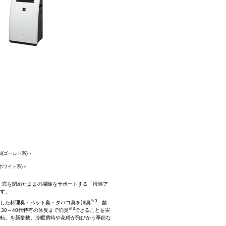
-N(ゴールド系)＞
(ホワイト系)＞
、窓を閉めたままの掃除をサポートする「掃除ア
ます。
※3
した料理臭・ペット臭・タバコ臭を消臭
、菌
※3
0～40代特有の体臭まで消臭
できることを実
転」を新搭載。冷暖房時や花粉が飛びかう季節な