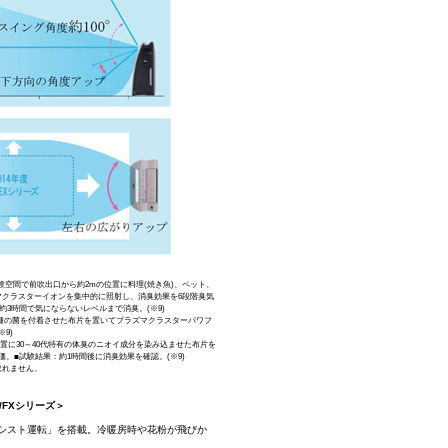
試験空間で前吹出口から約2mの位置に料理(焼き魚)、ペット、
クラスターイオンを集中的に照射し、消臭効果を6段階臭気
3時間で気にならないレベルまで消臭。(※9)
る1種の菌を付着させた布片を置いてプラズマクラスターパワフ
9)
位置に30～40代特有の体臭のニオイ成分を染み込ませた布片を
■試験結果：約1時間後に消臭効果を確認。(※9)
取れません。
FXシリーズ＞
シスト運転」を搭載。冷暖房時や花粉が飛びか