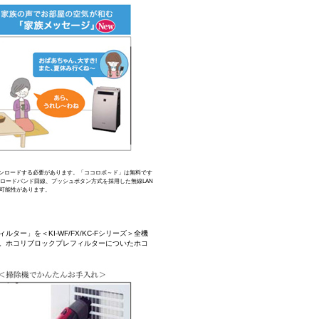
ウンロードする必要があります。「ココロボ～ド」は無料です
ロードバンド回線、プッシュボタン方式を採用した無線LAN
る可能性があります。
」を＜KI-WF/FX/KC-Fシリーズ＞全機
。ホコリブロックプレフィルターについたホコ