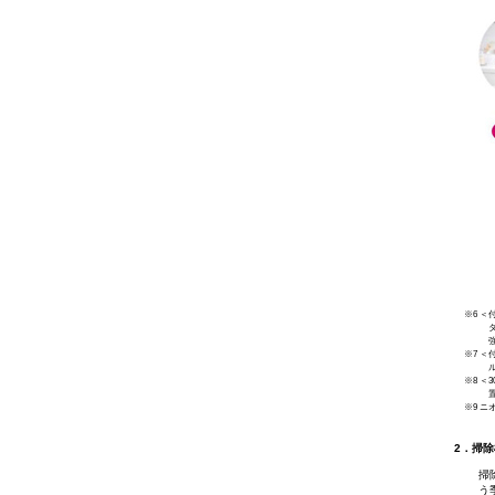
※6 
※7 ＜
※8 ＜
※9 
2．掃除
掃
う