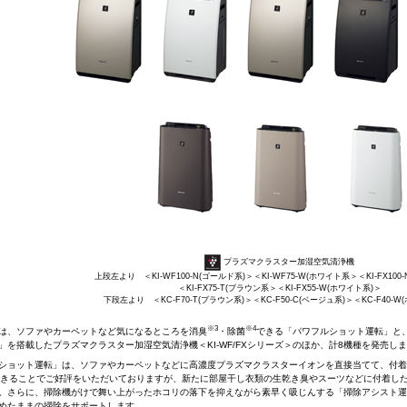
プラズマクラスター加湿空気清浄機
上段左より ＜KI-WF100-N(ゴールド系)＞＜KI-WF75-W(ホワイト系＞＜KI-FX100
＜KI-FX75-T(ブラウン系＞＜KI-FX55-W(ホワイト系)＞
下段左より ＜KC-F70-T(ブラウン系)＞＜KC-F50-C(ベージュ系)＞＜KC-F40-W
※3
※4
、ソファやカーペットなど気になるところを消臭
・除菌
できる「パワフルショット運転」と
」を搭載したプラズマクラスター加湿空気清浄機＜KI-WF/FXシリーズ＞のほか、計8機種を発売し
ショット運転」は、ソファやカーペットなどに高濃度プラズマクラスターイオンを直接当てて、付着
きることでご好評をいただいておりますが、新たに部屋干し衣類の生乾き臭やスーツなどに付着した3
。さらに、掃除機がけで舞い上がったホコリの落下を抑えながら素早く吸じんする「掃除アシスト運
めたままの掃除をサポートします。