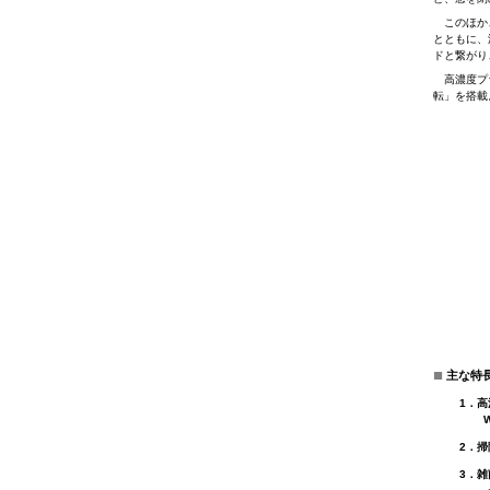
このほか、
とともに、
ドと繋がり
高濃度プラ
転」を搭載
■
主な特
1．
2．掃
3．