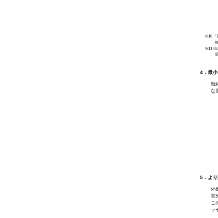
※10 
※11
4．最小
就
な
5．よ
外
室
こ
ッ