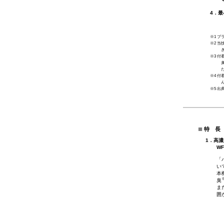
4．最
※1 プ
※2 
※3 付
臭
※4 付
※5 
■
特 長
1．高
W
「
い
本
臭
ま
囲