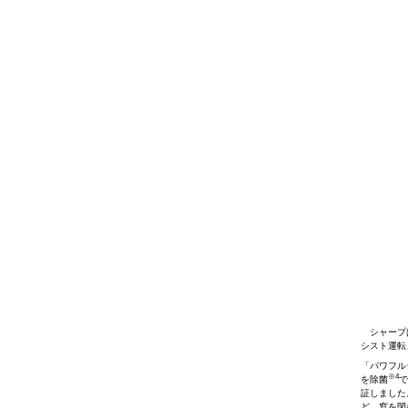
シャープは
シスト運転
「パワフル
※4
を除菌
で
証しました
ど、窓を閉