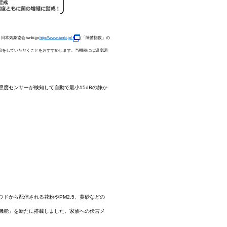
気象協会 tenki.jp
http://www.tenki.jp/
(「除菌指数」の
調節をしていただくことをおすすめします。当機種には温度調
度センサーが検知して自動で最小15dBの静か
ドから配信される花粉やPM2.5、黄砂などの
機能」を新たに搭載しました。家族への伝言メ