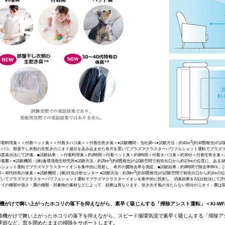
3
＜付着料理臭＞＜付着ペット臭＞＜付着タバコ臭＞＜付着生乾き臭＞●試験機関：当社調べ●試験方法：約41m
(約10畳相当)の
タバコ、部屋干し衣類の生乾きのニオイ成分を染み込ませた布片を置いてプラズマクラスターパワフルショット運転でプラズマ
強度表示法にて評価。■試験結果：＜付着料理臭＞約2時間＜付着ペット臭＞約6時間＜付着タバコ臭＞約30分＜付着生乾き臭＞約
3
付着菌＞●試験機関：(株)食環境衛生研究所●試験方法：約25m
(約6畳相当)の試験空間で前吹出口から約2.5mの位置に、あ
ルショット運転でプラズマクラスターイオンを集中的に照射し、布片の菌除去率を測定。■試験結果：約8時間で除去率99％。(※
3
30～40代特有の体臭＞●試験機関：(株)住化分析センター ●試験方法：約39m
(約10畳相当)の試験空間で前吹出口から約2mの
置いてプラズマクラスターパワフルショット運転でプラズマクラスターイオンを集中的に照射し、消臭効果を2点比較法にて評価。
ニオイの種類や強さ・菌の種類・対象物の素材などによって、効果は異なります。吹き出す風の当たらない部分のニオイ・菌は
機がけで舞い上がったホコリの落下を抑えながら、素早く吸じんする「掃除アシスト運転」＜KI-WF/
除機がけで舞い上がったホコリの落下を抑えながら、スピード循環気流で素早く吸じんする「掃除ア
季節など、窓を閉めたままの掃除をサポートします。