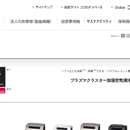
個人のお客様
（製品情報）
法人のお客様
（製品情報）
投資家情報
サステナ
小
中
文字サイズ
※3
※4
ソファなどを消臭
・除菌
できる「パワフルショット
プラズマクラスター加湿空気清