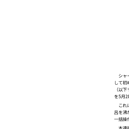
シャー
して初
（以下
を5月
これに
呂を沸
一括操
本連携