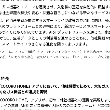
、ガス機器とエアコンを連携させ、入浴後の室温を自動的に調整す
な社会課題の解決や安心・快適な暮らしにつながる新たなサービス
、経済産業省が推進するスマートライフ政策の具現化に向け、AIo
者のプラットフォームとの連携により、新規サービスやスマートラ
みづくりに取り組んでいます。AIoTプラットフォームを通じて、
次化し、生活データとしての利活用を進めるとともに、他社機器や
、スマートライフのさらなる進化を図ってまいります。
AIoT」は、AI（人工知能）とIoT（モノのインターネット）を組み合わせ
なぎ、人に寄り添う存在に変えいくビジョンです。「AIoT」はシャープ株式
な特長
「COCORO HOME」アプリにおいて、他社機器で初めて、大阪ガ
対応ガス機器との連携を実現
COCORO HOME」アプリが、初めて他社機器との連携を実現し
ナイの無線LAN対応ガス機器や大阪ガスのエネファームと「COCOR