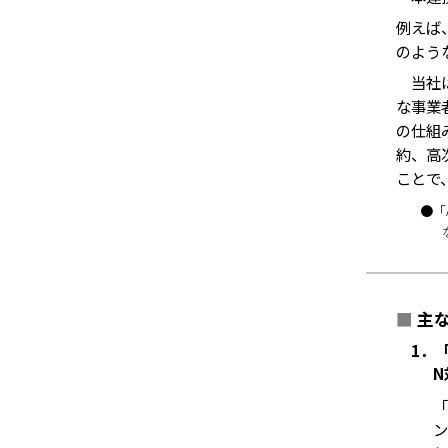
例えば
のよう
当社は
な事業
の仕組
約、高
ことで
●「
■
主
1．
N
「
ン