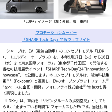
「LDK+」イメージ（左：外観、右：車内）
プロモーションムービー
「SHARP Tech-Day」特設ウェブサイト
シャープは、EV（電気自動車）のコンセプトモデル「LDK
+」（エルディーケープラス）を、本年9月17日（火）から18日
（水）まで東京国際フォーラム（東京都千代田区）で開催する
当社の技術展示イベント「SHARP Tech-Day’24 “Innovation S
howcase”」で公開します。本コンセプトモデルは、鴻海科技集
※1
※
團
（Foxconn）と連携し、EVのオープンプラットフォーム
2
※3
をベースに企画・開発。フォロフライ株式会社
の協力も得
て実現しました。
「LDK+」は、車内を「リビングルームの拡張空間」としてと
らえ、“止まっている時間”にフォーカスしたEVです。当社独自
※4