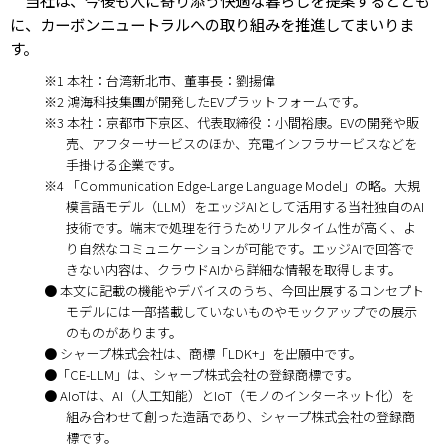
に、カーボンニュートラルへの取り組みを推進してまいりま
す。
※1 本社：台湾新北市、董事長：劉揚偉
※2 鴻海科技集團が開発したEVプラットフォームです。
※3 本社：京都市下京区、代表取締役：小間裕康。EVの開発や販
売、アフターサービスのほか、充電インフラサービスなどを
手掛ける企業です。
※4 「Communication Edge-Large Language Model」の略。大規
模言語モデル（LLM）をエッジAIとして活用する当社独自のAI
技術です。端末で処理を行うためリアルタイム性が高く、よ
り自然なコミュニケーションが可能です。エッジAIで回答で
きない内容は、クラウドAIから詳細な情報を取得します。
● 本文に記載の機能やデバイスのうち、今回出展するコンセプト
モデルには一部搭載していないものやモックアップでの展示
のものがあります。
● シャープ株式会社は、商標「LDK+」を出願中です。
●「CE-LLM」は、シャープ株式会社の登録商標です。
● AIoTは、AI（人工知能）とIoT（モノのインターネット化）を
組み合わせて創った造語であり、シャープ株式会社の登録商
標です。