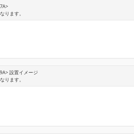
7A>
異なります。
5X9A> 設置イメージ
異なります。