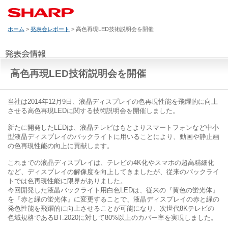
ホーム
>
発表会レポート
> 高色再現LED技術説明会を開催
高色再現LED技術説明会を開催
当社は2014年12月9日、液晶ディスプレイの色再現性能を飛躍的に向上
させる高色再現LEDに関する技術説明会を開催しました。
新たに開発したLEDは、液晶テレビはもとよりスマートフォンなど中小
型液晶ディスプレイのバックライトに用いることにより、動画や静止画
の色再現性能の向上に貢献します。
これまでの液晶ディスプレイは、テレビの4K化やスマホの超高精細化
など、ディスプレイの解像度を向上してきましたが、従来のバックライ
トでは色再現性能に限界がありました。
今回開発した液晶バックライト用白色LEDは、従来の『黄色の蛍光体』
を『赤と緑の蛍光体』に変更することで、液晶ディスプレイの赤と緑の
発色性能を飛躍的に向上させることが可能になり、次世代8Kテレビの
色域規格であるBT.2020に対して80%以上のカバー率を実現しました。