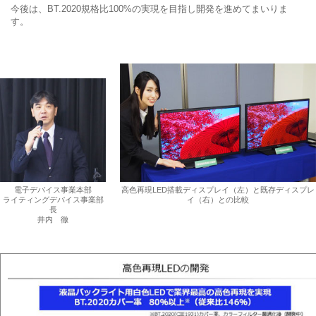
今後は、BT.2020規格比100%の実現を目指し開発を進めてまいりま
す。
電子デバイス事業本部
高色再現LED搭載ディスプレイ（左）と既存ディスプレ
ライティングデバイス事業部
イ（右）との比較
長
井内 徹