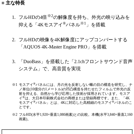
■
主な特長
※2
1.
フルHDの4倍
の解像度を持ち、外光の映り込みを
®
※1
抑える「4Kモスアイ
パネル
」を搭載
2.
フルHDの映像を4K解像度にアップコンバートする
「AQUOS 4K-Master Engine PRO」を搭載
3.
「DuoBass」を搭載した「2.1chフロントサウンド音声
システム」で、高音質を実現
®
※1
モスアイ
パネルには、月の光を反射しない蛾の目の構造を研究し、ナ
ノ単位(10億分の1メートル)の凹凸構造を持たせたフィルムで外光の反
射を抑える、自然から学び応用した技術が採用されています。モスア
®
イ
は、大日本印刷株式会社の商標または登録商標です。また、「4K
®
®
モスアイ
パネル」とは、4Kに対応した高精細のモスアイ
パネルのこ
とです。
※2
フルHD(水平1,920×垂直1,080画素)との比較。本機(水平3,840×垂直2,160
画素)。