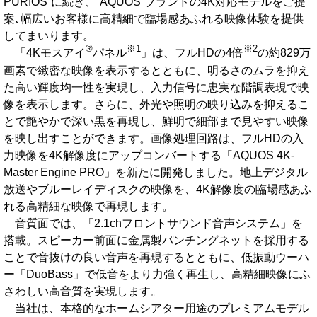
PURIOS”に続き、“AQUOS”ブランドの4K対応モデルをご提
案､幅広いお客様に高精細で臨場感あふれる映像体験を提供
してまいります。
®
※1
※2
「4Kモスアイ
パネル
」は、フルHDの4倍
の約829万
画素で緻密な映像を表示するとともに、明るさのムラを抑え
た高い輝度均一性を実現し、入力信号に忠実な階調表現で映
像を表示します。さらに、外光や照明の映り込みを抑えるこ
とで艶やかで深い黒を再現し、鮮明で細部まで見やすい映像
を映し出すことができます。画像処理回路は、フルHDの入
力映像を4K解像度にアップコンバートする「AQUOS 4K-
Master Engine PRO」を新たに開発しました。地上デジタル
放送やブルーレイディスクの映像を、4K解像度の臨場感あふ
れる高精細な映像で再現します。
音質面では、「2.1chフロントサウンド音声システム」を
搭載。スピーカー前面に金属製パンチングネットを採用する
ことで音抜けの良い音声を再現するとともに、低振動ウーハ
ー「DuoBass」で低音をより力強く再生し、高精細映像にふ
さわしい高音質を実現します。
当社は、本格的なホームシアター用途のプレミアムモデル