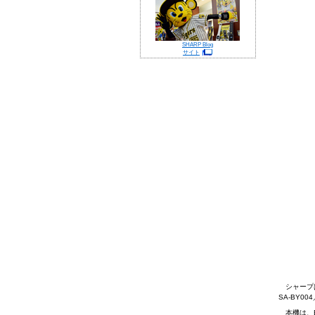
SHARP Blog
サイト
シャープは
SA-BY0
本機は、Blu