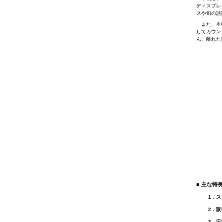
ディスプレ
スや旬の話
また、本機
してカウン
ん、離れた
■ 主な特
1．
2．
3．