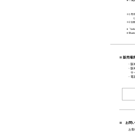
※1 
※2 
●「fu
● Blue
■
販売場所
・阪
・阪
サ
・電
■
お問い
お客