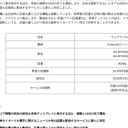
イに逐次表示するほか、本体の振動やLEDの光でも通知します。試合を観戦できないときでも試合
題を定期的に配信するサービスにも新たに対応しました。
には試合時に応援を盛り上げる機能も搭載しています。利用者が応援する時の腕の動きを内蔵のセン
ト。クラウド上で集計します。数値化された“応援パワー(応援量)”は、本体ディスプレイのほか、ス
場所にいても、応援の盛り上がり状況を阪神タイガースファン同士で共有することができます。
品名
ウェアラブル
愛称
funband(ファ
SA-BY004
形名
SA-BY005
質量
約39g
希望小売価格
10,000円(
発売日
2018年2月
月額120円(税
サービス利用料
(初回1年分は
長
スコア情報や試合の状況を本体ディスプレイに表示するほか、振動とLEDの光で通知
阪神タイガースや選手に関するニュースや旬の話題を配信するサービスに新たに対応
応援時の腕の動きを数値化。応援の盛り上がり状況をファン同士で共有