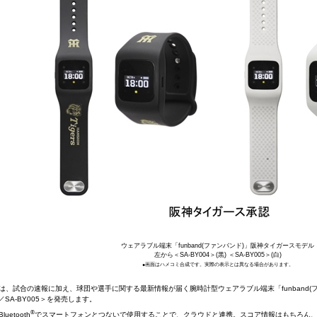
ウェアラブル端末「funband(ファンバンド)」阪神タイガースモデル
左から＜SA-BY004＞(黒) ＜SA-BY005＞(白)
●画面はハメコミ合成です。実際の表示とは異なる場合があります。
、試合の速報に加え、球団や選手に関する最新情報が届く腕時計型ウェアラブル端末「funband(
04／SA-BY005＞を発売します。
®
etooth
でスマートフォンとつないで使用することで、クラウドと連携。スコア情報はもちろん