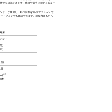
の状況を確認できます。球団や選手に関するニュー
サーが検知し、動作回数を“応援アクション”と
マートフォンでも確認できます。球場内はもちろ
端末
ンバンド)
(黒)
(白)
税別)
1日
※2
込)
無料)