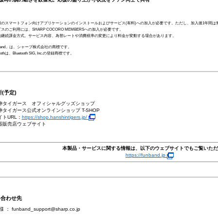
専用のスマートフォン向けアプリケーションのインストールおよびサービス(有料)への加入が必要です。ただし、加入後1年間は
ビスのご利用には、SHARP COCORO MEMBERSへの加入が必要です。
自動継続課金方式。サービス内容、為替レートや消費税率の変更により料金が変動する場合があります。
nband」は、シャープ株式会社の商標です。
toothは、Bluetooth SIG, Inc.の登録商標です。
(予定)
神タイガース オフィシャルグッズショップ
神タイガース公式オンラインショップ T-SHOP
イトURL：
https://shop.hanshintigers.jp/
器販売店ウェブサイト
本製品・サービスに関する情報は、以下のウェブサイトでもご覧いただ
https://funband.jp
合わせ先
様 ：
funband_support@sharp.co.jp