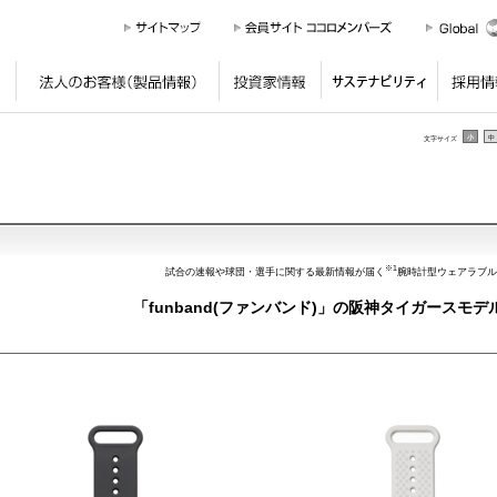
個人のお客様
（製品情報）
法人のお客様
（製品情報）
投資家情報
サステナ
小
中
文字サイズ
※1
試合の速報や球団・選手に関する最新情報が届く
腕時計型ウェアラブル
「funband(ファンバンド)」の阪神タイガースモデ