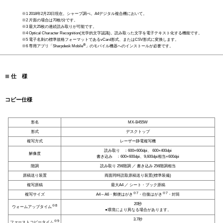
※1 2018年2月23日現在。シャープ調べ。A4デジタル複合機において。
※2 片面の場合は70枚/分です。
※3 最大25枚の連続読み取りが可能です。
※4 Optical Character Recognition(光学的文字認識)。読み取った文字を電子テキスト化する機能です。
※5 電子名刺の標準規格フォーマットであるvCard形式、またはCSV形式に変換します。
®
※6 専用アプリ「Sharpdesk Mobile
」のモバイル機器へのインストールが必要です。
■
仕 様
コピー仕様
形名
MX-B455W
形式
デスクトップ
複写方式
レーザー静電複写機
読み取り ：600×600dpi、 600×400dpi
解像度
書き込み ：600×600dpi、9,600dpi相当×600dpi
階調
読み取り 256階調 ／ 書き込み 256階調相当
原稿送り装置
両面同時読取原稿送り装置(標準装備)
複写原稿
最大A4 ／ シート・ブック原稿
※7
※7
複写サイズ
A4～A6・郵便はがき
・往復はがき
・封筒
20秒
※8
ウォームアップタイム
●環境により異なる場合があります。
3.7秒
※9
ファーストコピータイム