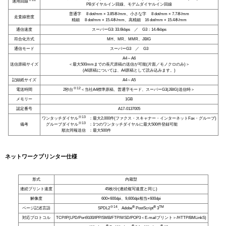
適用回線
PBダイヤルイン回線、モデムダイヤルイン回線
普通字 8 dot/mm × 3.85本/mm、小さな字 8 dot/mm × 7.7本/mm
走査線密度
精細 8 dot/mm × 15.4本/mm、高精細 16 dot/mm × 15.4本/mm
通信速度
スーパーG3: 33.6kbps ／ G3：14.4kbps
符合化方式
MH、MR、MMR、JBIG
通信モード
スーパーG3 ／ G3
A4～A6
送信原稿サイズ
＜最大500mmまでの長尺原稿の送信が可能(片面／モノクロのみ)＞
(A6原稿については、A4原稿として読み込みます。)
記録紙サイズ
A4～A5
※12
電送時間
2秒台
＜当社A4標準原稿、普通字モード、スーパーG3(JBIG)送信時＞
メモリー
1GB
認定番号
A17-0137005
※13
ワンタッチダイヤル
：最大2,000件(ファクス・スキャナー・インターネットFax・グループ)
※13
備考
グループダイヤル
：1つのワンタッチダイヤルに最大500件登録可能
順次同報送信
：最大500件
ネットワークプリンター仕様
形式
内蔵型
連続プリント速度
45枚/分(連続複写速度と同じ)
解像度
600×600dpi、9,600dpi相当×600dpi
※14
®
®
TM
ページ記述言語
SPDL2
、Adobe
PostScript
3
対応プロトコル
TCP/IP(LPD/Port9100/IPP/SMB/FTP/WSD/POP3＜E-mailプリント＞/HTTP/BMLinkS)
®
®
®