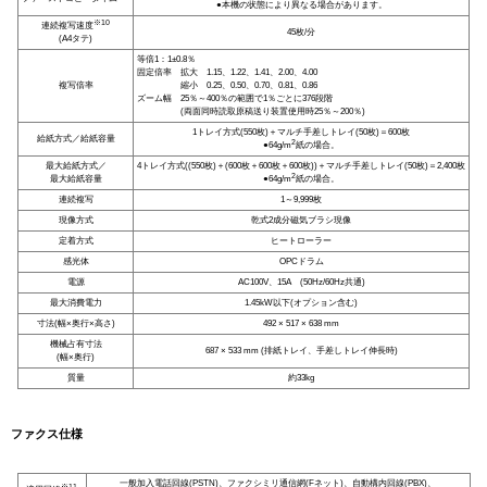
●本機の状態により異なる場合があります。
※10
連続複写速度
45枚/分
(A4タテ)
等倍1：1±0.8％
固定倍率 拡大 1.15、1.22、1.41、2.00、4.00
複写倍率
縮小 0.25、0.50、0.70、0.81、0.86
ズーム幅 25％～400％の範囲で1％ごとに376段階
(両面同時読取原稿送り装置使用時25％～200％)
1トレイ方式(550枚)＋マルチ手差しトレイ(50枚)＝600枚
給紙方式／給紙容量
2
●64g/m
紙の場合。
最大給紙方式／
4トレイ方式((550枚)＋(600枚＋600枚＋600枚))＋マルチ手差しトレイ(50枚)＝2,400枚
2
最大給紙容量
●64g/m
紙の場合。
連続複写
1～9,999枚
現像方式
乾式2成分磁気ブラシ現像
定着方式
ヒートローラー
感光体
OPCドラム
電源
AC100V、15A (50Hz/60Hz共通)
最大消費電力
1.45kW以下(オプション含む)
寸法(幅×奥行×高さ)
492 × 517 × 638 mm
機械占有寸法
687 × 533 mm (排紙トレイ、手差しトレイ伸長時)
(幅×奥行)
質量
約33kg
ファクス仕様
一般加入電話回線(PSTN)、ファクシミリ通信網(Fネット)、自動構内回線(PBX)、
※11