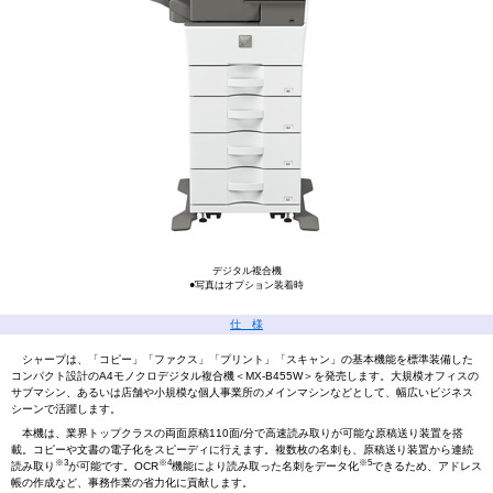
デジタル複合機
●写真はオプション装着時
仕 様
シャープは、「コピー」「ファクス」「プリント」「スキャン」の基本機能を標準装備した
コンパクト設計のA4モノクロデジタル複合機＜MX-B455W＞を発売します。大規模オフィスの
サブマシン、あるいは店舗や小規模な個人事業所のメインマシンなどとして、幅広いビジネス
シーンで活躍します。
本機は、業界トップクラスの両面原稿110面/分で高速読み取りが可能な原稿送り装置を搭
載。コピーや文書の電子化をスピーディに行えます。複数枚の名刺も、原稿送り装置から連続
※3
※4
※5
読み取り
が可能です。OCR
機能により読み取った名刺をデータ化
できるため、アドレス
帳の作成など、事務作業の省力化に貢献します。