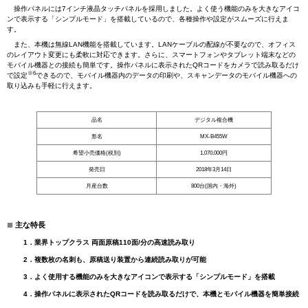
操作パネルには7インチ液晶タッチパネルを採用しました。よく使う機能のみを大きなアイコ
ンで表示する「シンプルモード」を搭載しているので、各種操作や設定がスムーズに行えま
す。
また、本機は無線LAN機能を搭載しています。LANケーブルの配線が不要なので、オフィス
のレイアウト変更にも柔軟に対応できます。さらに、スマートフォンやタブレット端末などの
モバイル機器との接続も簡単です。操作パネルに表示されたQRコードをカメラで読み取るだけ
※6
で設定
できるので、モバイル機器内のデータの印刷や、スキャンデータのモバイル機器への
取り込みも手軽に行えます。
品名
デジタル複合機
形名
MX-B455W
希望小売価格(税別)
1,070,000円
発売日
2018年3月14日
月産台数
800台(国内・海外)
■
主な特長
1．業界トップクラス 両面原稿110面/分の高速読み取り
2．複数枚の名刺も、原稿送り装置から連続読み取りが可能
3．よく使用する機能のみを大きなアイコンで表示する「シンプルモード」を搭載
4．操作パネルに表示されたQRコードを読み取るだけで、本機とモバイル機器を簡単接続