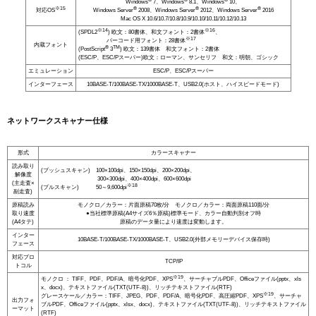
Windows
7、Windows
8.1、Windows
10、
※15
®
®
®
対応OS
Windows Server
2008、Windows Server
2012、Windows Server
2016
Mac OS X 10.6/10.7/10.8/10.9/10.10/10.11/10.12/10.13
※14
※16
(SPDL2
) 欧文：80書体、和文フォント：2書体
、
※17
バーコード用フォント：28書体
内蔵フォント
®
TM
(PostScript
3
) 欧文：139書体 和文フォント：2書体
(ESC/P、ESC/Pスーパー)欧文：ローマン、サンセリフ 和文：明朝、ゴシック
エミュレーション
ESC/P、ESC/Pスーパー
インターフェース
10BASE-T/100BASE-TX/1000BASE-T、USB2.0(ホスト、ハイスピードモード)
ネットワークスキャナー仕様
形式
カラースキャナー
読み取り
(プッシュスキャン) 100×100dpi、150×150dpi、200×200dpi、
解像度
300×300dpi、400×400dpi、600×600dpi
(主走査×
※18
(プルスキャン) 50～9,600dpi
副走査)
原稿読み
モノクロ／カラー：片面原稿70枚/分 モノクロ／カラー：両面原稿110面/分
取り速度
●当社標準原稿(A4サイズ6％原稿)標準モード、カラー自動判別オフ時
(A4タテ)
原稿のデータ量により速度は変動します。
インター
10BASE-T/100BASE-TX/1000BASE-T、USB2.0(外部メモリーデバイス保存時)
フェース
対応プロ
TCP/IP
トコル
※19
モノクロ ： TIFF、PDF、PDF/A、暗号化PDF、XPS
、サーチャブルPDF、Officeファイル(pptx、xls
x、docx)、テキストファイル(TXT(UTF-8))、リッチテキストファイル(RTF)
※19
グレースケール／カラー：TIFF、JPEG、PDF、PDF/A、暗号化PDF、高圧縮PDF、XPS
、サーチャ
出力フォ
ブルPDF、Officeファイル(pptx、xlsx、docx)、テキストファイル(TXT(UTF-8))、リッチテキストファイル
ーマット
(RTF)