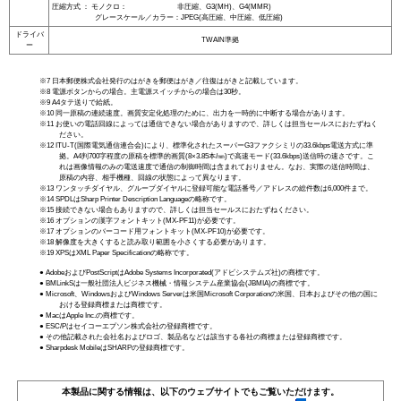
圧縮方式 ： モノクロ： 非圧縮、G3(MH)、G4(MMR)
グレースケール／カラー：JPEG(高圧縮、中圧縮、低圧縮)
ドライバ
TWAIN準拠
ー
※7 日本郵便株式会社発行のはがきを郵便はがき／往復はがきと記載しています。
※8 電源ボタンからの場合。主電源スイッチからの場合は30秒。
※9 A4タテ送りで給紙。
※10 同一原稿の連続速度。画質安定化処理のために、出力を一時的に中断する場合があります。
※11 お使いの電話回線によっては通信できない場合がありますので、詳しくは担当セールスにおたずねく
ださい。
※12 ITU-T(国際電気通信連合会)により、標準化されたスーパーG3ファクシミリの33.6kbps電送方式に準
拠。A4判700字程度の原稿を標準的画質(8×3.85本/㎜)で高速モード(33.6kbps)送信時の速さです。こ
れは画像情報のみの電送速度で通信の制御時間は含まれておりません。なお、実際の送信時間は、
原稿の内容、相手機種、回線の状態によって異なります。
※13 ワンタッチダイヤル、グループダイヤルに登録可能な電話番号／アドレスの総件数は6,000件まで。
※14 SPDLはSharp Printer Description Languageの略称です。
※15 接続できない場合もありますので、詳しくは担当セールスにおたずねください。
※16 オプションの漢字フォントキット(MX-PF11)が必要です。
※17 オプションのバーコード用フォントキット(MX-PF10)が必要です。
※18 解像度を大きくすると読み取り範囲を小さくする必要があります。
※19 XPSはXML Paper Specificationの略称です。
● AdobeおよびPostScriptはAdobe Systems Incorporated(アドビシステムズ社)の商標です。
● BMLinkSは一般社団法人ビジネス機械・情報システム産業協会(JBMIA)の商標です。
● Microsoft、WindowsおよびWindows Serverは米国Microsoft Corporationの米国、日本およびその他の国に
おける登録商標または商標です。
● MacはApple Inc.の商標です。
● ESC/Pはセイコーエプソン株式会社の登録商標です。
● その他記載された会社名およびロゴ、製品名などは該当する各社の商標または登録商標です。
● Sharpdesk MobileはSHARPの登録商標です。
本製品に関する情報は、以下のウェブサイトでもご覧いただけます。