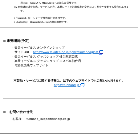
用には、COCORO MEMBERSへの加入が必要です。
※2 自動継続課金方式。サービス内容、為替レートや消費税率の変更により料金が変動する場合がありま
す。
●「funband」は、シャープ株式会社の商標です。
● Bluetoothは、Bluetooth SIG, Inc.の登録商標です。
■
販売場所(予定)
・楽天イーグルス オンラインショップ
サイトURL
https://www.rakuten.ne.jp/gold/rakuteneagles/
・楽天イーグルス グッズショップ 仙台駅東口店
・楽天イーグルス グッズショップ エスパル仙台店
・電器販売店ウェブサイト
本製品・サービスに関する情報は、以下のウェブサイトでもご覧いただけます。
https://funband.jp
■
お問い合わせ先
お客様 ：
funband_support@sharp.co.jp