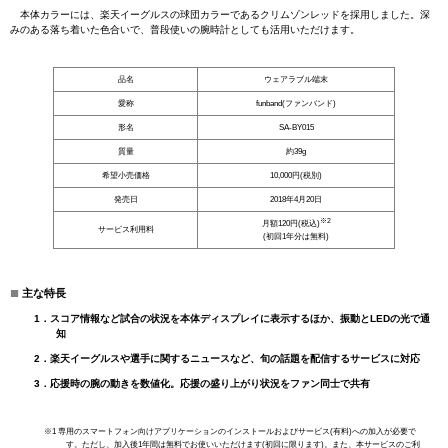
本体カラーには、楽天イーグルスの球団カラーであるクリムゾンレッドを採用しました。深
みのある落ち着いた色合いで、普段使いの腕時計としても活用いただけます。
品名
ウェアラブル端末
愛称
funband(ファンバンド)
形名
SA-BY015
質量
約39g
希望小売価格
10,000円(税別)
発売日
2018年4月20日
※2
月額120円(税込)
サービス利用料
(初回1年分は無料)
■
主な特長
1．スコア情報など試合の状況を本体ディスプレイに表示するほか、振動とLEDの光で通
知
2．楽天イーグルスや選手に関するニュースなど、旬の話題を配信するサービスに対応
3．応援時の腕の動きを数値化。応援の盛り上がり状況をファン同士で共有
※1 専用のスマートフォン向けアプリケーションのインストールおよびサービス(有料)への加入が必要で
す。ただし、加入後1年間は無料でお使いいただけます(初回に限ります)。また、本サービスのご利