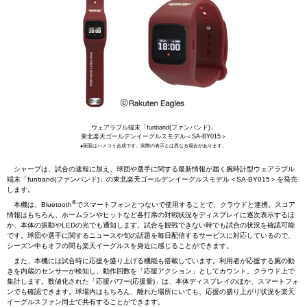
ウェアラブル端末「funband(ファンバンド)」
東北楽天ゴールデンイーグルスモデル＜SA-BY015＞
●画面はハメコミ合成です。実際の表示とは異なる場合があります。
シャープは、試合の速報に加え、球団や選手に関する最新情報が届く腕時計型ウェアラブル
端末「funband(ファンバンド)」の東北楽天ゴールデンイーグルスモデル＜SA-BY015＞を発売
します。
®
本機は、Bluetooth
でスマートフォンとつないで使用することで、クラウドと連携。スコア
情報はもちろん、ホームランやヒットなど各打席の対戦状況をディスプレイに逐次表示するほ
か、本体の振動やLEDの光でも通知します。試合を観戦できない時でも試合の状況を確認可能
です。球団や選手に関するニュースや旬の話題を毎日配信するサービスに対応しているので、
シーズン中もオフの間も楽天イーグルスを身近に感じることができます。
また、本機には試合時に応援を盛り上げる機能も搭載しています。利用者が応援する腕の動
きを内蔵のセンサーが検知し、動作回数を「応援アクション」としてカウント。クラウド上で
集計します。数値化された「応援パワー(応援量)」は、本体ディスプレイのほか、スマートフォ
ンでも確認できます。球場内はもちろん、離れた場所にいても、応援の盛り上がり状況を楽天
イーグルスファン同士で共有することができます。