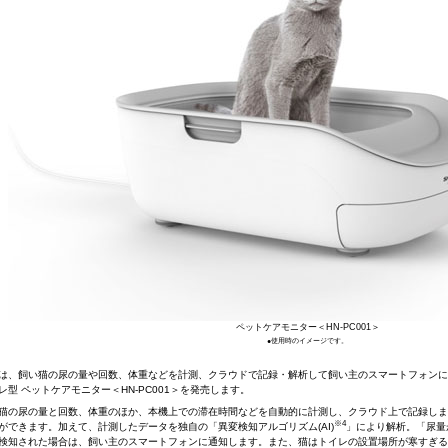
ペットケアモニター＜HN-PC001＞
●使用時のイメージです。
、飼い猫の尿の量や回数、体重などを計測、クラウドで記録・解析して飼い主のスマートフォンに
レ型 ペットケアモニター＜HN-PC001＞を発売します。
の尿の量と回数、体重のほか、本機上での滞在時間などを自動的に計測し、クラウド上で記録しま
※4
ができます。加えて、計測したデータを独自の「異変検知アルゴリズム(AI)
」により解析。「尿量
検知された場合は、飼い主のスマートフォンに通知します。また、猫はトイレの設置場所が寒すぎる