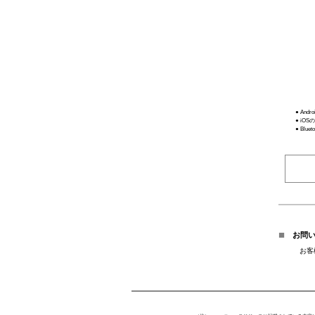
● And
● iO
● Blue
■
お問い
お客様 