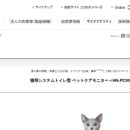
個人のお客様
（製品情報）
法人のお客様
（製品情報）
投資家情報
サステナ
売
小
中
文字サイズ
※1※2
尿の量や回数、体重などを計測。クラウドで記録・解析
して飼い主のスマート
猫用システムトイレ型 ペットケアモニター＜HN-PC0