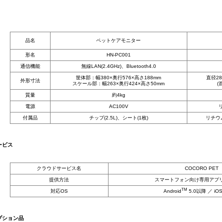
品名
ペットケアモニター
形名
HN-PC001
通信機能
無線LAN(2.4GHz)、Bluetooth4.0
筐体部：幅380×奥行576×高さ188mm
直径28
外形寸法
スケール部：幅263×奥行424×高さ50mm
(
質量
約4kg
電源
AC100V
付属品
チップ(2.5L)、シート(1枚)
リチウ
ービス
クラウドサービス名
COCORO PET
提供方法
スマートフォン向け専用アプ
TM
対応OS
Android
5.0以降 ／ iO
プション品