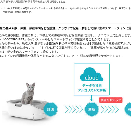
鳥取大学 農学部 共同獣医学科 岡本芳晴教授と共同で開発しました。
IoT」は、AI(人工知能)とIoT(モノのインターネット化)を組み合わせ、あらゆるものをクラウドの人工知能とつなぎ、家電など
ャープ株式会社の登録商標です。
の尿の量や回数、体重、滞在時間などを計測。クラウドで記録・解析して飼い主のスマートフォンに
の尿の量や回数、体重に加え、本機上での滞在時間などを自動的に計測し、クラウド上で記録します
ン「COCORO PET」をインストールしたスマートフォンで確認することができます。
れらのデータを、鳥取大学 農学部 共同獣医学科の岡本芳晴教授と共同で開発した「異変検知アルゴリ
尿量が多い(または少ない)」、「トイレに行く回数が増えている」、「体重が減った(または増えた)
合は、飼い主のスマートフォンに通知します。
々のトイレの利用状況や体重などをモニタリングすることで、猫の健康管理をサポートします。