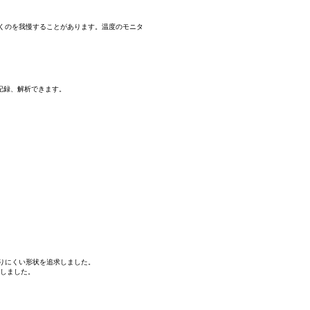
くのを我慢することがあります。温度のモニタ
記録、解析できます。
りにくい形状を追求しました。
用意しました。