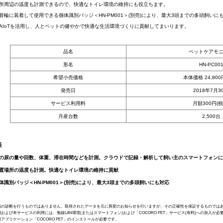
所周辺の温度も計測できるので、快適なトイレ環境の維持にも役立ちます。
輪に装着して使用できる個体識別バッジ＜HN-PM001＞(別売)により、最大3頭までの多頭飼いに
IoTを活用し、人とペットの健やかで快適な生活環境づくりに貢献してまいります。
品名
ペットケアモ
形名
HN-PC00
希望小売価格
本体価格 24,800
発売日
2018年7月3
サービス利用料
月額300円(税
月産台数
2,500台
長
猫の尿の量や回数、体重、滞在時間などを計測。クラウドで記録・解析して飼い主のスマートフォン
設置場所の温度も計測。快適なトイレ環境の維持に貢献
体識別バッジ＜HN-PM001＞(別売)により、最大3頭までの多頭飼いにも対応
疾病の診断を行うものではありません。取得されたデータを元に異変のお知らせを行いますが、その正確性を保証するものでは
機および本サービスの利用には、無線LAN環境(またはスマートフォン)および「COCORO PET」サービス(有料)への加入が必
用アプリケーション「COCORO PET」のインストールが必要です。