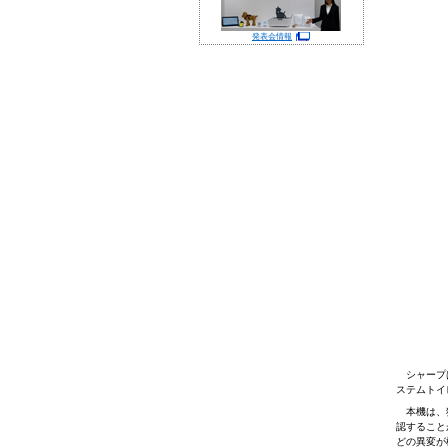
発表会情報
シャープは
ステムトイ
本機は、猫
認すること
どの異変が