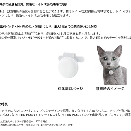
置場所の温度も計測。快適なトイレ環境の維持に貢献
機は、設置場所の温度も計測することができます。猫はトイレの設置場所が寒すぎると、トイレに行
ングにより、快適なトイレ環境の維持にも役立ちます。
識別バッジ＜HN-PM001＞(別売)により、最大3頭までの多頭飼いにも対応
※5
の平均飼育頭数は1.75頭
であり、多頭飼いされるご家庭も多く見られます。
※6
売の個体識別バッジ＜HN-PM001＞を猫の首輪
に装着することで、最大3頭までのデータを個別に
の特長
ンテリアにもなじみやすいシンプルなデザインを採用。猫の入りやすさはもちろん、チップが飛び散
プ(2.5L入り)＜HN-PC501＞やシート(20枚入り)＜HN-PC502＞などの消耗品をオプションでご
般社団法人ペットフード協会調べ。2017年時点。
対応首輪幅は約10mmです。形状によっては利用できない場合があります。