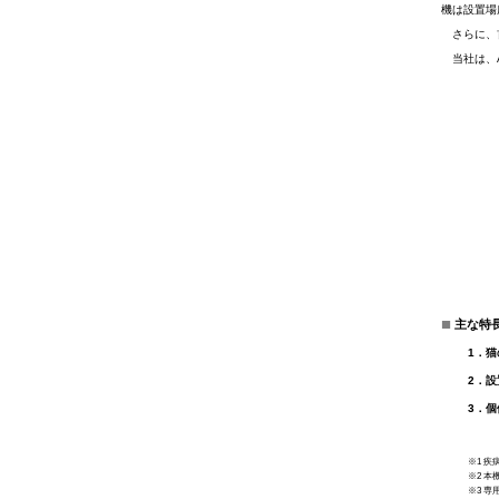
機は設置場
さらに、首
当社は、A
■
主な特
1．
2．
3．個
※1 
※2 本
※3 専