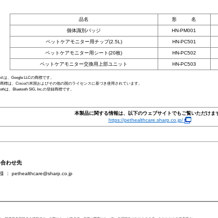
品名
形 名
個体識別バッジ
HN-PM001
ペットケアモニター用チップ(2.5L)
HN-PC501
ペットケアモニター用シート(20枚)
HN-PC502
ペットケアモニター交換用上部ユニット
HN-PC503
roid は、Google LLCの商標です。
Sの商標は、Ciscoの米国およびその他の国のライセンスに基づき使用されています。
toothは、Bluetooth SIG, Inc.の登録商標です。
本製品に関する情報は、以下のウェブサイトでもご覧いただけま
https://pethealthcare.sharp.co.jp/
合わせ先
： pethealthcare@sharp.co.jp