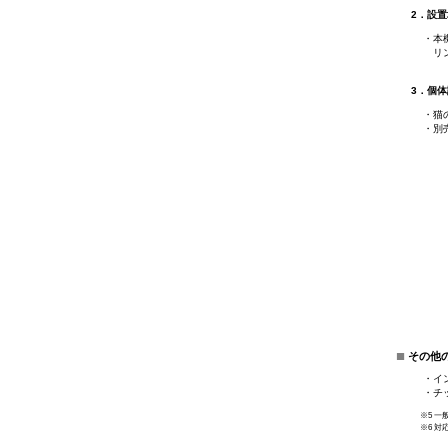
2．設
・本
リ
3．個体
・猫
・別
■
その他
・イ
・チッ
※5 一
※6 