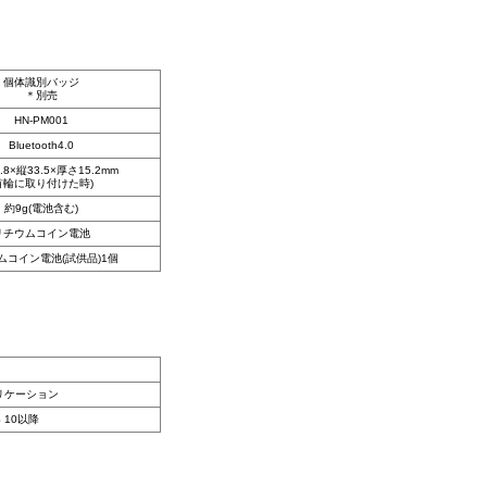
個体識別バッジ
＊別売
HN-PM001
Bluetooth4.0
.8×縦33.5×厚さ15.2mm
首輪に取り付けた時)
約9g(電池含む)
リチウムコイン電池
ムコイン電池(試供品)1個
リケーション
S 10以降