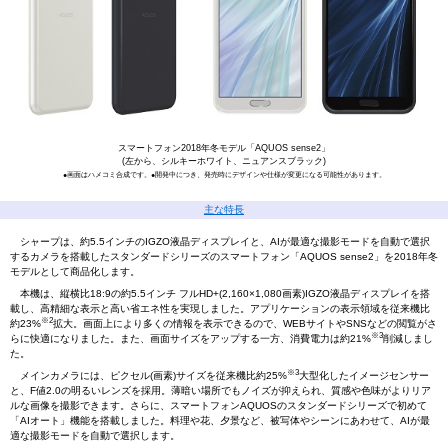
スマートフォン2018年冬モデル「AQUOS sense2」
(左から、シルキーホワイト、ニュアンスブラック)
●画面はハメコミ合成です。●開発中につき、発売時にデザインや仕様が変更になる可能性があります。
主な特長
シャープは、約5.5インチのIGZO液晶ディスプレイと、AIが最適な撮影モードを自動で選択
するカメラを搭載したスタンダードシリーズのスマートフォン「AQUOS sense2」を2018年冬
モデルとして商品化します。
本機は、縦横比18:9の約5.5インチ フルHD+(2,160×1,080画素)IGZO液晶ディスプレイを搭
載し、高精細な表示と高い省エネ性を実現しました。アプリケーションの表示領域を従来機比
※2
約23%
拡大。画面上により多くの情報を表示できるので、WEBサイトやSNSなどの閲覧がさ
※3
らに快適になりました。また、画面サイズをアップする一方、消費電力は約21%
削減しまし
た。
※3
メインカメラには、ピクセル(画素)サイズを従来機比約25%
大型化したイメージセンサー
と、F値2.0の明るいレンズを採用。薄暗い場所でもノイズが抑えられ、質感や色味がよりリア
ルな画像を撮影できます。さらに、スマートフォンAQUOSのスタンダードシリーズで初めて
「AIオート」機能を搭載しました。料理や花、夕景など、被写体やシーンにあわせて、AIが最
適な撮影モードを自動で選択します。