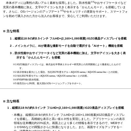
※4
本体ボディには剛性の高いアルミ素材を採用しました。防水性能
やおサイフケータイなど
充実の基本機能に加え、文字やアイコンを大きく表示する「かんたんモード」を搭載していま
※5
す。さらに、OSバージョンのアップデート
やセキュリティの更新をサポート。スマートフォ
ンを初めて購入された方から法人のお客様まで、安心してご利用いただけます。
■
主な特長
1．縦横比18:9の約5.5インチ フルHD+(2,160×1,080画素) IGZO液晶ディスプレイを搭載
2．メインカメラに、AIが最適な撮影モードを自動で選択する「AIオート」機能を搭載
3．防水性能やおサイフケータイなど充実の基本機能に加え、文字やアイコンを大きく表
示する「かんたんモード」を搭載
※1 IGZO液晶ディスプレイは、株式会社半導体エネルギー研究所との共同開発により量産化したもので
す。
※2 表示領域を最大にした場合。当社2017年度モデル＜AQUOS sense／AQUOS sense lite＞との比較。
※3 当社2017年度モデル＜AQUOS sense／AQUOS sense lite＞との比較。
※4 IPX5/IPX8の防水性能。
※5 発売日から2年間、最大2回のOSバージョンアップをサポート。
■
主な特長
1．縦横比18:9の約5.5インチ フルHD+(2,160×1,080画素) IGZO液晶ディスプレイを搭載
・本機は、縦横比18:9の約5.5インチ フルHD+(2,160×1,080画素)IGZO液晶ディスプレ
イを搭載し、高精細な表示と高い省エネ性を実現しました。アプリケーションの表示
領域を従来機比約23%拡大。画面上により多くの情報を表示できるので、WEBサイ
トやSNSなどの閲覧がさらに快適になりました。また、画面サイズをアップする一