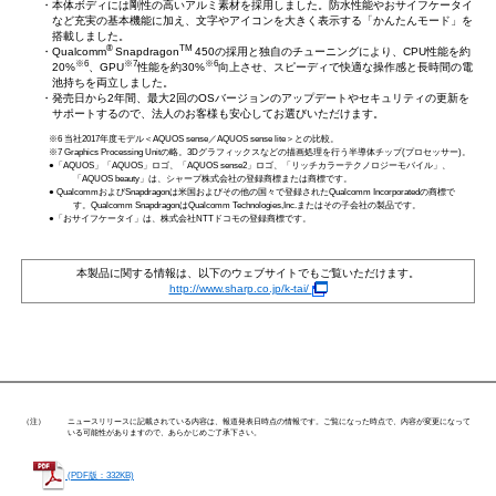
・本体ボディには剛性の高いアルミ素材を採用しました。防水性能やおサイフケータイ
など充実の基本機能に加え、文字やアイコンを大きく表示する「かんたんモード」を
搭載しました。
®
TM
・Qualcomm
Snapdragon
450の採用と独自のチューニングにより、CPU性能を約
※6
※7
※6
20%
、GPU
性能を約30%
向上させ、スピーディで快適な操作感と長時間の電
池持ちを両立しました。
・発売日から2年間、最大2回のOSバージョンのアップデートやセキュリティの更新を
サポートするので、法人のお客様も安心してお選びいただけます。
※6 当社2017年度モデル＜AQUOS sense／AQUOS sense lite＞との比較。
※7 Graphics Processing Unitの略。3Dグラフィックスなどの描画処理を行う半導体チップ(プロセッサー)。
●「AQUOS」「AQUOS」ロゴ、「AQUOS sense2」ロゴ、「リッチカラーテクノロジーモバイル」、
「AQUOS beauty」は、シャープ株式会社の登録商標または商標です。
● QualcommおよびSnapdragonは米国およびその他の国々で登録されたQualcomm Incorporatedの商標で
す。Qualcomm SnapdragonはQualcomm Technologies,Inc.またはその子会社の製品です。
●「おサイフケータイ」は、株式会社NTTドコモの登録商標です。
本製品に関する情報は、以下のウェブサイトでもご覧いただけます。
http://www.sharp.co.jp/k-tai/
（注）
ニュースリリースに記載されている内容は、報道発表日時点の情報です。ご覧になった時点で、内容が変更になって
いる可能性がありますので、あらかじめご了承下さい。
(PDF版：332KB)