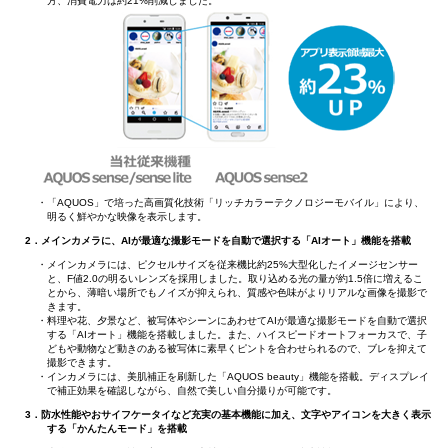
方、消費電力は約21%削減しました。
・「AQUOS」で培った高画質化技術「リッチカラーテクノロジーモバイル」により、
明るく鮮やかな映像を表示します。
2．メインカメラに、AIが最適な撮影モードを自動で選択する「AIオート」機能を搭載
・メインカメラには、ピクセルサイズを従来機比約25%大型化したイメージセンサー
と、F値2.0の明るいレンズを採用しました。取り込める光の量が約1.5倍に増えるこ
とから、薄暗い場所でもノイズが抑えられ、質感や色味がよりリアルな画像を撮影で
きます。
・料理や花、夕景など、被写体やシーンにあわせてAIが最適な撮影モードを自動で選択
する「AIオート」機能を搭載しました。また、ハイスピードオートフォーカスで、子
どもや動物など動きのある被写体に素早くピントを合わせられるので、ブレを抑えて
撮影できます。
・インカメラには、美肌補正を刷新した「AQUOS beauty」機能を搭載。ディスプレイ
で補正効果を確認しながら、自然で美しい自分撮りが可能です。
3．防水性能やおサイフケータイなど充実の基本機能に加え、文字やアイコンを大きく表示
する「かんたんモード」を搭載