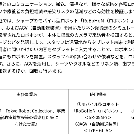
室とのコミュニケーション、搬送、清掃など、様々な業務を各種ロ
フや療養者の負担軽減や感染リスクの低減などの有効性を検証しま
では、シャープのモバイル型ロボット「RoBoHoN（ロボホン）
２
、およびAGV（自動搬送装置）を用いたリネン類搬送のシミュレ
設置されたロボホンが、本体に搭載のカメラで来訪者を検知すると
ージなどを発話します。スタッフは遠隔地からタブレット端末で利
用者に問いかけたい内容をタブレットに入力することで、ロボホン
室にもロボホンを設置。スタッフへの問い合わせや依頼などを、ロ
す。さらに、AGVを活用し、シーツやタオルなどのリネン類、歯ブ
搬送するほか、回収も行います。
実証事業名
使用機器
①モバイル型ロボット
Tokyo Robot Collection」事業
「RoBoHoN（ロボホン）」
宿泊療養施設等の感染症対策に
＜
SR-05M-Y
＞
向けた実証』
②AGV（自動搬送装置）
＜TYPE GL-A＞