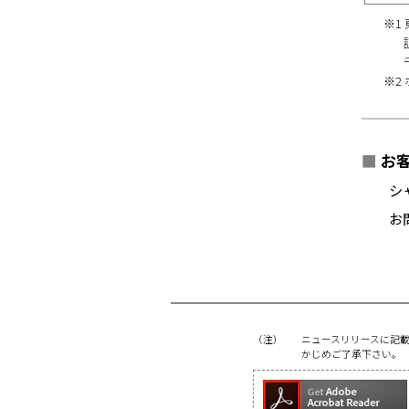
※1
※2
■
お客
シ
お
（注）
ニュースリリースに記
かじめご了承下さい。