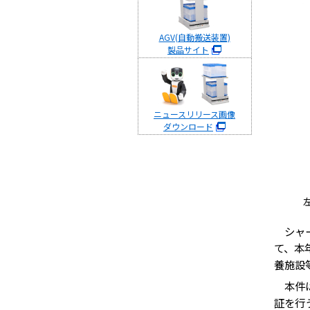
AGV(自動搬送装置)
製品サイト
ニュースリリース画像
ダウンロード
シャープ
て、本
養施設
本件は
証を行