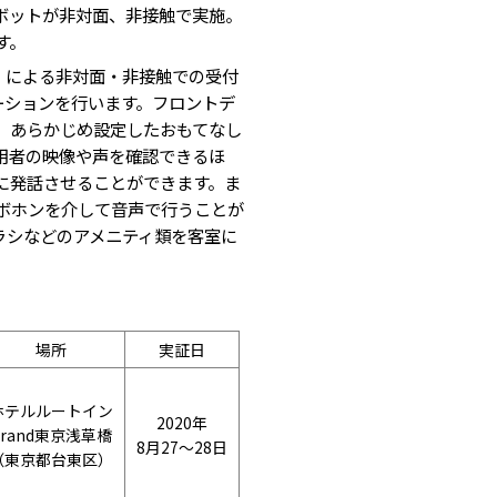
ボットが非対面、非接触で実施。
す。
」による非対面・非接触での受付
ーションを行います。フロントデ
、あらかじめ設定したおもてなし
用者の映像や声を確認できるほ
に発話させることができます。ま
ボホンを介して音声で行うことが
ラシなどのアメニティ類を客室に
場所
実証日
ホテルルートイン
2020年
Grand東京浅草橋
8月27～28日
（東京都台東区）