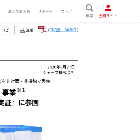
法人のお客様
サポート
ストア
検索
会員サイト
(PDF版： 363KB )
コピー
2020年8月27日
シャープ株式会社
どを非対面・非接触で実施
※1
n」事業
実証』に参画