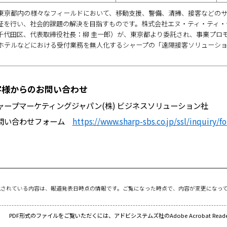
 東京都内の様々なフィールドにおいて、移動支援、警備、清掃、接客などの
証を行い、社会的課題の解決を目指すものです。株式会社エヌ・ティ・ティ・
千代田区、代表取締役社長：柳 圭一郎）が、東京都より委託され、事業プロ
 ホテルなどにおける受付業務を無人化するシャープの「遠隔接客ソリューシ
様からのお問い合わせ
ャープマーケティングジャパン(株) ビジネスソリューション社
問い合わせフォーム
https://www.sharp-sbs.co.jp/ssl/inquiry/
載されている内容は、報道発表日時点の情報です。ご覧になった時点で、内容が変更になっ
PDF形式のファイルをご覧いただくには、アドビシステムズ社のAdobe Acrobat Re