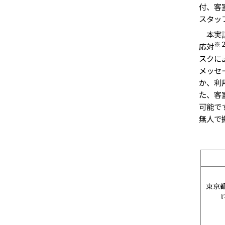
付、客
スタッ
本実証
※
応対
スクに
メッセ
か、利
た、客
可能で
無人で
東京都「
『