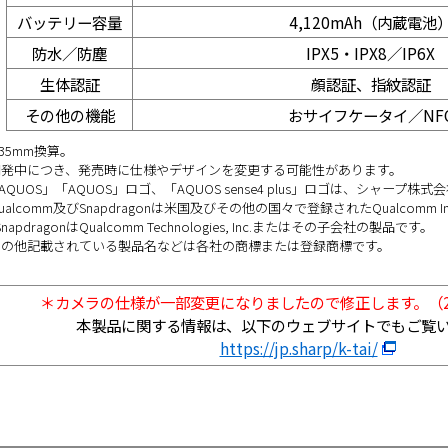
バッテリー容量
4,120mAh（内蔵電池
防水／防塵
IPX5・IPX8／IP6X
生体認証
顔認証、指紋認証
その他の機能
おサイフケータイ／NF
35mm換算。
開発中につき、発売時に仕様やデザインを変更する可能性があります。
AQUOS」「AQUOS」ロゴ、「AQUOS sense4 plus」ロゴは、シャープ
ualcomm及びSnapdragonは米国及びその他の国々で登録されたQualcomm Inc
SnapdragonはQualcomm Technologies, Inc.またはその子会社の製品です。
その他記載されている製品名などは各社の商標または登録商標です。
＊カメラの仕様が一部変更になりましたので修正します。（20
本製品に関する情報は、以下のウェブサイトでもご覧
https://jp.sharp/k-tai/