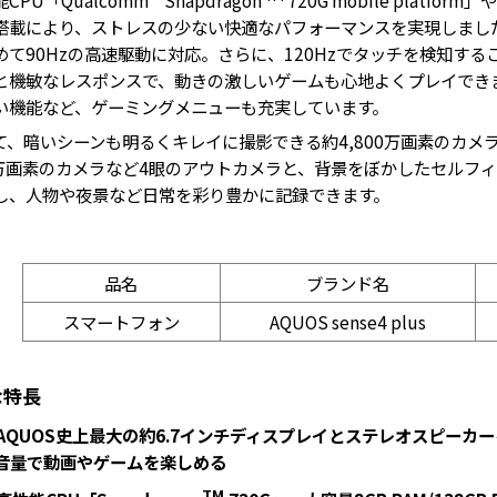
搭載により、ストレスの少ない快適なパフォーマンスを実現しました。ま
めて90Hzの高速駆動に対応。さらに、120Hzでタッチを検知す
と機敏なレスポンスで、動きの激しいゲームも心地よくプレイでき
い機能など、ゲーミングメニューも充実しています。
、暗いシーンも明るくキレイに撮影できる約4,800万画素のカメラ
0万画素のカメラなど4眼のアウトカメラと、背景をぼかしたセルフ
し、人物や夜景など日常を彩り豊かに記録できます。
品名
ブランド名
スマートフォン
AQUOS sense4 plus
な特長
AQUOS史上最大の約6.7インチディスプレイとステレオスピーカ
音量で動画やゲームを楽しめる
TM