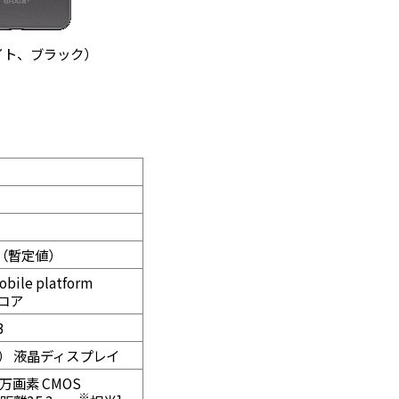
ホワイト、ブラック）
8g（暫定値）
bile platform
タコア
B
画素） 液晶ディスプレイ
0万画素 CMOS
※