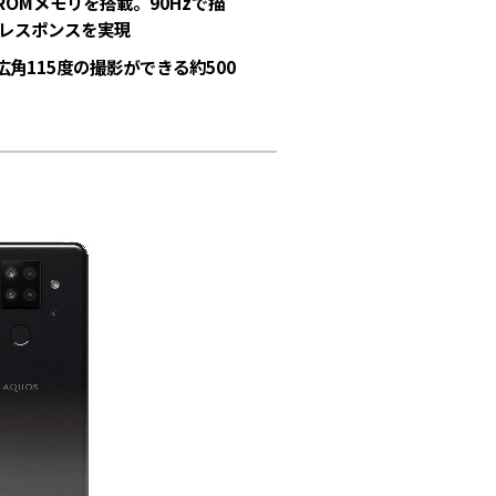
B ROMメモリを搭載。90Hzで描
なレスポンスを実現
角115度の撮影ができる約500