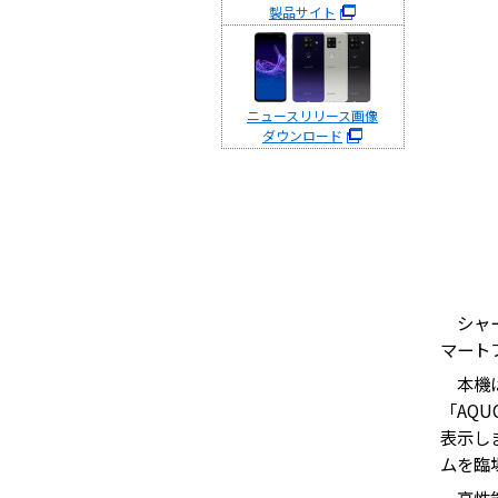
製品サイト
ニュースリリース画像
ダウンロード
シャー
マートフ
本機は
「AQ
表示し
ムを臨
高性能C