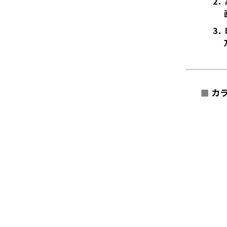
2．
3．
■
カラ