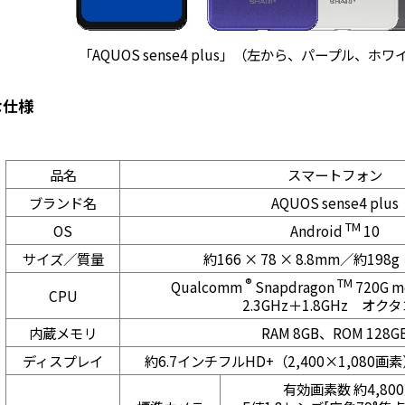
「AQUOS sense4 plus」（左から、パープル、
な仕様
品名
スマートフォン
ブランド名
AQUOS sense4 plus
TM
OS
Android
10
サイズ／質量
約166 × 78 × 8.8mm／約19
®
TM
Qualcomm
Snapdragon
720G mo
CPU
2.3GHz＋1.8GHz オク
内蔵メモリ
RAM 8GB、ROM 128G
ディスプレイ
約6.7インチフルHD+（2,400×1,080
有効画素数 約4,80