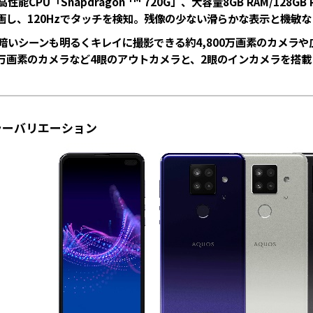
高性能CPU「Snapdragon
720G」、大容量8GB RAM/128G
画し、120Hzでタッチを検知。残像の少ない滑らかな表示と機敏
暗いシーンも明るくキレイに撮影できる約4,800万画素のカメラや広
万画素のカメラなど4眼のアウトカメラと、2眼のインカメラを搭載
ーバリエーション