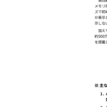
メモリ
ズで初
か表示
示しな
加えて
約50
を搭載
■
主
1．