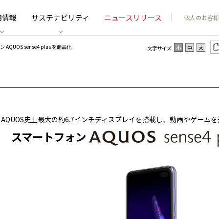
用情報
サステナビリティ
ニュースリリース
個人のお客様
AQUOS sense4 plus を商品化
小
中
大
文字サイズ
AQUOS史上最大の約6.7インチディスプレイを搭載し、動画やゲーム
スマートフォン