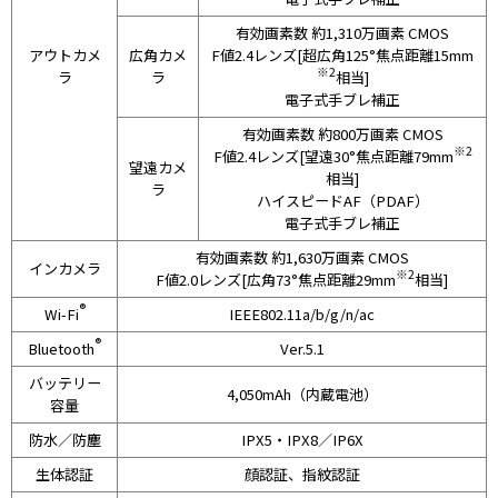
有効画素数 約1,310万画素 CMOS
アウトカメ
広角カメ
F値2.4レンズ[超広角125°焦点距離15mm
※2
ラ
ラ
相当]
電子式手ブレ補正
有効画素数 約800万画素 CMOS
※2
F値2.4レンズ[望遠30°焦点距離79mm
望遠カメ
相当]
ラ
ハイスピードAF（PDAF）
電子式手ブレ補正
有効画素数 約1,630万画素 CMOS
インカメラ
※2
F値2.0レンズ[広角73°焦点距離29mm
相当]
®
Wi-Fi
IEEE802.11a/b/g/n/ac
®
Bluetooth
Ver.5.1
バッテリー
4,050mAh（内蔵電池）
容量
防水／防塵
IPX5・IPX8／IP6X
生体認証
顔認証、指紋認証