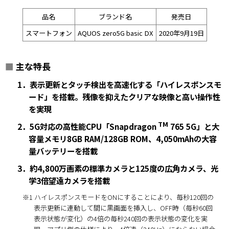
品名
ブランド名
発売日
スマートフォン
AQUOS zero5G basic DX
2020年9月19日
■
主な特長
1．表示更新とタッチ検出を高速化する「ハイレスポンスモ
ード」を搭載。残像を抑えたクリアな映像と高い操作性
を実現
TM
2．5G対応の高性能CPU「Snapdragon
765 5G」と大
容量メモリ8GB RAM/128GB ROM、4,050mAhの大容
量バッテリーを搭載
3．約4,800万画素の標準カメラと125度の広角カメラ、光
学3倍望遠カメラを搭載
※1 ハイレスポンスモードをONにすることにより、毎秒120回の
表示更新に連動して間に黒画面を挿入し、OFF時（毎秒60回
表示状態が変化）の4倍の毎秒240回の表示状態の変化を実