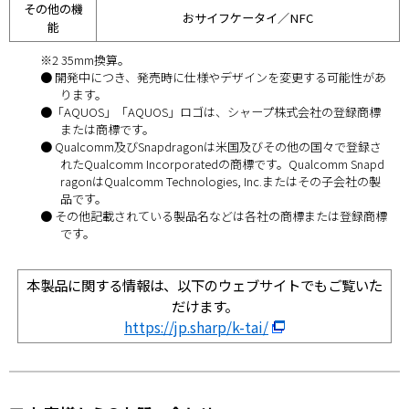
その他の機
おサイフケータイ／NFC
能
※2 35mm換算。
● 開発中につき、発売時に仕様やデザインを変更する可能性があ
ります。
●「AQUOS」「AQUOS」ロゴは、シャープ株式会社の登録商標
または商標です。
● Qualcomm及びSnapdragonは米国及びその他の国々で登録さ
れたQualcomm Incorporatedの商標です。Qualcomm Snapd
ragonはQualcomm Technologies, Inc.またはその子会社の製
品です。
● その他記載されている製品名などは各社の商標または登録商標
です。
本製品に関する情報は、以下のウェブサイトでもご覧いた
だけます。
https://jp.sharp/k-tai/