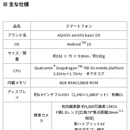
■
主な仕様
品名
スマートフォン
ブランド名
AQUOS zero5G basic DX
TM
OS
Android
10
サイズ／質
約161 × 75 × 9.0mm／約182g
量
®
TM
Qualcomm
Snapdragon
765 5G mobile platform
CPU
2.3GHz＋1.7GHz オクタコア
内蔵メモリ
8GB RAM/128GB ROM
ディスプレ
約6.4インチフルHD+（2,340×1,080ドット） 有機EL
イ
有効画素数 約4,800万画素 CMOS
※2
F値1.8レンズ[広角79°焦点距離26mm
標準カメ
相当]
ラ
新ハイブリットAF
電子式手ブレ補正