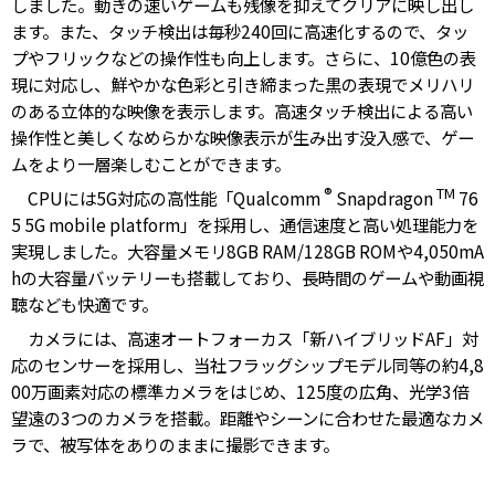
しました。動きの速いゲームも残像を抑えてクリアに映し出し
ます。また、タッチ検出は毎秒240回に高速化するので、タッ
プやフリックなどの操作性も向上します。さらに、10億色の表
現に対応し、鮮やかな色彩と引き締まった黒の表現でメリハリ
のある立体的な映像を表示します。高速タッチ検出による高い
操作性と美しくなめらかな映像表示が生み出す没入感で、ゲー
ムをより一層楽しむことができます。
®
TM
CPUには5G対応の高性能「Qualcomm
Snapdragon
76
5 5G mobile platform」を採用し、通信速度と高い処理能力を
実現しました。大容量メモリ8GB RAM/128GB ROMや4,050mA
hの大容量バッテリーも搭載しており、長時間のゲームや動画視
聴なども快適です。
カメラには、高速オートフォーカス「新ハイブリッドAF」対
応のセンサーを採用し、当社フラッグシップモデル同等の約4,8
00万画素対応の標準カメラをはじめ、125度の広角、光学3倍
望遠の3つのカメラを搭載。距離やシーンに合わせた最適なカメ
ラで、被写体をありのままに撮影できます。