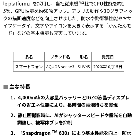
※2
le platform」を採用し、当社従来機
比でCPU性能を約1
5％、GPU性能を約60%アップ。アプリの動作や3Dグラフィッ
クの描画速度などを向上させました。防水や耐衝撃性能やおサ
イフケータイ、文字やアイコンを大きく表示する「かんたんモ
ード」などの基本機能も充実しています。
品名
ブランド名
形名
発売日
スマートフォン
AQUOS sense3
SHV45
2020年10月15日
■
主な特長
1．4,000mAhの大容量バッテリーとIGZO液晶ディスプレ
イの省エネ性能により、長時間の電池持ちを実現
2．静止画撮影時に、AIがシャッタースピードや露光を自動
調整し、被写体ブレを抑制
TM
3．「Snapdragon
630」により基本性能を向上。防水