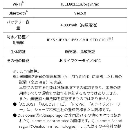
®
Wi-Fi
IEEE802.11a/b/g/n/ac
®
Bluetooth
Ver.5.0
バッテリー容
4,000mAh（内蔵電池）
量
防水／防塵／
※4
IPX5・IPX8／IP6X／MIL-STD-810H
耐衝撃
生体認証
顔認証、指紋認証
その他の機能
おサイフケータイ／NFC
※3 35mm換算。
※4 米国国防総省の調達基準（MIL-STD-810H）に準拠した独自の
試験（全19項目）を実施。
本製品の有する性能は試験環境下での確認であり、実際の使
用時すべての環境での動作を保証するものではありません。
また、無破損・無故障を保証するものではありません。
●「AQUOS」「AQUOS」ロゴ、「ProPix」「AIライブストーリ
ー」は、シャープ株式会社の登録商標または商標です。
● Qualcomm及びSnapdragonは米国及びその他の国々で登録さ
れたQualcomm Incorporatedの商標です。Qualcomm Snapd
ragonはQualcomm Technologies, Inc.またはその子会社の製