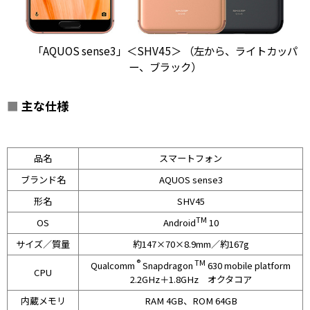
「AQUOS sense3」＜SHV45＞ （左から、ライトカッパ
ー、ブラック）
■
主な仕様
品名
スマートフォン
ブランド名
AQUOS sense3
形名
SHV45
TM
OS
Android
10
サイズ／質量
約147×70×8.9mm／約167g
®
TM
Qualcomm
Snapdragon
630 mobile platform
CPU
2.2GHz＋1.8GHz オクタコア
内蔵メモリ
RAM 4GB、ROM 64GB