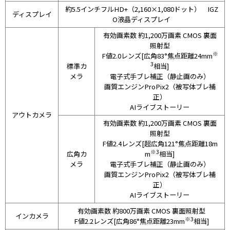
約5.5インチフルHD+（2,160×1,080ドット） IGZ
ディスプレイ
O液晶ディスプレイ
有効画素数 約1,200万画素 CMOS 裏面
照射型
※
F値2.0レンズ[広角83°焦点距離24mm
3
標準カ
相当]
メラ
電子式手ブレ補正（静止画のみ）
画質エンジンProPix2（被写体ブレ補
正）
AIライブストーリー
アウトカメラ
有効画素数 約1,200万画素 CMOS 裏面
照射型
F値2.4レンズ[超広角121°焦点距離18m
※3
広角カ
m
相当]
メラ
電子式手ブレ補正（静止画のみ）
画質エンジンProPix2（被写体ブレ補
正）
AIライブストーリー
有効画素数 約800万画素 CMOS 裏面照射型
インカメラ
※3
F値2.2レンズ[広角86°焦点距離23mm
相当]