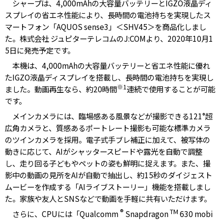
シャープは、4,000mAhの大容量バッテリーとIGZO液晶ディ
スプレイの省エネ性能により、長時間の電池持ちを実現したス
マートフォン「AQUOS sense3」＜SHV45＞を商品化しまし
た。株式会社 ジュピターテレコムのJ:COMより、2020年10月1
5日に発売予定です。
本機は、4,000mAhの大容量バッテリーと省エネ性能に優れ
たIGZO液晶ディスプレイを搭載し、長時間の電池持ちを実現し
※1
ました。動画再生なら、約20時間
連続で使用することが可能
です。
メインカメラには、臨場感ある風景などが撮影できる121°超
広角カメラと、質感あるポートレート撮影も可能な標準カメラ
のツインカメラを採用。電子式手ブレ補正に加えて、被写体の
動きに応じて、AIがシャッタースピードや露光を自動で調整
し、走り回る子どもやペットの姿も鮮明に捉えます。また、撮
影中の動画の見所をAIが自動で抽出し、約15秒のダイジェスト
ムービーを作成する「AIライブストーリー」機能を搭載しまし
た。家族や友人とSNSなどで動画を手軽に共有いただけます。
®
TM
さらに、CPUには「Qualcomm
Snapdragon
630 mobi