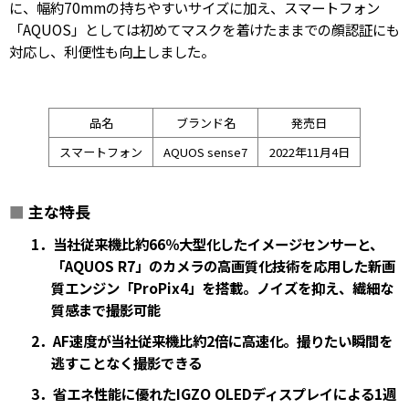
に、幅約70mmの持ちやすいサイズに加え、スマートフォン
「AQUOS」としては初めてマスクを着けたままでの顔認証にも
対応し、利便性も向上しました。
品名
ブランド名
発売日
スマートフォン
AQUOS sense7
2022年11月4日
■
主な特長
1．当社従来機比約66％大型化したイメージセンサーと、
「AQUOS R7」のカメラの高画質化技術を応用した新画
質エンジン「ProPix4」を搭載。ノイズを抑え、繊細な
質感まで撮影可能
2．AF速度が当社従来機比約2倍に高速化。撮りたい瞬間を
逃すことなく撮影できる
3．省エネ性能に優れたIGZO OLEDディスプレイによる1週