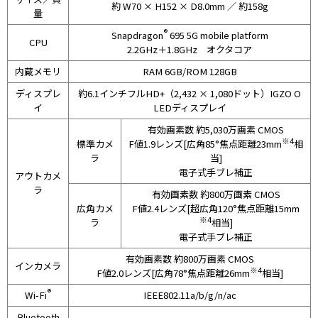
約 W70 × H152 × D8.0mm ／ 約158g
量
®
Snapdragon
695 5G mobile platform
CPU
2.2GHz＋1.8GHz オクタコア
内蔵メモリ
RAM 6GB/ROM 128GB
ディスプレ
約6.1インチフルHD+（2,432 × 1,080ドット）IGZO O
イ
LEDディスプレイ
有効画素数 約5,030万画素 CMOS
※4
標準カメ
F値1.9レンズ[広角85°焦点距離23mm
相
ラ
当]
電子式手ブレ補正
アウトカメ
ラ
有効画素数 約800万画素 CMOS
広角カメ
F値2.4レンズ[超広角120°焦点距離15mm
※4
ラ
相当]
電子式手ブレ補正
有効画素数 約800万画素 CMOS
インカメラ
※4
F値2.0レンズ[広角78°焦点距離26mm
相当]
®
Wi-Fi
IEEE802.11a/b/g/n/ac
Bluetooth