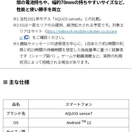
間の電池持ちや、幅約70mmの持ちやすいサイズなど、
性能と使い勝手を両立
※1 当社2021年モデル「AQUOS sense6」との比較。
※2 5Gは一部エリアのみ提供、順次拡大される予定です。対象エ
リアはサイト（
https://network.mobile.rakuten.co.jp/are
a/
）をご確認ください。
※3 通話やメッセージの送受信を中心に、1日あたり約1時間の利
用と約23時間の待機時間を想定した独自基準に基づく試算値
です（シャープ調べ）。ゲームや動画視聴など、実際の利用
状況によって短縮される場合があります。
■
主な仕様
品名
スマートフォン
ブランド名
AQUOS sense7
TM
OS
Android
12
サイズ／質