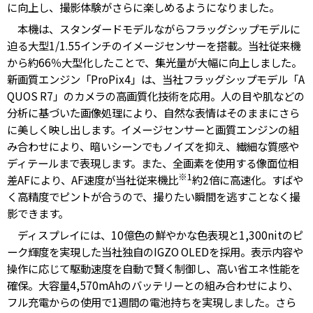
に向上し、撮影体験がさらに楽しめるようになりました。
本機は、スタンダードモデルながらフラッグシップモデルに
迫る大型1/1.55インチのイメージセンサーを搭載。当社従来機
から約66％大型化したことで、集光量が大幅に向上しました。
新画質エンジン「ProPix4」は、当社フラッグシップモデル「A
QUOS R7」のカメラの高画質化技術を応用。人の目や肌などの
分析に基づいた画像処理により、自然な表情はそのままにさら
に美しく映し出します。イメージセンサーと画質エンジンの組
み合わせにより、暗いシーンでもノイズを抑え、繊細な質感や
ディテールまで表現します。また、全画素を使用する像面位相
※1
差AFにより、AF速度が当社従来機比
約2倍に高速化。すばや
く高精度でピントが合うので、撮りたい瞬間を逃すことなく撮
影できます。
ディスプレイには、10億色の鮮やかな色表現と1,300nitのピ
ーク輝度を実現した当社独自のIGZO OLEDを採用。表示内容や
操作に応じて駆動速度を自動で賢く制御し、高い省エネ性能を
確保。大容量4,570mAhのバッテリーとの組み合わせにより、
フル充電からの使用で1週間の電池持ちを実現しました。さら