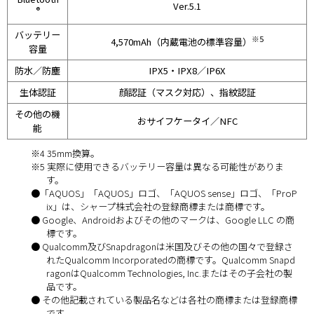
Ver.5.1
®
バッテリー
※5
4,570mAh（内蔵電池の標準容量）
容量
防水／防塵
IPX5・IPX8／IP6X
生体認証
顔認証（マスク対応）、指紋認証
その他の機
おサイフケータイ／NFC
能
※4 35mm換算。
※5 実際に使用できるバッテリー容量は異なる可能性がありま
す。
●「AQUOS」「AQUOS」ロゴ、「AQUOS sense」ロゴ、「ProP
ix」は、シャープ株式会社の登録商標または商標です。
● Google、Androidおよびその他のマークは、Google LLC の商
標です。
● Qualcomm及びSnapdragonは米国及びその他の国々で登録さ
れたQualcomm Incorporatedの商標です。Qualcomm Snapd
ragonはQualcomm Technologies, Inc.またはその子会社の製
品です。
● その他記載されている製品名などは各社の商標または登録商標
です。