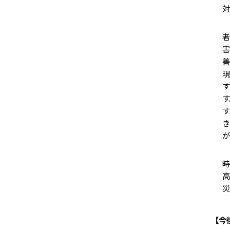
対
今
者
害
善
現
す
す
す
き
が
こ
時
高
災
【今