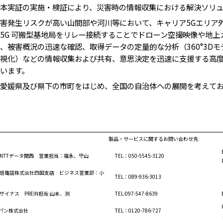
実証の実施・検証により、災害時の情報収集における解決ソリュ
害発生リスクが高い山間部や河川等において、キャリア5Gエリア
5G 可搬型基地局をリレー接続することでドローン空撮映像や地
、被害概況の迅速な確認、取得データの定量的な分析（360°3D
視化）などの情報収集および共有、意思決定を迅速に支援する高
います。
媛県及び県下の市町をはじめ、全国の自治体への展開を考えてお
製品・サービスに関するお問い合わせ先
NTTデータ関西 営業担当：福永、守山
TEL：050-5545-3120
信電話株式会社四国支店 ビジネス営業部：小
TEL：089-936-3013
ザイナス PREIN担当:山本、渕
TEL:097-547-8639
ャパン株式会社
TEL：0120-786-727