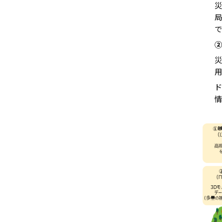
災
局
で
②
災
用
ド
情