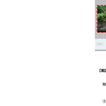
【実
本
取
①