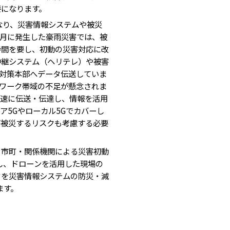
になります。
なり、災害情報システムや被災
7月に発生した豪雨災害では、被
時間を要し、初動の災害対応に改
中継システム（ヘリテレ）や被害
害対策本部へデータ伝送していま
トワーク帯域の不足が懸念されま
迅速に伝送・伝達し、情報を活用
5Gやローカル5Gでカバーし
が被災するリスクも考慮する必要
市町・関係機関による災害初動
し、ドローンを活用した現場の
タを災害情報システムの防災・減
ます。