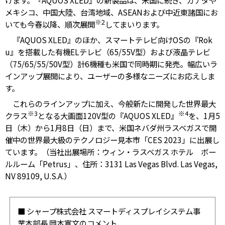
けます。『AQUOS XLED』の新製品は、米国に続き、カナダや
メキシコ、中国大陸、台湾地域、ASEANおよび中近東諸国にお
※2
いても今春以降、順次展開
してまいります。
『AQUOS XLED』のほか、スマートテレビ向けOSの『Rok
u』を搭載した有機ELテレビ（65/55V型）および液晶テレビ
（75/65/55/50V型）計6機種も米国で同時期に発売。幅広いラ
インアップ展開により、ユーザーの多様なニーズにお応えしま
す。
これらのラインアップに加え、今般新たに開発した世界最大
※3
※4
クラス
となる大画面120V型の『AQUOS XLED』
を、1月5
日（木）から1月8日（日）まで、米国ネバダ州ラスベガスで開
催中の世界最大級のテクノロジー見本市「CES 2023」に出展し
ています。（当社出展場所：ウィン・ラスベガス ホテル ボー
ルルーム「Petrus」、住所：3131 Las Vegas Blvd. Las Vegas,
NV 89109, U.S.A.）
■ シャープ株式会社 スマートディスプレイシステム事
業本部長 岡本寛文のコメント