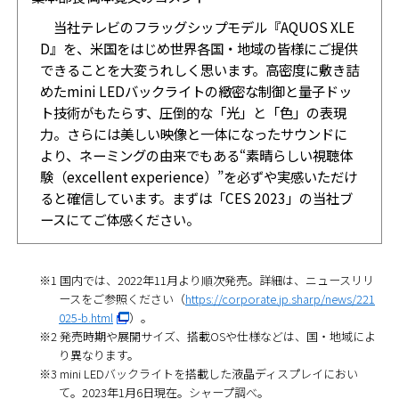
当社テレビのフラッグシップモデル『AQUOS XLE
D』を、米国をはじめ世界各国・地域の皆様にご提供
できることを大変うれしく思います。高密度に敷き詰
めたmini LEDバックライトの緻密な制御と量子ドッ
ト技術がもたらす、圧倒的な「光」と「色」の表現
力。さらには美しい映像と一体になったサウンドに
より、ネーミングの由来でもある“素晴らしい視聴体
験（excellent experience）”を必ずや実感いただけ
ると確信しています。まずは「CES 2023」の当社ブ
ースにてご体感ください。
※1 国内では、2022年11月より順次発売。詳細は、ニュースリリ
ースをご参照ください（
https://corporate.jp.sharp/news/221
025-b.html
）。
※2 発売時期や展開サイズ、搭載OSや仕様などは、国・地域によ
り異なります。
※3 mini LEDバックライトを搭載した液晶ディスプレイにおい
て。2023年1月6日現在。シャープ調べ。