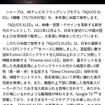
シャープは、4Kテレビのフラッグシップモデル『AQUOS XL
ED』3機種（75/70/65V型）を、本年春に米国で発売します。
『AQUOS XLED』は、映像・音質・デザインを革新する新世
代のテレビとして、2021年12月より、日本を皮切りに中国大陸
および台湾地域で販売し、大変高い評価をいただいています。
このたび米国で発売する『AQUOS XLED』は、日本の最新モ
※1
デル＜EP1＞ライン
をベースに開発しました。高密度に敷き
詰めたmini LEDバックライトを2,000以上のエリアに分割して
明暗を制御する「Xtreme mini LED」技術や、量子ドットを活
用した光波長変換によりバックライトの光から純度の高い3原
色（青・緑・赤）を生成する「Deep Chroma QD」技術を採
用。輝度やコントラスト、色彩表現において非常に優れた表示
性能を発揮します。また、画面の上下部に搭載した高性能スピ
ーカーがつくり出す没入感あふれる音場と合わせて、あたかも
TM
その場にいるかのような臨場感が味わえます。Google TV
を
搭載しており、さまざまなサービスやアプリもお楽しみいただ