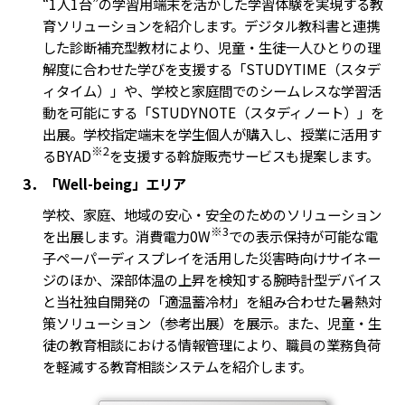
“1人1台”の学習用端末を活かした学習体験を実現する教
育ソリューションを紹介します。デジタル教科書と連携
した診断補充型教材により、児童・生徒一人ひとりの理
解度に合わせた学びを支援する「STUDYTIME（スタデ
ィタイム）」や、学校と家庭間でのシームレスな学習活
動を可能にする「STUDYNOTE（スタディノート）」を
出展。学校指定端末を学生個人が購入し、授業に活用す
※2
るBYAD
を支援する斡旋販売サービスも提案します。
3．「Well-being」エリア
学校、家庭、地域の安心・安全のためのソリューション
※3
を出展します。消費電力0W
での表示保持が可能な電
子ペーパーディスプレイを活用した災害時向けサイネー
ジのほか、深部体温の上昇を検知する腕時計型デバイス
と当社独自開発の「適温蓄冷材」を組み合わせた暑熱対
策ソリューション（参考出展）を展示。また、児童・生
徒の教育相談における情報管理により、職員の業務負荷
を軽減する教育相談システムを紹介します。