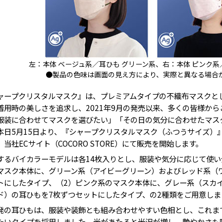
左：本体 ベージュ系／耳ひも グリーン系、右：本体 ピンク系
●製品の色味は画面の見え方により、実際と異なる場合
ープクリスタルマスク』は、プレミアムタイプの不織布マスクと
着用時の美しさを追求し、2021年9月の発売以来、多くの皆様か
服装に合わせてマスクを選びたい」「その日の気分に合わせたマス
本日5月15日より、『シャープクリスタルマスク（ふつうサイズ）
当社ECサイト（COCORO STORE）にて販売を開始します。
るバイカラーモデルは各14枚入りとし、服装や気分に応じて使い
マスク本体に、グリーン系（アイビーグリーン）およびレッド系（
トにしたタイプ、（2）ピンク系のマスク本体に、グレー系（スカ
ド）の耳ひもを7枚ずつセットにしたタイプ、の2種類をご用意しま
の耳ひもは、服装や装飾とも組み合わせやすい色相とし、これま
たいタイプを採用しました。光があたると光沢が増し、艶やかさも