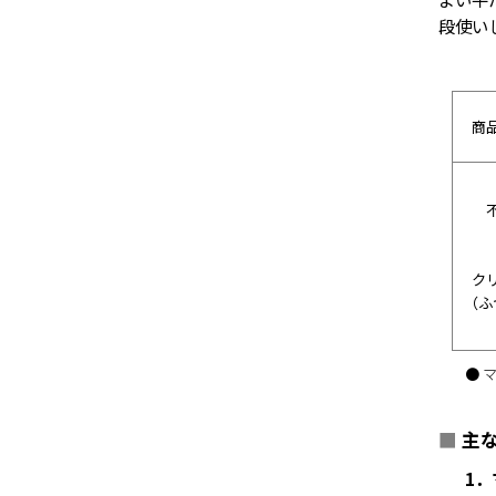
段使い
商
ク
（ふ
● 
■
主
1