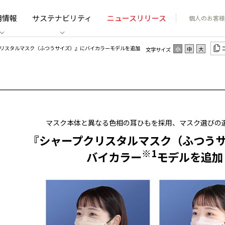
用情報
サステナビリティ
ニュースリリース
個人のお客様
クリスタルマスク（ふつうサイズ）』にバイカラーモデルを追加
小
中
大
文字サイズ
マスク本体と異なる色相の耳ひもを採用、マスク選びの
『シャープクリスタルマスク（ふつう
※1
バイカラー
モデルを追加