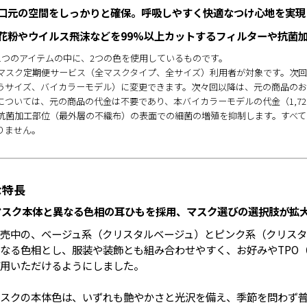
．口元の空間をしっかりと確保。呼吸しやすく快適なつけ心地を実現
．花粉やウイルス飛沫などを99%以上カットするフィルターや抗菌
 1つのアイテムの中に、2つの色を使用しているものです。
 マスク定期便サービス（全マスクタイプ、全サイズ）利用者が対象です。次
うサイズ、バイカラーモデル）に変更できます。次々回以降は、元の商品のお
については、元の商品の代金は不要であり、本バイカラーモデルの代金（1,72
 抗菌加工部位（最外層の不織布）の表面での細菌の増殖を抑制します。すべ
りません。
な特長
マスク本体と異なる色相の耳ひもを採用、マスク選びの選択肢が拡
売中の、ベージュ系（クリスタルベージュ）とピンク系（クリス
なる色相とし、服装や装飾とも組み合わせやすく、お好みやTPO
用いただけるようにしました。
スクの本体色は、いずれも艶やかさと光沢を備え、季節を問わず