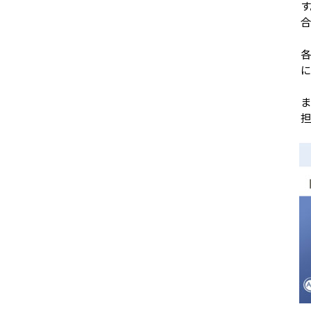
す
合
各
に
ま
担