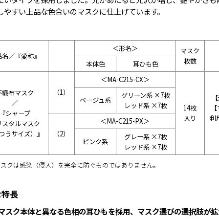
しやすい上品な色合いのマスクに仕上げています。
＜形名＞
マスク
品名／『愛称』
枚数
本体色
耳ひも色
＜MA-C215-CX＞
（1）
不織布マスク
グリーン系 ×7枚
【
ベージュ系
／
レッド系 ×7枚
14枚
【
『シャープ
入り
利
＜MA-C215-PX＞
リスタルマスク
つうサイズ）』
（2）
グレー系 ×7枚
ピンク系
レッド系 ×7枚
マスクは感染（侵入）を完全に防ぐものではありません。
な特長
．マスク本体と異なる色相の耳ひもを採用、マスク選びの選択肢が拡