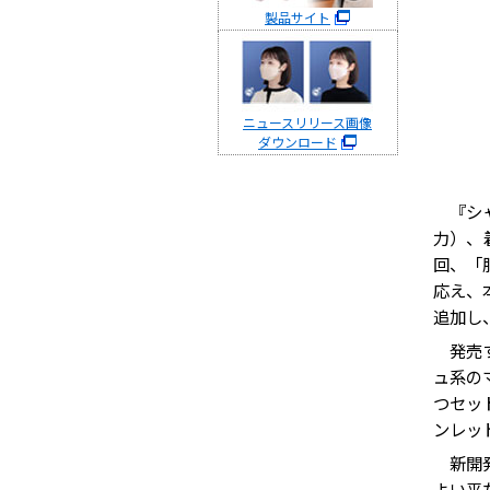
製品サイト
ニュースリリース画像
ダウンロード
『シャ
力）、
回、「
応え、
追加し、
発売す
ュ系の
つセッ
ンレッ
新開発
よい平