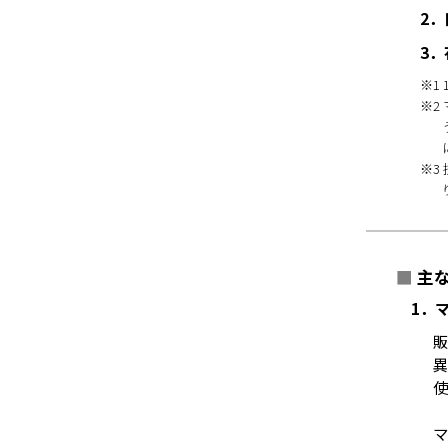
2
3
※1
※2
※3
■
主
1．
販
異
使
マ