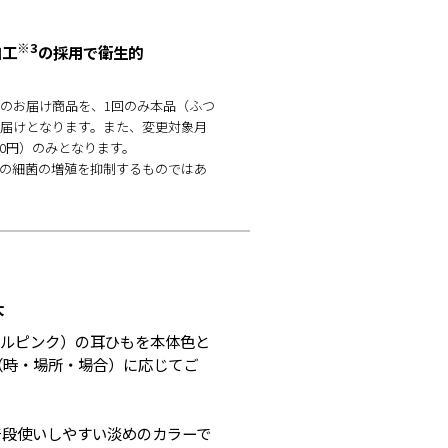
※3
加工
の採用で衛生的
回のお届け商品を、1回のみ本品（ふつ
届けとなります。また、変更対象月
0円）のみとなります。
ての細菌の増殖を抑制するものではあ
大
タルピンク）の耳ひもを本体色と
（時・場所・場合）に応じてご
普段使いしやすい淡めのカラーで