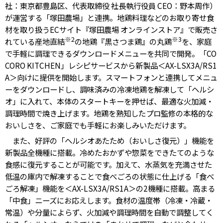
社：東京都豊島区、代表取締役 社長執行役員 CEO：野本周作）
が運営する「塚田農場」と連携。地鶏料理などのお取り寄せ食
材を取り扱うECサイト『塚田農場 オンラインストア』で販売さ
※2
※3
れている産地直結
の地鶏『黒さつま鶏』の丸鶏
を、家庭
で手軽に調理できるダウンロードメニューを共同で開発。「CO
CORO KITCHEN」レシピサービスから新製品＜AX-LSX3A/RS1
A＞向けに提供を開始します。スマートフォンと連携してメニュ
ーをダウンロードし、調味済みの冷凍地鶏を解凍して「ヘルシ
オ」に入れて、本体のスタートキーを押せば、最適な火加減・
調理時間で焼き上げます。地鶏を熟知したプロ監修の本格的な
おいしさを、ご家庭でも手軽にお楽しみいただけます。
また、好評の「ヘルシオあたため（おいしさ復元）」機能を
新製品全機種に搭載。冷めたおかずや惣菜をできたてのような
食感に復元することが可能です。加えて、水蒸気を充満させた
低温の庫内で解凍することで食べごろの状態に仕上げる「食べ
ごろ解凍」機能を＜AX-LSX3A/RS1A＞の2機種に搭載。高まる
「中食」ニーズにお応えします。食材の温度帯（冷凍・冷蔵・
常温）や分量によらず、火加減や調理時間を自動で調整してく