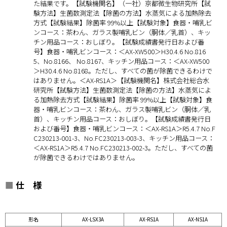
た結果です。【試験機関名】（一社）京都微生物研究所【試
験方法】生菌数測定法【除菌の方法】水蒸気による加熱除去
方式【試験結果】除菌率 99%以上【試験対象】食器・哺乳ビ
ンコース：茶わん、ガラス製哺乳ビン（胴体／乳首）、キッ
チン用品コース：おしぼり。【試験成績書発行日および番
号】食器・哺乳ビンコース：＜AX-XW500＞H30.4.6 No.816
5、No.8166、 No.8167、キッチン用品コース：＜AX-XW500
＞H30.4.6 No.8168。ただし、すべての菌が除菌できるわけで
はありません。＜AX-RS1A＞【試験機関名】株式会社総合水
研究所【試験方法】生菌数測定法【除菌の方法】水蒸気によ
る加熱除去方式【試験結果】除菌率 99%以上【試験対象】食
器・哺乳ビンコース：茶わん、ガラス製哺乳ビン（胴体／乳
首）、キッチン用品コース：おしぼり。【試験成績書発行日
および番号】食器・哺乳ビンコース：＜AX-RS1A＞R5.4.7 No.F
C230213-001-3、No.FC230213-003-3、キッチン用品コース：
＜AX-RS1A＞R5.4.7 No.FC230213-002-3。ただし、すべての菌
が除菌できるわけではありません。
■
仕 様
形名
AX-LSX3A
AX-RS1A
AX-NS1A