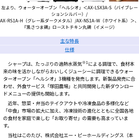
左より、ウォーターオーブン「ヘルシオ」＜AX-LSX3A-S（バイブレー
ションシルバー）/
AX-RS1A-H（グレー系ダークメタル）/AX-NS1A-W（ホワイト系）＞、
『黒さつま鶏』ローストチキン丸鶏（イメージ）
主な特長
仕様
※1
シャープは、たっぷりの過熱水蒸気
による調理で、食材本
来の味を活かしながらおいしくジューシーに調理できるウォー
ターオーブン「ヘルシオ」3機種を発売します。新製品発売に合
わせ、外食サービス「塚田農場」と共同開発した新ダウンロー
ドメニューの提供も開始します。
近年、惣菜・弁当のテイクアウトや冷凍食品の多様化など
「中食」市場の拡大に加え、冷凍技術の進化とともに全国各地
の食材を家庭で楽しむ「お取り寄せ」の需要も高まっていま
す。
当社はこのたび、株式会社エー・ピーホールディングス（本