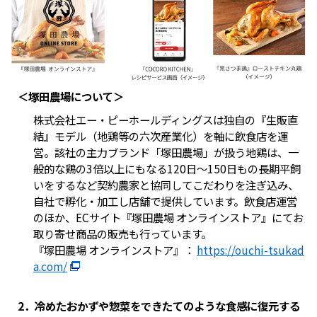
＜塚田農場について＞
株式会社エー・ピーホールディングスは独自の『生販直
結』モデル（地鶏等の六次産業化）を軸に飲食店を運
営。該社の主力ブランド「塚田農場」が扱う地鶏は、一
般的な鶏の3倍以上にもなる120日～150日もの長期平飼
いをするなど契約農家と協同してこだわりを注ぎ込み、
自社で孵化・加工し店舗で提供しています。飲食店運営
のほか、ECサイト『塚田農場 オンラインストア』にてお
取り寄せ商品の販売も行っています。
『塚田農場 オンラインストア』：
https://ouchi-tsukad
a.com/
2．冷めたおかずや惣菜をできたてのような食感に復元する