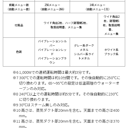
掲載メニュー数
256メニュー
148メニュー
（自動メニュー数）
（自動メニュー266）
（自動メニュー131）
ワイド角皿2
枚、調理網1
ワイド角皿2枚、ハーフ調理網2枚、
付属品
枚、取扱説明
取扱説明書、メニュー集
書、
メニュー集
バイブレーションシル
バー
グレー系ダーク
バイブレーションレッ
メタル
ホワイト系
色調
ド
シルバー系ライ
ブラック系
バイブレーションブラ
トメタル
ウン
※6 1,000Wでの連続運転時間は最大約3分です。
※7 300℃での運転時間は約10分間です。その後自動的に250℃に
切り換わります。65～95℃の設定は低温調理のウォーターオ
ーブンのみ対応。
※8 240℃以上での運転時間は約5分です。その後自動的に230℃
に切り換わります。
※9 30℃はスチーム無しのみ対応。
※10 高さは、蒸気ダクト部20mmを含む。天面までの高さは400
mm。
※11 高さは、蒸気ダクト部20mmを含む。天面までの高さは370
mm。