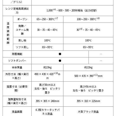
／グリル）
レンジ定格高周波出
※6
1,000
・600・500・200W相当（出力切替）
力
※7
※8
オーブン
65～250・300℃
100～250・300℃
温
発酵
／
度
※9
スチーム発
30・35・40・45℃
30
・35・40・45℃
調
酵
節
範
蒸し物
100℃
100℃
囲
ソフト蒸し
65～95℃
65～95℃
除菌機能
●
―
ソフトダンパー
●
―
本体質量
約23kg
約22kg
※10
外形寸法（幅×奥行
490 × 430 × 420
m
※11
500 × 435 × 390
mm
×高さ）
m
高さ50cm以上
設置寸法（必要空
高さ45cm以上
左右・後ろ ピッタリ
間）
左右・後ろ ピッタリ置き
置き
加熱室有効寸法
395 × 305 × 240mm
395 × 310 × 225mm
（幅×奥行×高さ）
4.3型カラータッチパ
液晶画面
大型ブラック液晶
ネル液晶