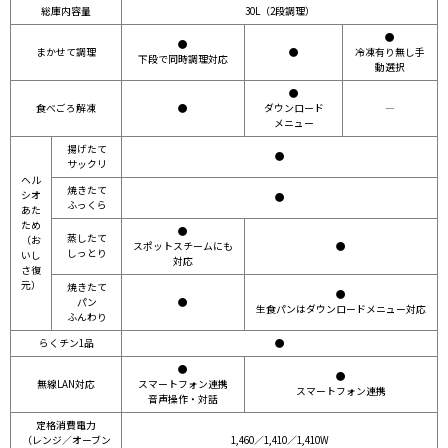
総庫内容量
30L（2段調理）
●
●
まかせて調理
●
冷凍有り無し手
下段で同時調理対応
動選択
●
食べごろ解凍
●
ダウンロード
―
メニュー
揚げたて
●
サックリ
ヘル
焼きたて
シオ
●
ふっくら
あた
ため
●
蒸したて
（お
スポットスチームにも
●
しっとり
いし
対応
さ復
元）
焼きたて
●
パン
●
生食パンはダウンロードメニュー対応
ふんわり
らくチン1品
●
●
●
無線LAN対応
スマートフォン連携
スマートフォン連携
音声操作・対話
定格消費電力
（レンジ／オーブン
1,460／1,410／1,410W