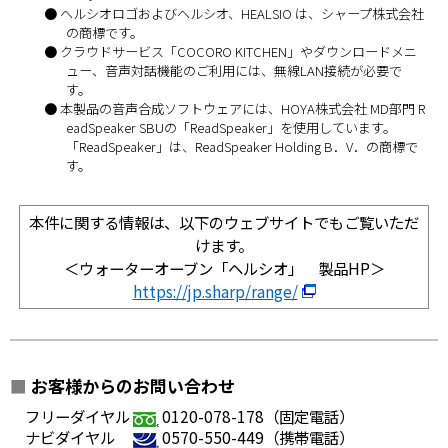
● ヘルシオロゴおよびヘルシオ、HEALSIO は、シャープ株式会社
の商標です。
● クラウドサービス「COCORO KITCHEN」やダウンロードメニ
ュー、音声対話機能のご利用には、無線LAN接続が必要で
す。
● 本製品の音声合成ソフトウェアには、HOYA株式会社 MD部門 R
eadSpeaker SBUの「ReadSpeaker」を使用しています。
「ReadSpeaker」は、ReadSpeaker Holding B．V．の商標で
す。
本件に関する情報は、以下のウェブサイトでもご覧いただ
けます。
＜ウォーターオーブン「ヘルシオ」 製品HP＞
https://jp.sharp/range/
■
お客様からのお問い合わせ
フリーダイヤル
0120-078-178（固定電話）
ナビダイヤル
0570-550-449（携帯電話）