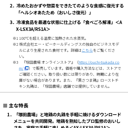
2．冷めたおかずや惣菜をできたてのような食感に復元する
「ヘルシオあたため（おいしさ復元）」
3．冷凍食品を最適な状態に仕上げる「食べごろ解凍」＜A
X-LSX3A/RS1A＞
※1 100℃を超える温度に加熱された水蒸気。
※2 株式会社エー・ピーホールディングスの独自のビジネスモデ
ルにより生産された食材です。詳細は
こちら
をご覧くださ
い。
※3 『塚田農場 オンラインストア』（
https://ouchi-tsukada.co
m/
）で販売しています。価格や購入方法などは、ストアで
ご確認ください。取り扱い数には限りがあり、時期により在
庫がない場合があります。また、『黒さつま鶏』ローストチ
キン丸鶏は、「塚田農場」店舗では提供していません。
■
主な特長
1．「塚田農場」と地鶏の丸鶏を手軽に焼けるダウンロード
メニューを共同開発。地鶏
を熟知した
プロ監修のおいし
さを、家庭で手軽に楽しめる＜AX-LSX3A/RS1A＞