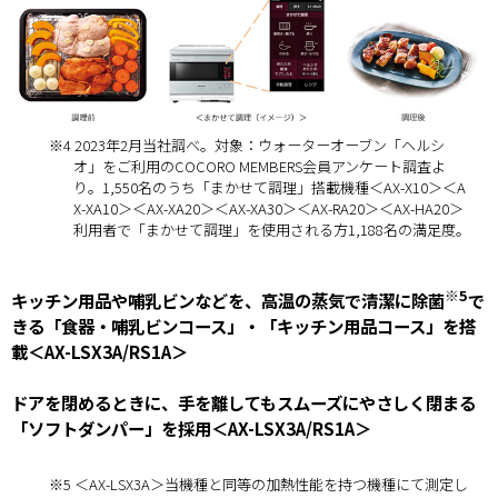
※4 2023年2月当社調べ。対象：ウォーターオーブン「ヘルシ
オ」をご利用のCOCORO MEMBERS会員アンケート調査よ
り。1,550名のうち「まかせて調理」搭載機種＜AX-X10＞＜A
X-XA10＞＜AX-XA20＞＜AX-XA30＞＜AX-RA20＞＜AX-HA20＞
利用者で「まかせて調理」を使用される方1,188名の満足度。
※5
キッチン用品や哺乳ビンなどを、高温の蒸気で清潔に除菌
で
きる「食器・哺乳ビンコース」・「キッチン用品コース」を搭
載＜AX-LSX3A/RS1A＞
ドアを閉めるときに、手を離してもスムーズにやさしく閉まる
「ソフトダンパー」を採用＜AX-LSX3A/RS1A＞
※5 ＜AX-LSX3A＞当機種と同等の加熱性能を持つ機種にて測定し