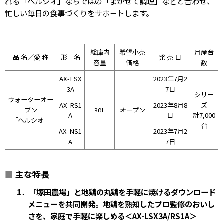
れる「ヘルシオ」ならではの「まかせて調理」などと合わせ、
忙しい毎日の食事づくりをサポートします。
総庫内
希望小売
月産台
品 名／愛 称
形 名
発 売 日
容量
価格
数
AX-LSX
2023年7月2
3A
7日
シリー
ウォーターオー
AX-RS1
2023年8月8
ズ
ブン
30L
オープン
A
日
計7,000
「ヘルシオ」
台
AX-NS1
2023年7月2
A
7日
■
主な特長
1．「塚田農場」と地鶏の丸鶏を手軽に焼けるダウンロード
メニューを共同開発。地鶏を熟知したプロ監修のおいし
さを、家庭で手軽に楽しめる＜AX-LSX3A/RS1A＞