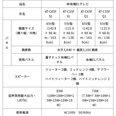
品名
4K有機ELテレビ
4T-C65F
4T-C55F
4T-C65F
4T-C55F
形名
S1
S1
Q1
Q1
65V型
55V型
65V型
55V型
画面サイズ
（142.8
（121.0
（142.8
（121.0
（横×縦／対角）
× 80.4c
× 68.0c
× 80.4c
× 68.0c
m／163.
m／138.
m／163.
m／138.
パ
9cm）
8cm）
9cm）
8cm）
ネ
ル
画素数
水平3,840 × 垂直2,160 画素
量子ドット有機ELパ
使用パネル
有機ELパネル
ネル
ツィーター 2個、ミッドレンジ 4個、サブウー
ハー 1個
スピーカー
ハイトツィーター 2個、ハイトミッドレンジ 2
個
85W
70W
音声実用最大出力・
（10W+10W+15W+1
（7.5W+7.5W+10W+1
（JEITA）
5W+15W+10W+10
0W+15W+10W+10
W
）
W
）
使用電源
AC100V 50/60Hz