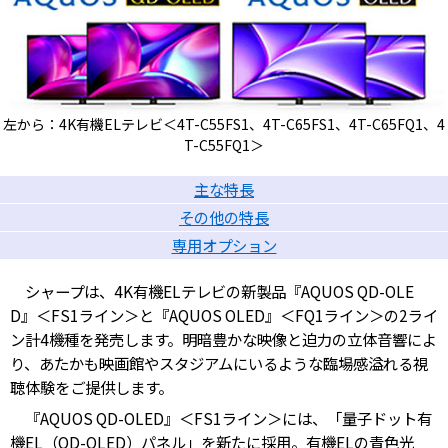
左から：4K有機ELテレビ＜4T-C55FS1、4T-C65FS1、4T-C65FQ1、4
T-C55FQ1＞
主な特長
その他の特長
専用オプション
シャープは、4K有機ELテレビの新製品『AQUOS QD-OLE
D』＜FS1ライン＞と『AQUOS OLED』＜FQ1ライン＞の2ライ
ン計4機種を発売します。明暗豊かな映像と迫力の立体音響によ
り、あたかも映画館やスタジアムにいるような臨場感溢れる視
聴体験をご提供します。
『AQUOS QD-OLED』＜FS1ライン＞には、「量子ドット有
機EL（QD-OLED）パネル」を新たに採用。有機ELの青色光