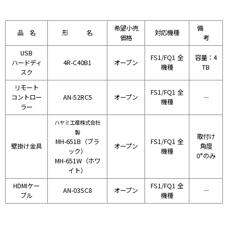
希望小売
備
品 名
形 名
対応機種
価格
考
USB
FS1/FQ1 全
容量：4
ハードディ
4R-C40B1
オープン
機種
TB
スク
リモート
FS1/FQ1 全
コントロー
AN-52RC5
オープン
―
機種
ラー
ハヤミ工産株式会社
製
取付け
MH-651B（ブラ
FS1/FQ1 全
壁掛け金具
オープン
角度
ック）
機種
0°のみ
MH-651W（ホワ
イト）
HDMIケー
FS1/FQ1 全
AN-03SC8
オープン
―
ブル
機種