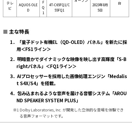
オープン
F
テレ
台
AQUOS OLE
4T-C65FQ1/C
2023年8月
Q
ビ
D
55FQ1
5日
1
■
主な特長
1．「量子ドット有機EL（QD-OLED）パネル」を新たに採
用＜FS1ライン＞
2．明暗豊かでダイナミックな映像を映し出す高輝度「S-B
rightパネル」＜FQ1ライン＞
3．AIプロセッサーを採用した画像処理エンジン「Medalis
t S4X/S4」を搭載。
4．包み込まれるような音声を届ける音響システム「AROU
ND SPEAKER SYSTEM PLUS」
※1 Dolby Laboratories, Inc. が開発した立体的な音場を体験でき
る音声フォーマットです。