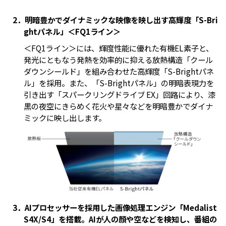
2．明暗豊かでダイナミックな映像を映し出す高輝度「S-Bri
ghtパネル」＜FQ1ライン＞
＜FQ1ライン＞には、輝度性能に優れた有機EL素子と、
発光にともなう発熱を効率的に抑える放熱構造「クール
ダウンシールド」を組み合わせた高輝度「S-Brightパネ
ル」を採用。また、「S-Brightパネル」の明暗表現力を
引き出す「スパークリングドライブ EX」回路により、漆
黒の夜空にきらめく花火や星々などを明暗豊かでダイナ
ミックに映し出します。
3．AIプロセッサーを採用した画像処理エンジン「Medalist
S4X/S4」を搭載。AIが人の顔や空などを検知し、番組の