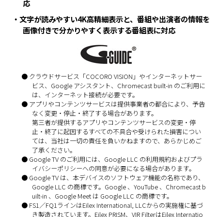
応
・文字が読みやすい4K高精細表示と、番組や出演者の情報を
画像付きで分かりやすく表示する番組表に対応
● クラウドサービス「COCORO VISION」やインターネットサー
ビス、Google アシスタント、Chromecast built-in のご利用に
は、インターネット接続が必要です。
● アプリやコンテンツサービスは提供事業者の都合により、予告
なく変更・停止・終了する場合があります。
第三者が提供するアプリやコンテンツサービスの変更・停
止・終了に起因するすべての不具合や受けられた損害につい
ては、当社は一切の責任を負いかねますので、あらかじめご
了承ください。
● Google TV のご利用には、Google LLC の利用規約およびプラ
イバシーポリシーへの同意が必要になる場合があります。
● Google TV は、本デバイスのソフトウェア機能の名称であり、
Google LLC の商標です。Google 、YouTube 、Chromecast b
uilt-in 、Google Meet は Google LLC の商標です。
● FS1／FQ1ラインはEilex International, LLCからの実施権に基づ
き製造されています。Eilex PRISM、VIR FilterはEilex Internatio