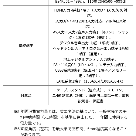
BS4K001～499ch、110度CS4K500～999ch
HDMI入力 4系統4端子（入力3：eARC/ARC対
応、
入力3/4：4K120Hz入力対応、VRR/ALLM対
応）、
AV入力／入力2音声入力端子（φ3.5ミニジャッ
ク）1系統1端子（兼用）、
デジタル音声出力（光）1系統1端子、
接続端子
ヘッドホン出力／アナログ音声出力端子 1系統
1端子（兼用）、
地上デジタルアンテナ入力端子、
BS・110度CS（HD・4K）アンテナ入力端子、
USB3系統3端子（録画用：1端子／メモリー
用：2端子）、
LAN1系統1端子（10BASE-T/100BASE-TX）
テーブルスタンド（組立式）、リモコン、
付属品
単4形乾電池（2個）、転倒防止部品一式、取扱
説明書、保証書
※5 年間消費電力量とは、省エネ法に基づいて、一般家庭での平
均視聴時間（5.1時間）を基準に算出した、一年間に使用する
電力量です。
※6 画面角度（左右）を最大まで調節時、5mm程度高くなること
があります。