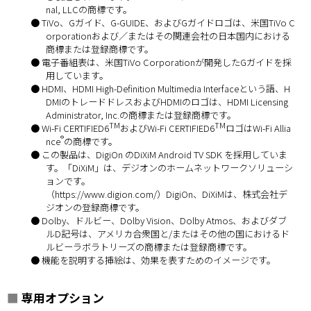
nal, LLCの商標です。
● TiVo、Gガイド、G-GUIDE、およびGガイドロゴは、米国TiVo C
orporationおよび／またはその関連会社の日本国内における
商標または登録商標です。
● 電子番組表は、米国TiVo Corporationが開発したGガイドを採
用しています。
● HDMI、HDMI High-Definition Multimedia Interfaceという語、H
DMIのトレードドレスおよびHDMIのロゴは、HDMI Licensing
Administrator, Inc.の商標または登録商標です。
TM
TM
● Wi-Fi CERTIFIED6
およびWi-Fi CERTIFIED6
ロゴはWi-Fi Allia
®
nce
の商標です。
● この製品は、DigiOn のDiXiM Android TV SDK を採用していま
す。「DiXiM」は、デジオンのホームネットワークソリューシ
ョンです。
（https://www.digion.com/）DigiOn、DiXiMは、株式会社デ
ジオンの登録商標です。
● Dolby、ドルビー、Dolby Vision、Dolby Atmos、およびダブ
ルD記号は、アメリカ合衆国と/またはその他の国におけるド
ルビーラボラトリーズの商標または登録商標です。
● 機能を説明する挿絵は、効果を表すためのイメージです。
■
専用オプション