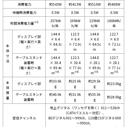
消費電力
約543W
約413W
約510W
約408W
待機時消費電力
0.5W
0.5W
0.5W
0.5W
257kW
209kW
229kW
180kWh/
※5
年間消費電力量
h/年
h/年
h/年
年
144.4
122.5
144.8
122.7
ディスプレイ部
× 6.4
× 6.4
× 6.0
× 6.0
（幅×奥行×高
× 84.3c
× 72.0c
× 84.5c
× 72.1c
本
さ）
m
m
m
m
体
寸
テーブルスタンド
144.4
122.5
144.8
122.7
法
装着時
× 30.4
× 30.4
× 28.1
× 28.1
（幅×奥行×高
× 89.4c
× 77.0c
× 89.6c
× 77.1c
※6
※6
※6
※6
さ）
m
m
m
m
約33.0k
約25.0k
約29.5k
本
ディスプレイ部
約23.0kg
g
g
g
体
質
テーブルスタンド
約40.0k
約31.0k
約35.5k
約28.0kg
量
装着時
g
g
g
地上デジタル（ワンセグを除く）011～528ch
（CATVパススルー対応）、
受信チャンネル
BSデジタル001～999ch、110度CSデジタル000
～999ch、