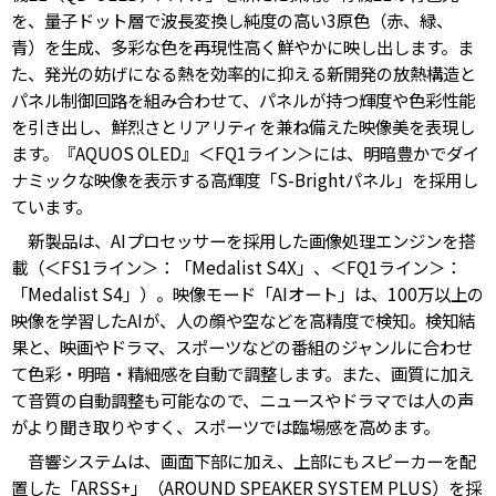
を、量子ドット層で波長変換し純度の高い3原色（赤、緑、
青）を生成、多彩な色を再現性高く鮮やかに映し出します。ま
た、発光の妨げになる熱を効率的に抑える新開発の放熱構造と
パネル制御回路を組み合わせて、パネルが持つ輝度や色彩性能
を引き出し、鮮烈さとリアリティを兼ね備えた映像美を表現し
ます。『AQUOS OLED』＜FQ1ライン＞には、明暗豊かでダイ
ナミックな映像を表示する高輝度「S-Brightパネル」を採用し
ています。
新製品は、AIプロセッサーを採用した画像処理エンジンを搭
載（＜FS1ライン＞：「Medalist S4X」、＜FQ1ライン＞：
「Medalist S4」）。映像モード「AIオート」は、100万以上の
映像を学習したAIが、人の顔や空などを高精度で検知。検知結
果と、映画やドラマ、スポーツなどの番組のジャンルに合わせ
て色彩・明暗・精細感を自動で調整します。また、画質に加え
て音質の自動調整も可能なので、ニュースやドラマでは人の声
がより聞き取りやすく、スポーツでは臨場感を高めます。
音響システムは、画面下部に加え、上部にもスピーカーを配
置した「ARSS+」（AROUND SPEAKER SYSTEM PLUS）を採