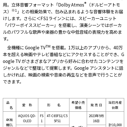
®
用。立体音響フォーマット「Dolby Atmos
（ドルビーアトモ
※1
ス）
」との相乗効果で、包み込まれるような音響体験をお届
けします。さらに＜FS1ライン＞には、スピーカーユニット
「パワーボイススピーカー」を搭載し、演奏シーンではボーカ
ルのパワフルな歌声や楽器の豊かな中低音域の表現力を高めま
す。
TM
全機種に Google TV
を搭載。1万以上のアプリから、40万
本を超える映画やテレビ番組などにアクセスすることができ、G
oogle TV がさまざまなアプリから好みに合わせたコンテンツを
ジャンルなどで整理して提案します。Google アシスタントに話
しかければ、映画の検索や音楽の再生などを音声で行うことが
できます。
品
希望小売
当初月産
愛 称
形 名
発 売 日
名
価格
台数
AQUOS QD-
FS
4T-C65FS1/C5
2023年9月
4K有
OLED
1
5FS1
16日
機EL
計10,000