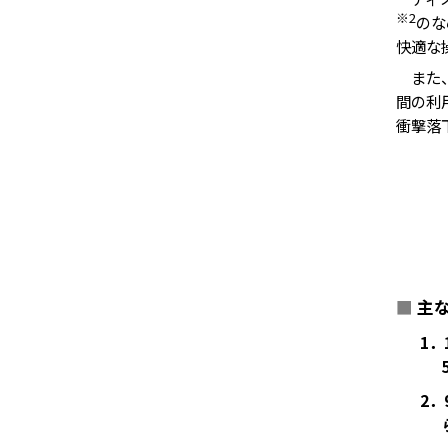
※2
のな
快適な
また、大
間の利
衝撃落下
■
主
1．
2．