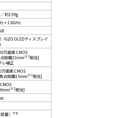
 ／ 約159g
Hz＋1.8GHz
GB
ト）IGZO OLEDディスプレイ
動
30万画素 CMOS
※7
焦点距離23mm
相当]
ブレ補正
0万画素 CMOS
※7
°焦点距離15mm
相当]
CMOS
※7
26mm
相当]
/ac
※8
準容量）