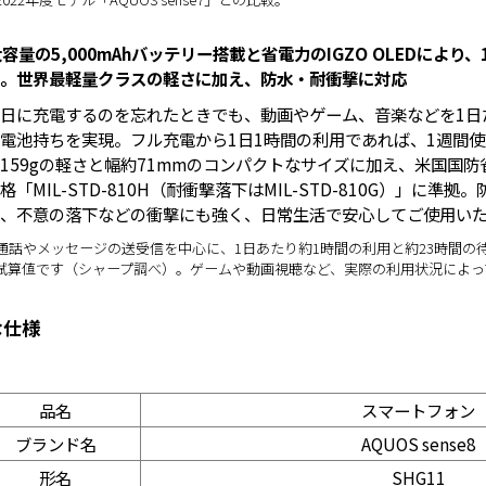
大容量の5,000mAhバッテリー搭載と省電力のIGZO OLEDにより
。世界最軽量クラスの軽さに加え、防水・耐衝撃に対応
日に充電するのを忘れたときでも、動画やゲーム、音楽などを1日
電池持ちを実現。フル充電から1日1時間の利用であれば、1週間
159gの軽さと幅約71mmのコンパクトなサイズに加え、米国国
格「MIL-STD-810H（耐衝撃落下はMIL-STD-810G）」に
、不意の落下などの衝撃にも強く、日常生活で安心してご使用いた
 通話やメッセージの送受信を中心に、1日あたり約1時間の利用と約23時間
試算値です（シャープ調べ）。ゲームや動画視聴など、実際の利用状況によっ
な仕様
品名
スマートフォン
ブランド名
AQUOS sense8
形名
SHG11