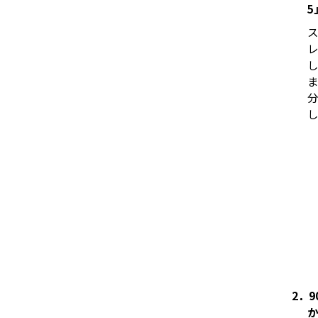
5
ス
レ
し
ま
分
し
2．9
か