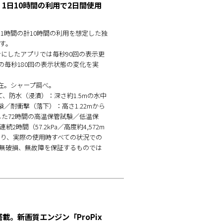
り、1日10時間の利用で2日間使用
ム1時間の計10時間の利用を想定した独
す。
にしたアプリでは毎秒90回の表示更
の毎秒180回の表示状態の変化を実
日現在。シャープ調べ。
において、防水（浸漬）：深さ約1.5mの水中
／耐衝撃（落下）：高さ1.22mから
した72時間の高温保管試験／低温保
時間（57.2kPa／高度約4,572m
り、実際の使用時すべての状況での
無破損、無故障を保証するものでは
載。新画質エンジン「ProPix