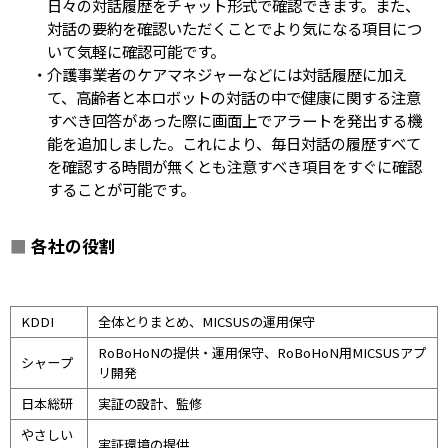
日々の対話履歴をチャット形式で確認できます。また、
対話の要約を確認いただくことでより気になる項目につ
いて気軽に確認可能です。
・介護事業者のケアマネジャーなどには対話履歴に加え
て、高齢者と本ロボットの対話の中で健康に関する注意
すべき回答があった際に画面上でアラートを発出する機
能を追加しました。これにより、毎日対話の履歴すべて
を確認する時間が無くとも注意すべき項目をすぐに確認
することが可能です。
■
各社の役割
KDDI
全体とりまとめ、MICSUSの運用保守
RoBoHoNの提供・運用保守、RoBoHoN用MICSUSアプ
シャープ
リ開発
日本総研
実証の設計、監修
やさしい
実証環境の提供