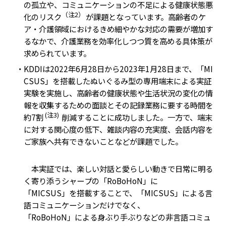
の孤立や、コミュニケーションの不足による健康状態悪
（注2）
化のリスク
が課題となっています。高齢者のケ
ア・介護領域におけるきめ細やかな対応の需要が増加す
るなかで、介護業務を効率化しつつ質を高める具体策が
求められています。
・KDDIは2022年6月28日から2023年1月28日まで、「MI
CSUS」を搭載したぬいぐるみ型の専用端末による実証
実験を実施し、高齢者の健康状態や生活状況の変化の情
報を収集するための面談とその記録業務に要する時間を
(注3)
約7割
削減することに成功しました。一方で、端末
に対する関心度の低下、雑談内容の充実度、会話内容を
ご家族へ共有できないことなどが課題でした。
本実証では、楽しい対話と愛らしい動きで日常に明る
く寄り添うシャープの「RoBoHoN」に
「MICSUS」を搭載することで、「MICSUS」による言
語コミュニケーションだけでなく、
「RoBoHoN」による身ぶり手ぶりなどの非言語コミュ