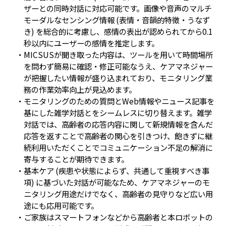
ザーとの同時対話に対応可能です。画像や音声のマルチ
モーダルなセンシング情報 (表情・音韻的特徴・うなず
き) を総合的に考慮し、感情の表出が認められてから0.1
秒以内にユーザーの感情を推定します。
・MICSUSが聞き取った内容は、ツールを用いて時間場所
を問わず簡易に確認・修正可能なうえ、ケアマネジャー
が把握したい情報が盛り込まれており、モニタリング業
務の作業効率向上が見込めます。
・モニタリングのための質問とWeb情報やニュース記事を
基にした雑学対話とをシームレスに切り替えます。雑学
対話では、高齢者の応答内容に関して新規情報を含んだ
応答を返すことで高齢者の関心を引きつけ、飽きずに継
続利用いただくことでコミュニケーション不足の解消に
寄与することが期待できます。
・基本ケア (疾患や状態によらず、共通して重視すべき事
項) に基づいた対話が可能なため、ケアマネジャーのモ
ニタリング用途だけでなく、高齢者の見守りなど広い用
途にも応用可能です。
・ご家族はスマートフォンなどから高齢者と本ロボットの