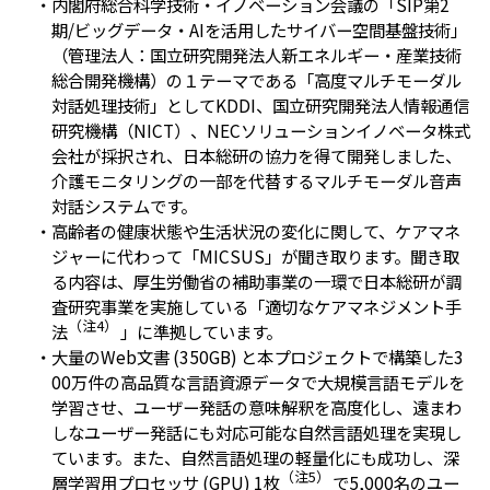
・内閣府総合科学技術・イノベーション会議の「SIP第2
期/ビッグデータ・AIを活用したサイバー空間基盤技術」
（管理法人：国立研究開発法人新エネルギー・産業技術
総合開発機構）の１テーマである「高度マルチモーダル
対話処理技術」としてKDDI、国立研究開発法人情報通信
研究機構（NICT）、NECソリューションイノベータ株式
会社が採択され、日本総研の協力を得て開発しました、
介護モニタリングの一部を代替するマルチモーダル音声
対話システムです。
・高齢者の健康状態や生活状況の変化に関して、ケアマネ
ジャーに代わって「MICSUS」が聞き取ります。聞き取
る内容は、厚生労働省の補助事業の一環で日本総研が調
査研究事業を実施している「適切なケアマネジメント手
（注4）
法
」に準拠しています。
・大量のWeb文書 (350GB) と本プロジェクトで構築した3
00万件の高品質な言語資源データで大規模言語モデルを
学習させ、ユーザー発話の意味解釈を高度化し、遠まわ
しなユーザー発話にも対応可能な自然言語処理を実現し
ています。また、自然言語処理の軽量化にも成功し、深
（注5）
層学習用プロセッサ (GPU) 1枚
で5,000名のユー