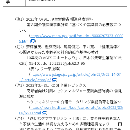
手
（注1）2021年7月9日 厚生労働省 報道発表資料
第８期介護保険事業計画に基づく介護職員の必要数につ
いて
（
https://www.mhlw.go.jp/stf/houdou/0000207323_0000
5.html
）
（注2）斎藤雅茂、近藤克則、尾島俊之、平井寛、「健康指標と
の関連からみた高齢者の社会的孤立基準の検討
10年間の AGES コホートより」、日本公衆衛生雑誌2015;
62(3): 95-105, doi:10.11236/jph.62.3_95
（表3より一部抜粋）
（
https://www.jstage.jst.go.jp/article/jph/62/3/62_14-07
1/_article/-char/ja/
）
（注3）2023年3月8日 KDDI 企業トピックス
高齢者向け対話AIでケアマネジャー面談業務時間の7割削
減に成功
～ケアマネジャーの介護モニタリング業務負荷を軽減～
（
https://news.kddi.com/kddi/corporate/topic/2023/03/
08/6598.html
）
（注4）「適切なケアマネジメント手法」は、要介護高齢者本人
と家族の生活の継続を支えるための多職種連携をより 円
滑に進められるようにするため、各職域で培われた知見に基