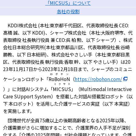
「MICSUS」について
各社の役割
KDDI株式会社 (本社:東京都千代田区、代表取締役社長 CEO:
髙橋 誠、以下 KDDI)、シャープ株式会社（本社:大阪府堺市、代
表取締役 社長執行役員 兼 CEO:呉 柏 勲、以下 シャープ）、株式
会社日本総合研究所(本社:東京都品川区、代表取締役社長:谷崎
勝教、以下 日本総研)、株式会社やさしい手（本社:東京都目黒
区、代表取締役社長 執行役員:香取 幹、以下 やさしい手）は20
23年11月17日から2023年12月18日まで、シャープのコミュニ
ロボホン
ケーションロボット「
RoBoHoN
（
https://robohon.com/
ミクサス
）」に対話AIシステム「
MICSUS
」（Multimodal Interactive
Care SUpport System）を搭載した対話AI搭載型ロボット（以
下 本ロボット）を活用した介護サービスの実証（以下 本実証）
を実施します。
団塊世代が全員75歳以上の後期高齢者となる2025年以降、
介護需要がさらに増加することで、介護業界の人手不足が深刻
化する「介護の2025年問題」が社会課題となっています。介護