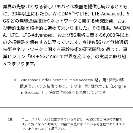
業界の先駆けとなる新しいモバイル機器を提供し続けるととも
※
に、20年以上にわたり、W-CDMA
やLTE、LTE-Advanced、5
Gなどの無線通信技術やネットワークに関する研究開発、およ
び特許出願を積極的に進めてまいりました。その結果、W-CDM
A、LTE、LTE-Advanced、および5G規格に関する6,000件以上
の必須特許を保有するに至っています。今後も5Gなど無線通信
技術やネットワークに関する基幹技術の研究開発を通じて、事
業ビジョン「8K＋5GとAIoTで世界を変える」の実現に取り組
んでまいります。
※ Wideband Code Division Multiple Accessの略。第3世代の移
動通信システム技術であり、その後、第4世代のLTE（Long Te
rm Evolution）、第5世代の5Gへと発展しています。
（注）
ニュースリリースに記載されている内容は、報道発表日時点の情報で
す。ご覧になった時点で、内容が変更になっている可能性がありますの
で、あらかじめご了承下さい。