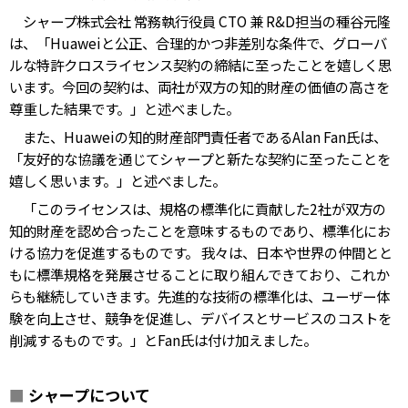
シャープ株式会社 常務執行役員 CTO 兼 R&D担当の種谷元隆
は、「Huaweiと公正、合理的かつ非差別な条件で、グローバ
ルな特許クロスライセンス契約の締結に至ったことを嬉しく思
います。今回の契約は、両社が双方の知的財産の価値の高さを
尊重した結果です。」と述べました。
また、Huaweiの知的財産部門責任者であるAlan Fan氏は、
「友好的な協議を通じてシャープと新たな契約に至ったことを
嬉しく思います。」と述べました。
「このライセンスは、規格の標準化に貢献した2社が双方の
知的財産を認め合ったことを意味するものであり、標準化にお
ける協力を促進するものです。 我々は、日本や世界の仲間とと
もに標準規格を発展させることに取り組んできており、これか
らも継続していきます。先進的な技術の標準化は、ユーザー体
験を向上させ、競争を促進し、デバイスとサービスのコストを
削減するものです。」とFan氏は付け加えました。
■
シャープについて