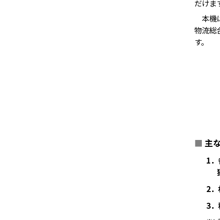
だけま
本機は
物流総合
す。
■
主
1
2
3