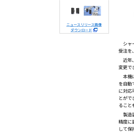
ニュースリリース画像
ダウンロード
シャー
受注を
近年、
変更で
本機は
を自動
に対応
とがで
ること
製造装
精度に
して保