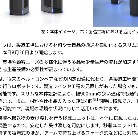
左：本体イメージ、右：製造工場における活用イ
プは、製造工場における材料や仕掛品の搬送を自動化するスリム
、本日8月26日より開始します。
市場や顧客ニーズの多様化に伴う多品種少量生産の流れが加速す
きる生産設備の必要性が高まっています。
、従来のベルトコンベアなどの固定設備に代わり、各製造工程間
で行うロボットです。製造ラインや工程の見直しがあった場合でも
可能です。スリムな本体設計により、幅900mmの狭い通路でも通
※1
きます。また、材料や仕掛品の入った箱は4個
同時に積載でき、
も可能です。現場の環境や状況に応じて活用いただけます。
置へ搬送物の受け渡しを行う移載ユニットは、本体に搭載したカ
調整するので、安定した受け渡しを可能にします。移載ユニットは
持する吸着式のほか、アームで持ち上げるフォーク式などにも対応