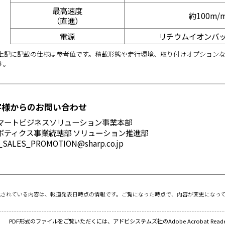
最高速度
約100m/m
（直進）
電源
リチウムイオンバッテ
 上記に記載の仕様は参考値です。積載形態や走行環境、取り付けオプション
す。
様からのお問い合わせ
マートビジネスソリューション事業本部
ボティクス事業統轄部 ソリューション推進部
_SALES_PROMOTION@sharp.co.jp
載されている内容は、報道発表日時点の情報です。ご覧になった時点で、内容が変更になっ
PDF形式のファイルをご覧いただくには、アドビシステムズ社のAdobe Acrobat Re