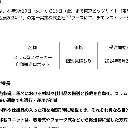
す。
、本年9️月10日（火）から13日（金）まで東京ビッグサイト（
※2
※3
展2024
」の第一実業株式会社
ブースにて、デモンストレー
名称
価格
受注開始
スリム型スタッカー
個別見積もり
2024年8月
自動搬送ロボット
な特長
．各製造工程間における材料や仕掛品の搬送と移載を自動化。スリムな
狭い通路でも通行・運用が可能
．材料や仕掛品の入った箱を4個同時に積載でき、それぞれ異なる目
．移載ユニットは、吸着式やフォーク式などから搬送物に適した方式