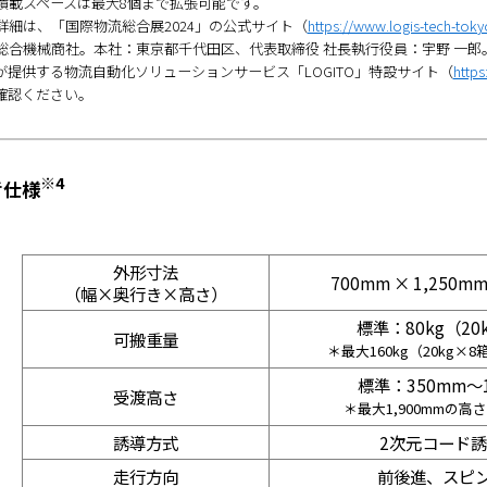
 積載スペースは最大8個まで拡張可能です。
 詳細は、「国際物流総合展2024」の公式サイト（
https://www.logis-tech-tokyo
 総合機械商社。本社：東京都千代田区、代表取締役 社長執行役員：宇野 一
が提供する物流自動化ソリューションサービス「LOGITO」特設サイト（
https
確認ください。
※4
考仕様
外形寸法
700mm × 1,250mm
（幅×奥行き×高さ）
標準：80kg（20
可搬重量
＊最大160kg（20kg×
標準：350mm～1
受渡高さ
＊最大1,900mmの
誘導方式
2次元コード
走行方向
前後進、スピ