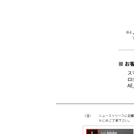
※4
■
お客
ス
ロ
AE
（注）
ニュースリリースに記
かじめご了承下さい。