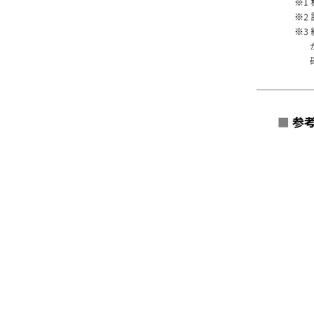
※1
※2
※3
■
参