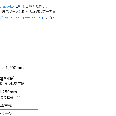
.gr.jp/ltt/
）をご覧ください。
郎。展示ブースに関する詳細は第一実業
://logito.djk.co.jp/exhibition
）をご
 × 1,900mm
kg×4箱）
8箱）まで拡張可能
,250mm
高さまで拡張可能
誘導方式
ンターン