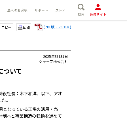
法人のお客様
サポート
ストア
検索
会員サイト
(PDF版： 269KB )
コピー
2025年3月31日
シャープ株式会社
について
締役社長：木下和洋、以下、アオ
した。
用となっている工場の活用・売
体制へと事業構造の転換を進めて