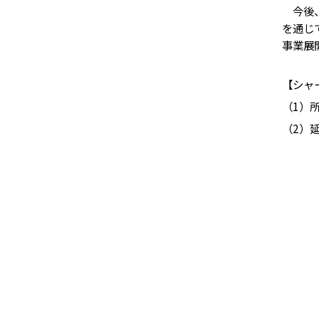
今後、
を通じ
事業展
【シャ
（1）
（2）延