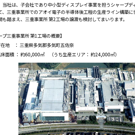
当社は、子会社であり中小型ディスプレイ事業を担うシャープデ
て、三重事業所でのアオイ電子の半導体後工程の生産ライン構築に
開も踏まえ、三重事業所 第2工場の譲渡も検討してまいります。
ープ三重事業所 第1工場の概要】
所在地 ： 三重県多気郡多気町五佐奈
床面積 ： 約60,000㎡ （うち生産エリア： 約24,000㎡）