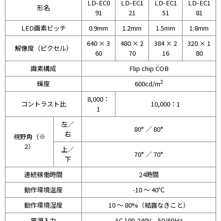
LD-EC0
LD-EC1
LD-EC1
LD-EC1
形名
91
21
51
81
LED画素ピッチ
0.9mm
1.2mm
1.5mm
1.8mm
640 × 3
480 × 2
384 × 2
320 × 1
解像度（ピクセル）
60
70
16
80
画素構成
Flip chip COB
2
輝度
600cd/m
8,000：
コントラスト比
10,000：1
1
左／
80° ／ 80°
右
視野角（※
2）
上／
70° ／ 70°
下
連続稼働時間
24時間
動作環境温度
-10 ～ 40℃
動作環境湿度
10 ～ 80%（結露なきこと）
電源入力
AC 100-240V、50/60Hz