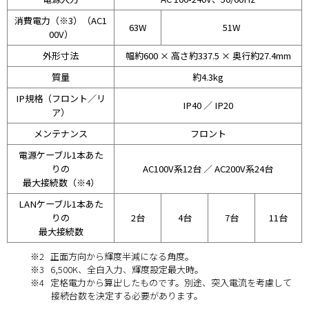
消費電力（※3）（AC1
63W
51W
00V）
外形寸法
幅約600 × 高さ約337.5 × 奥行約27.4mm
質量
約4.3kg
IP規格（フロント／リ
IP40 ／ IP20
ア）
メンテナンス
フロント
電源ケーブル1本あた
りの
AC100V系12台 ／ AC200V系24台
最大接続数（※4）
LANケーブル1本あた
りの
2台
4台
7台
11台
最大接続数
※2
正面方向から輝度半減になる角度。
※3
6,500K、全白入力、輝度設定最大時。
※4
定格電力から算出したものです。別途、突入電流を考慮して
接続台数を決定する必要があります。