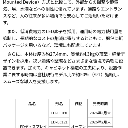
Mounted Device）方式と比較して、外部からの衝撃や静電
気、埃、水滴などへの耐性に優れています。通路やエントラン
スなど、人の往来が多い場所でも安心してご活用いただけま
す。
また、低消費電力のLED素子を採用。運用時の電力使用量を
抑制し、長期的なコストの削減に寄与するとともに、梱包に紙
パッケージを用いるなど、環境にも配慮しています。
さらに、本体は厚み約27.4mm、質量約4.3kgの薄型・軽量デ
ザインを採用。狭い通路や壁際などさまざまな環境で柔軟に設
置できます。加えて、キャビネット構造の工夫により、設置作
業に要する時間は当社現行モデル比で約50%（※1）短縮し、
スムーズな導入を支援します。
品名
形名
価格
発売時期
LD-EC091
2026年3月末
LD-EC121
2026年2月末
LEDディスプレイ
オープン