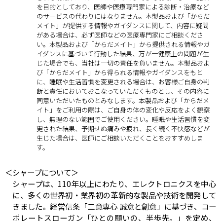
を目的としており、医師や医療専門家による診断・治療など
のサービスの代わりにはなりません。本製品および「からだ
メイト」が提供する情報やガイダンスに関して、内容に疑問
がある場合は、必ず医師などの医療専門家にご相談くださ
い。本製品および「からだメイト」から提供される情報やガ
イダンスに基づいて行動した結果、万が一健康上の問題が生
じた場合でも、当社は一切の責任を負いません。本製品およ
び「からだメイト」から得られる情報やガイダンスをもと
に、睡眠や生活習慣を変更される場合は、お客様ご自身の判
断と責任においておこなっていただくものとし、その内容に
同意いただいたものとみなします。本製品および「からだメ
イト」をご利用の際は、ご自身の体の変化や反応をよく観察
し、無理のない範囲でご使用ください。睡眠や生活習慣を変
更された結果、予期せぬ痛みや疲れ、長く続く不快感などが
生じた場合は、医師にご相談いただくことをおすすめしま
す。
＜シャープについて＞
シャープは、110年以上にわたり、エレクトロニクスを中心
に、多くの世界初・業界初の革新的な製品や技術を開発して
きました。経営信条「二意専心 誠意と創意」に基づき、コー
ポレートスローガン「ひとの願いの、半歩先。」を定め、