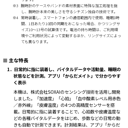
※3
腕時計のケースやバンドの素材表面に特殊な加工処理を施
し、腕時計本来の美しさを守るシチズン独自の技術です。
※4
常時装着し、スマートフォンの通信範囲内で使用、睡眠8時
間、1日あたり10回の同期をおこなった場合、かつリングサ
イズ10～13号の試算値です。電池の持ち時間は、ご利用環
境やご利用状況によって変動するほか、リングサイズによっ
ても異なります。
■
主な特長
1．日常的に指に装着し、バイタルデータや活動量、睡眠の
状態などを計測。アプリ「からだメイト」で分かりやす
く表示
本機は、株式会社SOXAIのセンシング技術を活用し開発
しました。「加速度」「心拍」「血中酸素レベル用赤色
／赤外線」「皮膚温度」の4つの高精度センサーを搭
載。日常的に指に装着することで、心拍数や皮膚温度な
どの各種バイタルデータをはじめ、歩数などの日常の動
きも自動で計測できます。計測結果は、アプリ「からだ