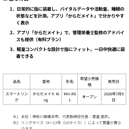
1．日常的に指に装着し、バイタルデータや活動量、睡眠の
状態などを計測。アプリ「からだメイト」で分かりやす
く表示
2．アプリ「からだメイト」で、管理栄養士監修のアドバイ
スも提供（有料プラン）
3．軽量コンパクトな設計で指にフィット。一日中快適に装
着できる
希望小売価
品名
愛称
形名
発売日
格
スマートリン
からだメイト Ri
MH-R0
2026年7月9
オープン
グ
ng
1
日
※1
本社：神奈川県横浜市、代表取締役社長：渡邉 達彦。
※2
リングサイズ（4～13号（USサイズ））によって質量が異な
ります。