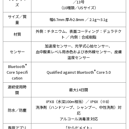
／13号
ズ
（10種類／USサイズ）
サイズ／質
幅6.7mm 厚み2.8mm ／ 2.1g～3.1g
量
外側：チタニウム、表面コーティング：デュラテク
材質
ト ／ 内側：合成樹脂
加速度センサー、光学式心拍センサー、
センサー
血中酸素レベル用赤色および赤外線センサー、皮膚
温度センサー
®
Bluetooth
®
Core Specifi
Qualified against Bluetooth
Core 5.0
cation
連続使用時
最大14日間
間
IPX8（水深100m相当）／ IP6X（※8）
洗浄剤（ハンドソープ、シャンプー、中性洗剤）対
防水／防塵
応
アルコール消毒液 対応
専用アプリ
「からだメイト」