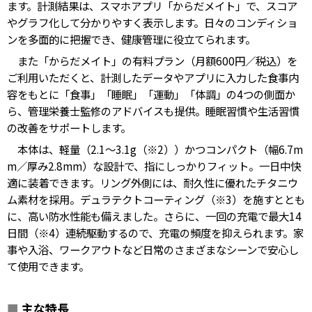
ます。計測結果は、スマホアプリ「からだメイト」で、スコア
やグラフ化して分かりやすく表示します。日々のコンディショ
ンを多面的に把握でき、健康管理に役立てられます。
また「からだメイト」の有料プラン（月額600円／税込）を
ご利用いただくと、計測したデータやアプリに入力した食事内
容をもとに「食事」「睡眠」「運動」「体調」の4つの側面か
ら、管理栄養士監修のアドバイスも提供。睡眠習慣や生活習慣
の改善をサポートします。
本体は、軽量（2.1～3.1g（※2））かつコンパクト（幅6.7m
m／厚み2.8mm）な設計で、指にしっかりフィット。一日中快
適に装着できます。リング外側には、耐久性に優れたチタニウ
ム素材を採用。デュラテクトコーティング（※3）を施すととも
に、高い防水性能も備えました。さらに、一回の充電で最大14
日間（※4）連続駆動するので、充電の頻度を抑えられます。家
事や入浴、ワークアウトなど日常のさまざまなシーンで安心し
て使用できます。
■
主な特長