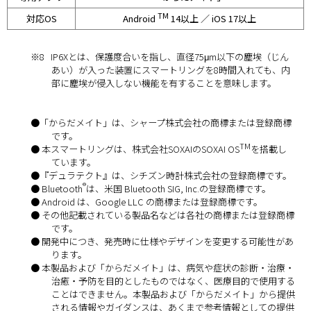
TM
対応OS
Android
14以上 ／ iOS 17以上
※8
IP6Xとは、保護度合いを指し、直径75μm以下の塵埃（じん
あい）が入った装置にスマートリングを8時間入れても、内
部に塵埃が侵入しない機能を有することを意味します。
●「からだメイト」は、シャープ株式会社の商標または登録商標
です。
TM
● 本スマートリングは、株式会社SOXAIのSOXAI OS
を搭載し
ています。
●『デュラテクト』は、シチズン時計株式会社の登録商標です。
®
● Bluetooth
は、米国 Bluetooth SIG, Inc.の登録商標です。
● Android は、Google LLC の商標または登録商標です。
● その他記載されている製品名などは各社の商標または登録商標
です。
● 開発中につき、発売時に仕様やデザインを変更する可能性があ
ります。
● 本製品および「からだメイト」は、病気や症状の診断・治療・
治癒・予防を目的としたものではなく、医療目的で使用する
ことはできません。本製品および「からだメイト」から提供
される情報やガイダンスは、あくまで参考情報としての提供