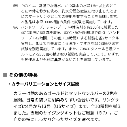
※5
IPX8とは、常温で水道水、かつ静水の水深1.5m以上のとこ
ろに本体を静かに沈め、約30分間放置後に取り出したとき
にスマートリングとしての機能を有することを意味します。
本製品は水深100m相当の条件で試験を実施しています。
※6
ハンドソープ、シャンプー、中性洗剤を各200倍に希釈した
40℃薬液に6時間浸漬後、60℃・90%RH環境で保持（ハンド
ソープ：42時間、その他：18時間）する試験を各2サイクル
実施し、加えて同薬液による洗浄・すすぎを250回繰り返す
試験を別途実施しています。また、70%エタノール含浸フェ
ルトによる500回の拭き取り試験も実施しています。いずれ
も動作および外観に異常がないことを確認しています。
■
その他の特長
・カラーバリエーションとサイズ展開
カラーは艶のあるゴールドとマットなシルバーの2色を
展開。日常の装いに馴染みやすい色合いです。リングサ
イズは4号から13号（USサイズ）まで、全10種類を揃え
ました。専用のサイジングキットもご用意（※7）。ご
自身の指にしっかり合ったサイズを選べます。