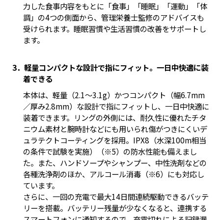
力した食事内容をもとに「食事」「睡眠」「運動」「体
調」の4つの側面から、管理栄養士監修のアドバイスも
受けられます。睡眠習慣や生活習慣の改善をサポートし
ます。
3．軽量コンパクトな設計で指にフィット。一日中快適に装
着できる
本体は、軽量（2.1～3.1g）かつコンパクト（幅6.7mm
／厚み2.8mm）な設計で指にフィットし、一日中快適に
装着できます。リングの外側には、耐久性に優れたチタ
ニウム素材と腕時計などにも用いられ傷がつきにくいデ
ュラテクトコーティングを採用。IPX8（水深100m相当
の条件で試験を実施）（※5）の防水性能も備えまし
た。また、ハンドソープやシャンプー、中性洗剤などの
各種洗浄剤のほか、アルコール消毒（※6）にも対応し
ています。
さらに、一回の充電で最大14日間連続駆動できるバッテ
リーを搭載。バッテリー残量が少なくなると、連携する
スマートフォンに通知するので、充電切れによる記録漏