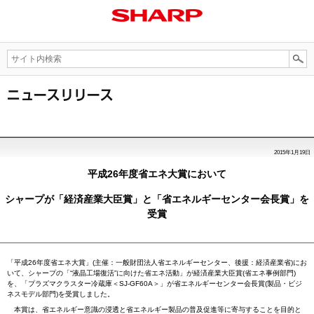
2015年1月19日
平成26年度省エネ大賞において
シャープが「経済産業大臣賞」と「省エネルギーセンター会長賞」を
受賞
「平成26年度省エネ大賞」(主催：一般財団法人省エネルギーセンター、後援：経済産業省)にお
いて、シャープの「“液晶工場復活”に向けた省エネ活動」が経済産業大臣賞(省エネ事例部門)
を、「プラズマクラスター冷蔵庫＜SJ-GF60A＞」が省エネルギーセンター会長賞(製品・ビジ
ネスモデル部門)を受賞しました。
本賞は、省エネルギー意識の浸透と省エネルギー製品の普及促進等に寄与することを目的と