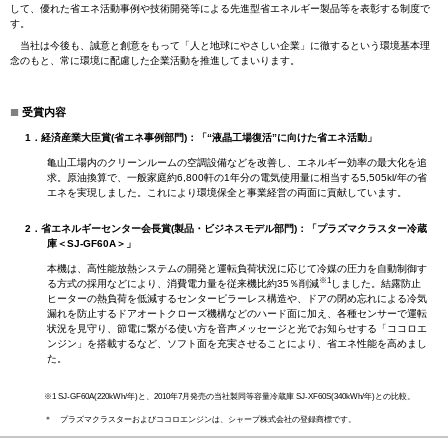
して、優れた省エネ活動事例や技術開発等による先進型省エネルギー製品等を表彰する制度で
す。
当社は今後も、誠意と創意をもって「人と地球にやさしい企業」に徹するという環境基本理
念のもと、常に環境に配慮した企業活動を推進してまいります。
■
受賞内容
1．経済産業大臣賞(省エネ事例部門)：「“液晶工場復活”に向けた省エネ活動」
亀山工場内のクリーンルームの空調設備などを改善し、エネルギー効率の最大化を追
求。原油換算で、一般家庭約6,800軒の1年分の電気使用量に相当する5,505kl/年の省
エネを実現しました。これにより環境保全と事業経営の両面に貢献しています。
2．省エネルギーセンター会長賞(製品・ビジネスモデル部門)：「プラズマクラスター冷蔵
庫＜SJ-GF60A＞」
本機は、高性能放熱システムの開発と運転負荷状況に応じて冷媒の圧力を自動制御す
※
1
る方式の採用などにより、消費電力量を従来機比約35％削減
しました。結露防止
ヒーターの熱負荷を低減するセンターピラーレス構造や、ドアの閉め忘れによる冷気
漏れを防止するドアオートクローズ機構などのハード面に加え、各種センサーで運転
状況を見守り、節電に繋がる使い方を音声メッセージと光でお知らせする「ココロエ
ンジン」を搭載するなど、ソフト面を充実させることにより、省エネ性能を高めまし
た。
※1 SJ-GF60A(220kWh/年)と、2010年7月発売の当社製同等容量冷蔵庫 SJ-XF60S(340kWh/年)との比較。
＊ プラズマクラスターおよびココロエンジンは、シャープ株式会社の登録商標です。