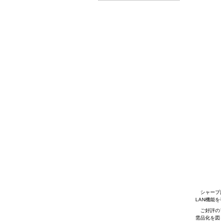
シャープは
LAN機能
ご好評のフ
需品化を図