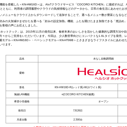
能を搭載した＜KN-HW16D＞は、AIoTクラウドサービス「COCORO KITCHEN」に接続すれば
とともに、利用者の調理履歴やクラウドの気候情報などのデータから、日常の食生活にあわせたお
いメニューをクラウド上からダウンロードして追加することで、選べるメニュー数が豊富になるなど
みの火加減やまぜかたを選べる「好みの設定加熱」機能、ふたを開けたまま加熱できる「煮詰め」
お客様の声にお応えしました。
 ホットクック」は、2015年11月の発売以来、食材本来のおいしさを活かした健康的な調理方法や
方々からご支持をいただいています。今回は、少人数世帯向けにコンパクトな1.6Lタイプを発売、
搭載モデル＜KN-HW16D＞・ベーシックモデル＜KN-HT99B＞とさまざまなライフスタイルにあ
いります。
品名
水なし自動調理鍋
愛称
形名
KN-HW16D-R(レッド系)-W(ホワイト系)
無線LAN機能
○(COCORO KITCHEN連携)
希望小売価格
オープン
発売日
7月26日
月産台数
2,500台