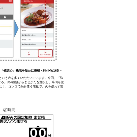
煮詰め」機能を新たに搭載＜KN-HW16D＞
という声を多くいただいています。今回、「強
ぜる」の4種類からまぜかたを選択し、時間も設
なく、コンロで鍋を使う感覚で、火を使わず安