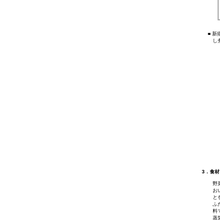
■ 
し
3．食
野
お
と
ふ
料
蒸