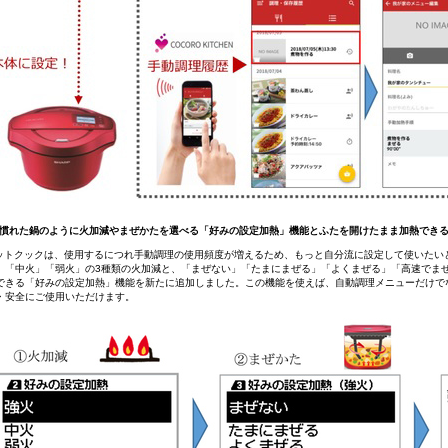
い慣れた鍋のように火加減やまぜかたを選べる「好みの設定加熱」機能とふたを開けたまま加熱できる「
ホットクックは、使用するにつれ手動調理の使用頻度が増えるため、もっと自分流に設定して使いたい
」「中火」「弱火」の3種類の火加減と、「まぜない」「たまにまぜる」「よくまぜる」「高速でま
できる「好みの設定加熱」機能を新たに追加しました。この機能を使えば、自動調理メニューだけで
・安全にご使用いただけます。