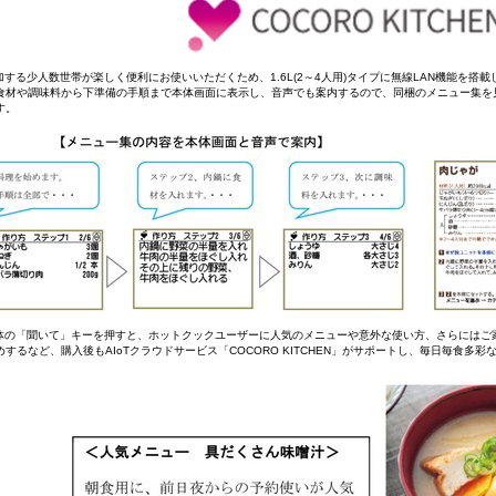
増加する少人数世帯が楽しく便利にお使いいただくため、1.6L(2～4人用)タイプに無線LAN機能を搭
食材や調味料から下準備の手順まで本体画面に表示し、音声でも案内するので、同梱のメニュー集を
す。
本体の「聞いて」キーを押すと、ホットクックユーザーに人気のメニューや意外な使い方、さらにはご
めするなど、購入後もAIoTクラウドサービス「COCORO KITCHEN」がサポートし、毎日毎食多