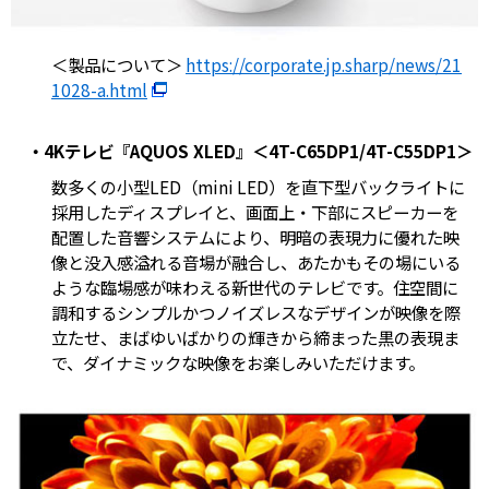
＜製品について＞
https://corporate.jp.sharp/news/21
1028-a.html
・4Kテレビ『AQUOS XLED』＜4T-C65DP1/4T-C55DP1＞
数多くの小型LED（mini LED）を直下型バックライトに
採用したディスプレイと、画面上・下部にスピーカーを
配置した音響システムにより、明暗の表現力に優れた映
像と没入感溢れる音場が融合し、あたかもその場にいる
ような臨場感が味わえる新世代のテレビです。住空間に
調和するシンプルかつノイズレスなデザインが映像を際
立たせ、まばゆいばかりの輝きから締まった黒の表現ま
で、ダイナミックな映像をお楽しみいただけます。