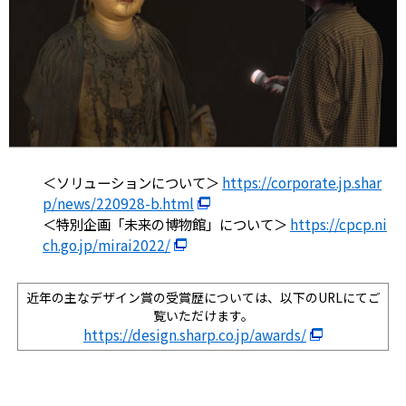
＜ソリューションについて＞
https://corporate.jp.shar
p/news/220928-b.html
＜特別企画「未来の博物館」について＞
https://cpcp.ni
ch.go.jp/mirai2022/
近年の主なデザイン賞の受賞歴については、以下のURLにてご
覧いただけます。
https://design.sharp.co.jp/awards/