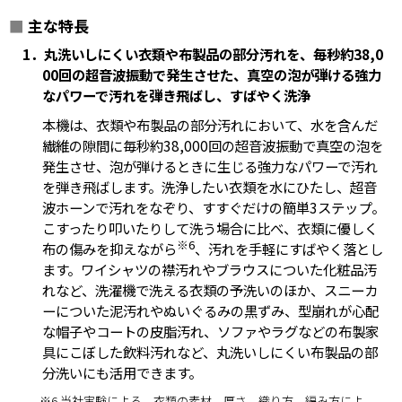
■
主な特長
1．丸洗いしにくい衣類や布製品の部分汚れを、毎秒約38,0
00回の超音波振動で発生させた、真空の泡が弾ける強力
なパワーで汚れを弾き飛ばし、すばやく洗浄
本機は、衣類や布製品の部分汚れにおいて、水を含んだ
繊維の隙間に毎秒約38,000回の超音波振動で真空の泡を
発生させ、泡が弾けるときに生じる強力なパワーで汚れ
を弾き飛ばします。洗浄したい衣類を水にひたし、超音
波ホーンで汚れをなぞり、すすぐだけの簡単3ステップ。
こすったり叩いたりして洗う場合に比べ、衣類に優しく
※6
布の傷みを抑えながら
、汚れを手軽にすばやく落とし
ます。ワイシャツの襟汚れやブラウスについた化粧品汚
れなど、洗濯機で洗える衣類の予洗いのほか、スニーカ
ーについた泥汚れやぬいぐるみの黒ずみ、型崩れが心配
な帽子やコートの皮脂汚れ、ソファやラグなどの布製家
具にこぼした飲料汚れなど、丸洗いしにくい布製品の部
分洗いにも活用できます。
※6 当社実験による。衣類の素材、厚さ、織り方、編み方によ