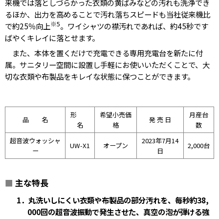
来機では落としづらかった衣類の黄ばみなどの汚れも洗浄でき
るほか、出力を高めることで汚れ落ちスピードも当社従来機比
※5
で約25％向上
。ワイシャツの襟汚れであれば、約45秒です
ばやくキレイに落とせます。
また、本体を置くだけで充電できる専用充電台を新たに付
属。サニタリー空間に設置し手軽にお使いいただくことで、大
切な衣類や布製品をキレイな状態に保つことができます。
形
希望小売価
月産台
品 名
発 売 日
名
格
数
超音波ウォッシャ
2023年7月14
UW-X1
オープン
2,000台
ー
日
■
主な特長
1．丸洗いしにくい衣類や布製品の部分汚れを、毎秒約38,
000回の超音波振動で発生させた、真空の泡が弾ける強