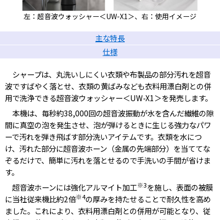
左：超音波ウォッシャー＜UW-X1＞、右：使用イメージ
主な特長
仕様
シャープは、丸洗いしにくい衣類や布製品の部分汚れを超音
波ですばやく落とせ、衣類の黄ばみなども衣料用漂白剤との併
用で洗浄できる超音波ウォッシャー＜UW-X1＞を発売します。
本機は、毎秒約38,000回の超音波振動が水を含んだ繊維の隙
間に真空の泡を発生させ、泡が弾けるときに生じる強力なパワ
ーで汚れを弾き飛ばす部分洗いアイテムです。衣類を水につ
け、汚れた部分に超音波ホーン（金属の先端部分）を当ててな
ぞるだけで、簡単に汚れを落とせるので手洗いの手間が省けま
す。
※3
超音波ホーンには強化アルマイト加工
を施し、表面の被膜
※4
に当社従来機比約2倍
の厚みを持たせることで耐久性を高め
ました。これにより、衣料用漂白剤との併用が可能となり、従