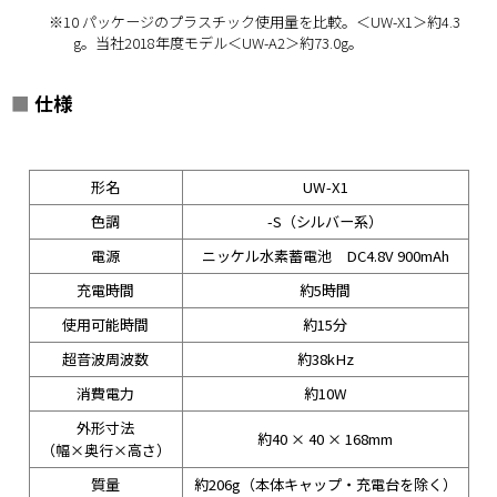
※10 パッケージのプラスチック使用量を比較。＜UW-X1＞約4.3
g。当社2018年度モデル＜UW-A2＞約73.0g。
■
仕様
形名
UW-X1
色調
-S（シルバー系）
電源
ニッケル水素蓄電池 DC4.8V 900mAh
充電時間
約5時間
使用可能時間
約15分
超音波周波数
約38kHz
消費電力
約10W
外形寸法
約40 × 40 × 168mm
（幅×奥行×高さ）
質量
約206g（本体キャップ・充電台を除く）