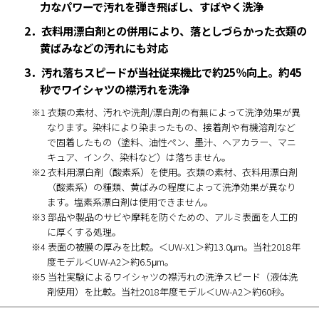
力なパワーで汚れを弾き飛ばし、すばやく洗浄
2．衣料用漂白剤との併用により、落としづらかった衣類の
黄ばみなどの汚れにも対応
3．汚れ落ちスピードが当社従来機比で約25％向上。約45
秒でワイシャツの襟汚れを洗浄
※1 衣類の素材、汚れや洗剤/漂白剤の有無によって洗浄効果が異
なります。染料により染まったもの、接着剤や有機溶剤など
で固着したもの（塗料、油性ペン、墨汁、ヘアカラー、マニ
キュア、インク、染料など）は落ちません。
※2 衣料用漂白剤（酸素系）を使用。衣類の素材、衣料用漂白剤
（酸素系）の種類、黄ばみの程度によって洗浄効果が異なり
ます。塩素系漂白剤は使用できません。
※3 部品や製品のサビや摩耗を防ぐための、アルミ表面を人工的
に厚くする処理。
※4 表面の被膜の厚みを比較。＜UW-X1＞約13.0μm。当社2018年
度モデル＜UW-A2＞約6.5μm。
※5 当社実験によるワイシャツの襟汚れの洗浄スピード（液体洗
剤使用）を比較。当社2018年度モデル＜UW-A2＞約60秒。