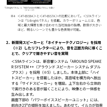
※4
＜4T-65S9A＞と＜4T-65S7A＞の比較において。＜S7Aライン
＞は「S-Brightパネル」を搭載。カラーボリュームとは、色
域と最大輝度を掛け合わせた当社独自の指標。数値が大きい
ほど、明るいシーンでも豊かな色表現が可能。
2．新開発スピーカーと「ネイチャーテクノロジー」を採用
（※2）したリフレクターにより、音を正面方向に導くこ
とで、クリアで聞きやすい音を実現
＜S9Aライン＞は、新音響システム「AROUND SPEAKE
R SYSTEM ++（アラウンド スピーカー システム ダブル
プラス）」を採用（※5）しました。本体上部に「ハイ
トスピーカー」を搭載したほか、高音域を横方向へ放出
する「サイドスピーカー」を増設。上下左右から立体的
で奥行きのある音が届くことにより、映像との一体感を
生み出します。
画面下部の「パワーボイススピーカーユニット」には、
前向き25°の傾斜を加えました。あわせて、イルカが効率