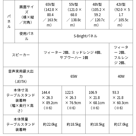
65V型
55V型
48V型
42V型
画面サイ
（142.8 ×
（121.0 ×
（105.2 ×
（92.0 × 5
ズ
80.4
68.0
59.2
1.7
パ
（横×縦
／ 163.9c
／ 138.8c
／ 120.7c
／ 105.5c
ネ
／対角）
m）
m）
m）
m）
ル
使用パネ
S-Brightパネル
ル
ツィータ
ツィーター 2個、ミッドレンジ 4個、
ー 2個、
スピーカー
サブウーハー 1個
フルレン
ジ 2個、
音声実用最大出
力
65W
40W
（JEITA）
本体寸法
144.4
122.5
106.9
93.3
テーブルスタンド
× 26.3
× 26.3
× 21.8
× 21.8
装着時
× 89.2cm
× 76.9cm
× 68.1cm
× 60.3cm
（幅×奥行×高
（※6）
（※6）
（※6）
（※6）
さ）
本体質量
テーブルスタンド
約22.0kg
約18.5kg
約18.5kg
約17.0kg
装着時