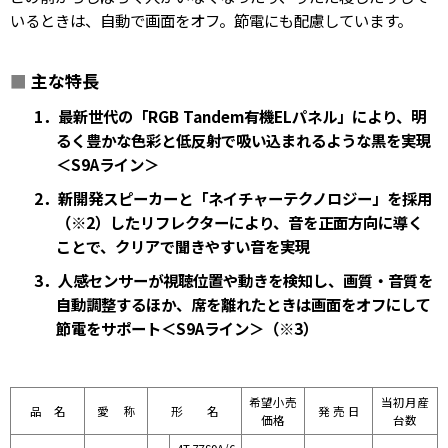
いるときは、自動で画面をオフ。節電にも配慮しています。
■
主な特長
1．最新世代の「RGB Tandem有機ELパネル」により、明
るく豊かな色彩と低反射で吸い込まれるような黒を実現
＜S9Aライン＞
2．新開発スピーカーと「ネイチャーテクノロジー」を採用
（※2）したリフレクターにより、音を正面方向に導く
ことで、クリアで聞きやすい音を実現
3．人感センサーが視聴位置や動きを検知し、画質・音質を
自動調整するほか、席を離れたときは画面をオフにして
節電をサポート＜S9Aライン＞（※3）
希望小売
当初月産
品 名
愛 称
形 名
発 売 日
価格
台数