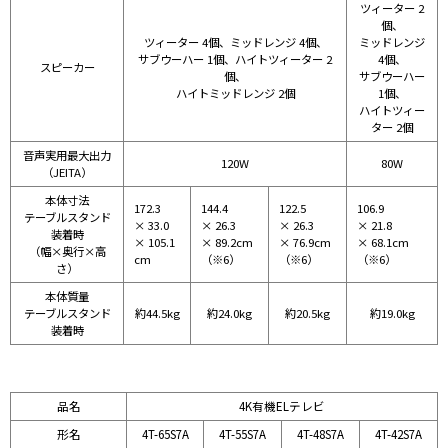
ツィーター 2
個、
ツィーター 4個、ミッドレンジ 4個、
ミッドレンジ
サブウーハー 1個、ハイトツィーター 2
4個、
スピーカー
個、
サブウーハー
ハイトミッドレンジ 2個
1個、
ハイトツィー
ター 2個
音声実用最大出力
120W
80W
（JEITA）
本体寸法
172.3
144.4
122.5
106.9
テーブルスタンド
× 33.0
× 26.3
× 26.3
× 21.8
装着時
× 105.1
× 89.2cm
× 76.9cm
× 68.1cm
（幅×奥行×高
cm
（※6）
（※6）
（※6）
さ）
本体質量
テーブルスタンド
約44.5kg
約24.0kg
約20.5kg
約19.0kg
装着時
品名
4K有機ELテレビ
形名
4T-65S7A
4T-55S7A
4T-48S7A
4T-42S7A