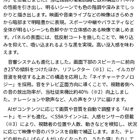
の性能を引き出し、明るいシーンでも色の階調や深みまでしっ
かりと描き出します。映画や音楽ライブなどの映像はきらめき
から暗部まで明暗豊かに表現。スポーツ中継やバラエティなど
全体が明るいシーンも色鮮やかで立体感のある映像で楽しめま
す。パネルの表面には、低反射コートを施したことで、映り込
みを抑えて、吸い込まれるような黒を実現。高い没入感を味わ
えます。
音響システムも進化しました。画面下部のスピーカーに前向
き25°の傾斜をつけたほか、リフレクター（※1）に、イルカが
音波を発信する上あごの構造を応用した「ネイチャーテクノロ
ジー」を採用。音をテレビ正面方向に導くことで、視聴者側へ
の音の放出効率が、当社従来機比約40％（※2）向上しまし
た。ナレーションや歌声など、人の声をクリアに届けます。
AIがコンテンツに応じて画質や音質を自動で調整する「AIオ
ート」モードも進化。＜S9Aライン＞は、人感センサーの搭載
（※3）により、視聴者の位置や人数、動きなどを検知し、状況
に応じて映像や音のバランスを自動で補正します。また、テレ
ビの前からしばらく人がいなくなったり、うたた寝したりして