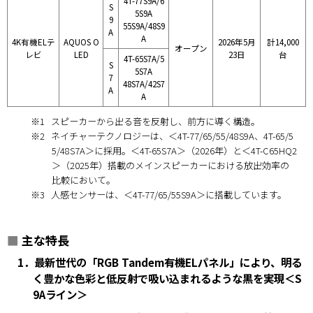
4T-77S9A/6
S
5S9A
9
55S9A/48S9
A
A
4K有機ELテ
AQUOS O
2026年5月
計14,000
オープン
レビ
LED
23日
台
4T-65S7A/5
S
5S7A
7
48S7A/42S7
A
A
※1
スピーカーから出る音を反射し、前方に導く構造。
※2
ネイチャーテクノロジーは、＜4T-77/65/55/48S9A、4T-65/5
5/48S7A＞に採用。＜4T-65S7A＞（2026年）と＜4T-C65HQ2
＞（2025年）搭載のメインスピーカーにおける放出効率の
比較において。
※3
人感センサーは、＜4T-77/65/55S9A＞に搭載しています。
■
主な特長
1．最新世代の「RGB Tandem有機ELパネル」により、明る
く豊かな色彩と低反射で吸い込まれるような黒を実現＜S
9Aライン＞