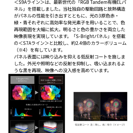
＜S9Aライン＞は、最新世代の「RGB Tandem有機ELパ
ネル」を搭載しました。当社独自の駆動回路と放熱構造
がパネルの性能を引き出すとともに、光の3原色赤・
緑・青それぞれに高効率な発光素子を用いることで、色
再現範囲を大幅に拡大。明るさと色の豊かさを両立した
映像表現を実現しています。「S-Brightパネル」を搭載
の＜S7Aライン＞と比較し、約2.4倍のカラーボリューム
（※4）を有しています。
パネル表面には映り込みを抑える低反射コートを施しま
した。外光や照明などの反射を抑制し、吸い込まれるよ
うな黒を再現、映像への没入感を高めています。