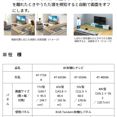
を離れたときやうたた寝を検知すると自動で画面をオフ
にします。
■
仕 様
品名
4K有機ELテレビ
4T-77S9
形名
4T-65S9A
4T-55S9A
4T-48S9A
A
77V型
65V型
55V型
48V型
画面サイズ
（169.7
（142.8 ×
（121.0 ×
（105.2 × 59.
パ
（横×縦／
× 95.5
80.4
68.0
2
ネ
対角）
／ 194.7
／ 163.9c
／ 138.8c
／ 120.7cm）
ル
cm）
m）
m）
使用パネル
RGB Tandem有機ELパネル