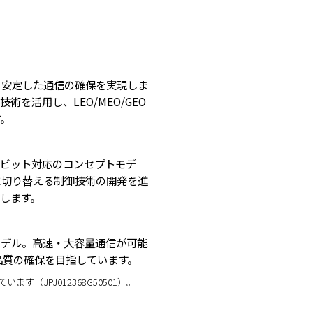
も安定した通信の確保を実現しま
を活用し、LEO/MEO/GEO
。
オービット対応のコンセプトモデ
に切り替える制御技術の開発を進
します。
モデル。高速・大容量通信が可能
品質の確保を目指しています。
（JPJ012368G50501）。