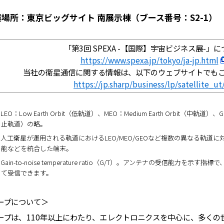
場所：東京ビッグサイト 南展示棟（ブース番号：S2-1）
「第3回 SPEXA -【国際】宇宙ビジネス展-」
https://www.spexa.jp/tokyo/ja-jp.html
当社の衛星通信に関する情報は、以下のウェブサイトでも
https://jp.sharp/business/lp/satellite_ut
LEO：Low Earth Orbit（低軌道）、MEO：Medium Earth Orbit（中軌道）、GEO：
止軌道）の略。
人工衛星が運用される軌道におけるLEO/MEO/GEOなど複数の異なる軌道
能などを統合した端末。
Gain-to-noise temperature ratio（G/T）。アンテナの受信能力
て受信できます。
ープについて＞
ープは、110年以上にわたり、エレクトロニクスを中心に、多くの