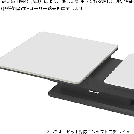
。高いG/T性能（※3）により、厳しい条件下でも安定した通信性能
の各種衛星通信ユーザー端末も展示します。
マルチオービット対応コンセプトモデル イメ