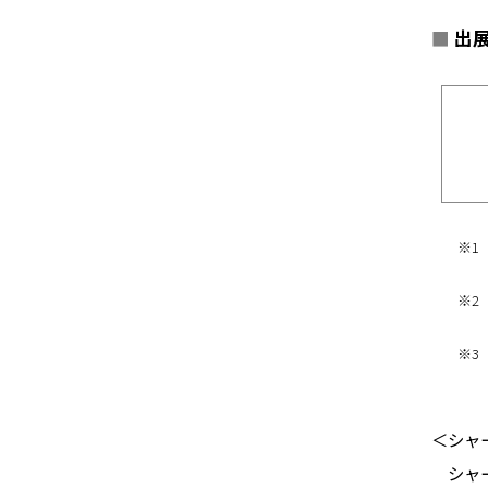
■
出展
※1
※2
※3
＜シャ
シャ