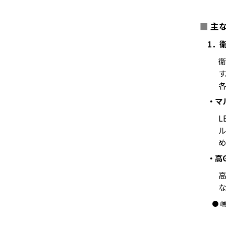
■
主な
1．
衛
す
各
・マ
L
ル
め
・高
高
な
● 