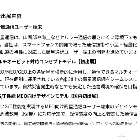
出展内容
衛星通信ユーザー端末
星通信は、山間部や海上などセルラー通信の届きにくい環境下で
。当社は、スマートフォンの開発で培った通信技術や小型・軽量化技術
軌道の特性に対応した衛星通信ユーザー端末の開発を進めています
ルチオービット対応コンセプトモデル【初出展】
EO/MEO/GEO上の各衛星を横断的に活用し、通信できるマルチ
。現在個別に運用されている各軌道上の衛星通信網をシームレス
ています。自然災害発生時などでも安定した通信環境の確保を目指
G/T性能 MEO向けデザインモデル【国内初出展】
いG/T性能を実現するMEO向け衛星通信ユーザー端末のデザイン
周波数帯（Ka帯）に対応予定で、受信感度の向上と安定した通信
端末の開発は、国立研究開発法人情報通信研究機構（NICT）からの助成を受けています