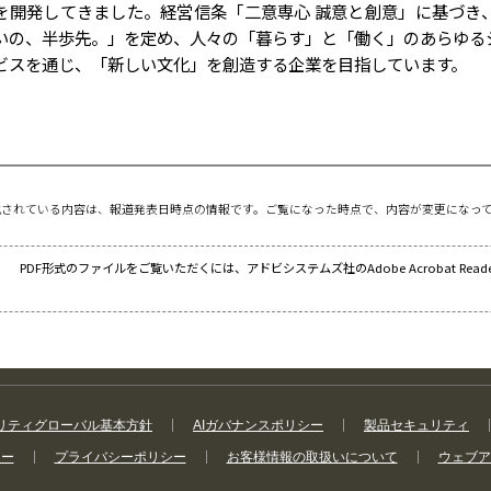
を開発してきました。経営信条「二意専心 誠意と創意」に基づき
いの、半歩先。」を定め、人々の「暮らす」と「働く」のあらゆる
ビスを通じ、「新しい文化」を創造する企業を目指しています。
載されている内容は、報道発表日時点の情報です。ご覧になった時点で、内容が変更になっ
PDF形式のファイルをご覧いただくには、アドビシステムズ社のAdobe Acrobat Re
リティグローバル基本方針
AIガバナンスポリシー
製品セキュリティ
シー
プライバシーポリシー
お客様情報の取扱いについて
ウェブア