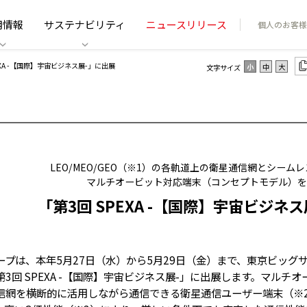
用情報
サステナビリティ
ニュースリリース
個人のお客様
PEXA -【国際】宇宙ビジネス展-」に出展
小
中
大
文字サイズ
LEO/MEO/GEO（※1）の各軌道上の衛星通信網とシーム
マルチオービット対応端末（コンセプトモデル）を
「第3回 SPEXA -【国際】宇宙ビジネ
プは、本年5月27日（水）から5月29日（金）まで、東京ビッグ
第3回 SPEXA -【国際】宇宙ビジネス展-」に出展します。マル
信網を横断的に活用しながら通信できる衛星通信ユーザー端末（※