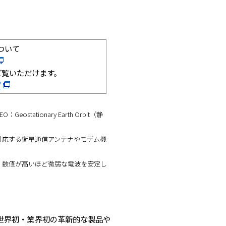
について
ご覧いただけます。
/
Geostationary Earth Orbit（静
に対応する衛星通信アンテナやモデム機
を示す指標で、数値が高いほど微弱な電波を安定し
世界初・業界初の革新的な製品や