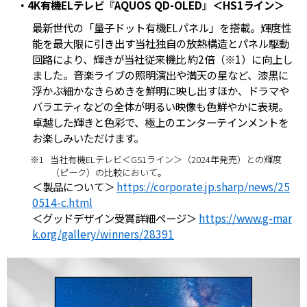
・4K有機ELテレビ『AQUOS QD-OLED』＜HS1ライン＞
最新世代の「量子ドット有機ELパネル」を搭載。輝度性
能を最大限に引き出す当社独自の放熱構造とパネル駆動
回路により、輝きが当社従来機比 約2倍（※1）に向上し
ました。音楽ライブの照明演出や満天の星など、漆黒に
浮かぶ細かなきらめきを鮮明に映し出すほか、ドラマや
バラエティなどの全体が明るい映像も色鮮やかに表現。
卓越した輝きと色彩で、極上のエンターテインメントを
お楽しみいただけます。
※1
当社有機ELテレビ＜GS1ライン＞（2024年発売）との輝度
（ピーク）の比較において。
＜製品について＞
https://corporate.jp.sharp/news/25
0514-c.html
＜グッドデザイン受賞詳細ページ＞
https://www.g-mar
k.org/gallery/winners/28391