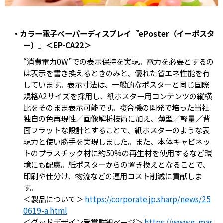
・カラー電子ペーパーディスプレイ『ePoster（イーポスタ
ー）』＜EP-CA22＞
“消費電力0W”での表示保持を実現。電力を必要とするの
は表示を書き換えるときのみと、優れた省エネ性能を有
しています。表示寸法は、一般的なポスターと同じ国際
規格A2サイズを採用し、紙ポスター用コンテンツの縦横
比をそのまま表示可能です。複合機の開発で培った当社
独自の色再現性／画像解析技術に加え、薄型／軽量／背
面フラットな設計とすることで、紙ポスターのような表
現力と使い勝手を実現しました。また、本体キャビネッ
トのプラスチック材に約50%の再生材を使用するなど環
境にも配慮。紙ポスターからの置き換えとなることで、
印刷や仕分け、物流などの運用コスト削減に貢献しま
す。
＜製品について＞
https://corporate.jp.sharp/news/25
0619-a.html
＜グッドデザイン受賞詳細ページ＞
https://www.g-mar