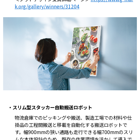
k.org/gallery/winners/31204
・スリム型スタッカー自動搬送ロボット
物流倉庫でのピッキングや搬送、製造工場での材料や仕
掛品の工程間搬送と移載を自動化する搬送ロボットで
す。幅900mmの狭い通路も走行できる幅700mmのスリ
ムな本体設計のため、既存の作業環境を活かして導入で