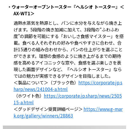
・ウォーターオーブントースター『ヘルシオ トースター』＜
AX-WT1＞
過熱水蒸気を熱源とし、パンに水分を与えながら焼き上
げます。5段階の焼き加減に加えて、3段階の“ふわふわ
度”の調節を可能にする「おいしさ食感マイスター」を搭
載。食べる人それぞれの好みや食べやすさに合わせ、合
計15通りの組み合わせから、パンの仕上がりを選ぶこと
ができます。理想の食感のように焼き上がるまでの期待
感を高めるアイコニックな窓や、食感を選ぶ楽しさを表
現した画面デザインなど、『ヘルシオ トースター』なら
ではの魅力が実感できるデザインを目指しました。
＜製品について＞（ブラック色）
https://corporate.jp.s
harp/news/241004-a.html
（ホワイト色）
https://corporate.jp.sharp/news/2505
15-a.html
＜グッドデザイン受賞詳細ページ＞
https://www.g-mar
k.org/gallery/winners/28863