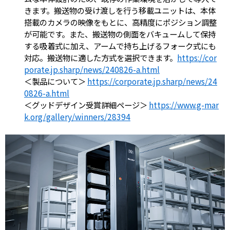
きます。搬送物の受け渡しを行う移載ユニットは、本体
搭載のカメラの映像をもとに、高精度にポジション調整
が可能です。また、搬送物の側面をバキュームして保持
する吸着式に加え、アームで持ち上げるフォーク式にも
対応。搬送物に適した方式を選択できます。
https://cor
porate.jp.sharp/news/240826-a.html
＜製品について＞
https://corporate.jp.sharp/news/24
0826-a.html
＜グッドデザイン受賞詳細ページ＞
https://www.g-mar
k.org/gallery/winners/28394