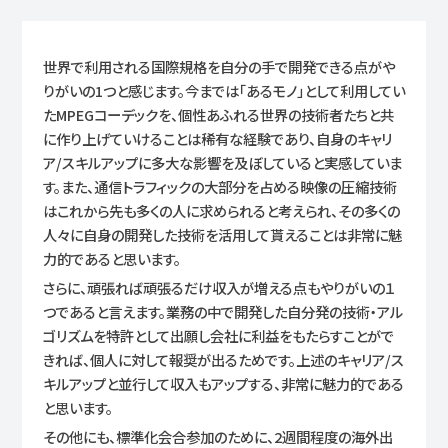
世界で利用される国際規格を自分の手で開発できる点がや
りがいの1つと感じます。今までは「あるモノ」として利用してい
たMPEGコーデックを、個性あふれる世界の技術者たちと共
に作り上げていけることは稀有な経験であり、自身のキャリ
ア/スキルアップに多大な影響を及ぼしていると実感していま
す。また、通信トラフィックの大部分を占める映像の圧縮技術
はこれから先も多くの人に求められると考えられ、その多くの
人々に自身の開発した技術を活用して貰えることは非常に魅
力的であると思います。
さらに、頑張れば頑張るだけ収入が増える点もやりがいの１
つであると言えます。業務の中で開発した自分発の技術・アル
ゴリズムを特許として出願し会社に利益をもたらすことがで
きれば、個人に対して報奨が出るためです。上述のキャリア/ス
キルアップと並行して収入もアップする、非常に魅力的である
と思います。
その他にも、標準化会合参加のために、2週間程度の海外出