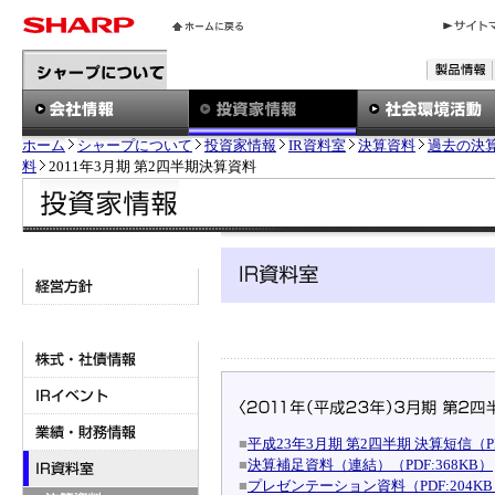
ホーム
シャープについて
投資家情報
IR資料室
決算資料
過去の決
料
2011年3月期 第2四半期決算資料
■
平成23年3月期 第2四半期 決算短信（PD
■
決算補足資料（連結）（PDF:368KB）
■
プレゼンテーション資料（PDF:204K